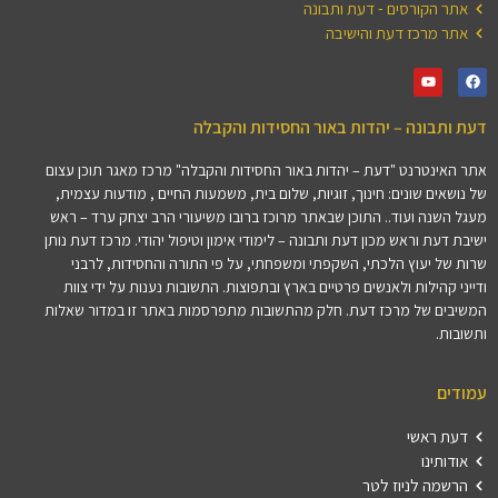
אתר הקורסים - דעת ותבונה
אתר מרכז דעת והישיבה
דעת ותבונה – יהדות באור החסידות והקבלה
אתר האינטרנט "דעת – יהדות באור החסידות והקבלה" מרכז מאגר תוכן עצום
של נושאים שונים: חינוך, זוגיות, שלום בית, משמעות החיים , מודעות עצמית,
מעגל השנה ועוד.. התוכן שבאתר מרוכז ברובו משיעורי הרב יצחק ערד – ראש
ישיבת דעת וראש מכון דעת ותבונה – לימודי אימון וטיפול יהודי. מרכז דעת נותן
שרות של יעוץ הלכתי, השקפתי ומשפחתי, על פי התורה והחסידות, לרבני
ודייני קהילות ולאנשים פרטיים בארץ ובתפוצות. התשובות נענות על ידי צוות
המשיבים של מרכז דעת. חלק מהתשובות מתפרסמות באתר זו במדור שאלות
ותשובות.
עמודים
דעת ראשי
אודותינו
הרשמה לניוז לטר