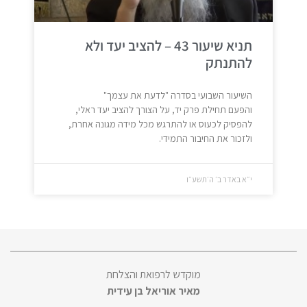
תניא שיעור 43 – להציב יעד ולא
להתנתק
השיעור השבועי בסדרה "לדעת את עצמך"
והפעם תחילת פרק יד, על הצורך להציב יעד ראלי,
להפסיק לכעוס או להתרגש מכל מידה מגונה אחרת,
ולזכור את החיבור התמידי.
י״א באדר ב׳ ה׳תשע״ו
מוקדש לרפואת והצלחת
מאיר אוריאל בן עידית