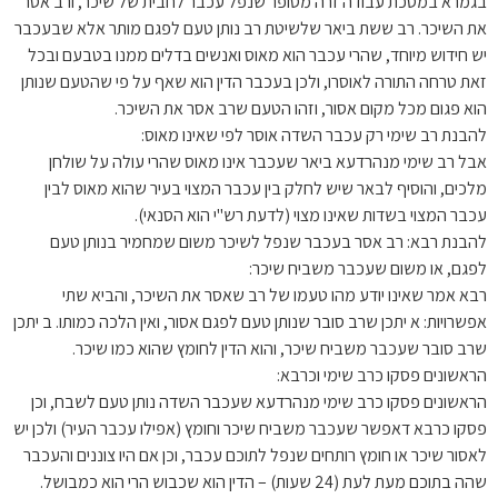
בגמרא במסכת עבודה זרה מסופר שנפל עכבר לחבית של שיכר, ורב אסר
את השיכר. רב ששת ביאר שלשיטת רב נותן טעם לפגם מותר אלא שבעכבר
יש חידוש מיוחד, שהרי עכבר הוא מאוס ואנשים בדלים ממנו בטבעם ובכל
זאת טרחה התורה לאוסרו, ולכן בעכבר הדין הוא שאף על פי שהטעם שנותן
הוא פגום מכל מקום אסור, וזהו הטעם שרב אסר את השיכר.
להבנת רב שימי רק עכבר השדה אוסר לפי שאינו מאוס:
אבל רב שימי מנהרדעא ביאר שעכבר אינו מאוס שהרי עולה על שולחן
מלכים, והוסיף לבאר שיש לחלק בין עכבר המצוי בעיר שהוא מאוס לבין
עכבר המצוי בשדות שאינו מצוי (לדעת רש"י הוא הסנאי).
להבנת רבא: רב אסר בעכבר שנפל לשיכר משום שמחמיר בנותן טעם
לפגם, או משום שעכבר משביח שיכר:
רבא אמר שאינו יודע מהו טעמו של רב שאסר את השיכר, והביא שתי
אפשרויות: א יתכן שרב סובר שנותן טעם לפגם אסור, ואין הלכה כמותו. ב יתכן
שרב סובר שעכבר משביח שיכר, והוא הדין לחומץ שהוא כמו שיכר.
הראשונים פסקו כרב שימי וכרבא:
הראשונים פסקו כרב שימי מנהרדעא שעכבר השדה נותן טעם לשבח, וכן
פסקו כרבא דאפשר שעכבר משביח שיכר וחומץ (אפילו עכבר העיר) ולכן יש
לאסור שיכר או חומץ רותחים שנפל לתוכם עכבר, וכן אם היו צוננים והעכבר
שהה בתוכם מעת לעת (24 שעות) – הדין הוא שכבוש הרי הוא כמבושל.