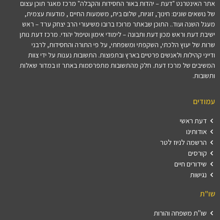
אתר האינטרנט "דעת – יהדות באור החסידות והקבלה" מרכז מאגר תוכן עצום
של נושאים שונים: חינוך, זוגיות, שלום בית, משמעות החיים , מודעות עצמית,
מעגל השנה ועוד.. התוכן שבאתר מרוכז ברובו משיעורי הרב יצחק ערד – ראש
ישיבת דעת וראש מכון דעת ותבונה – לימודי אימון וטיפול יהודי. מרכז דעת נותן
שרות של יעוץ הלכתי, השקפתי ומשפחתי, על פי התורה והחסידות, לרבני
ודייני קהילות ולאנשים פרטיים בארץ ובתפוצות. התשובות נענות על ידי צוות
המשיבים של מרכז דעת. חלק מהתשובות מתפרסמות באתר זו במדור שאלות
ותשובות.
עמודים
דעת ראשי
אודותינו
הרשמה לניוז לטר
קורסים
שידורים חיים
נגישות
שו"ת
שו"ת משפחה והורות