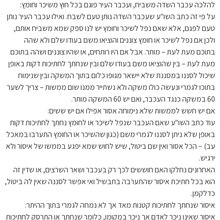
להלכה עכבר השדה משביח, ועכבר העיר פוגם בכל חוץ משיכר וחומץ:
על פי זה כתב השו"ע שעכבר השדה נותן טעם לשבח. ואילו עכבר העיר נותן
טעם לפגם, אלא שאם נפל לשיכר וחומץ יש לנו ספק שמא משביח אותם,
ולכן אם נפל לשיכר או חומץ צוננים והוציאו משם בעודו שלם ולא שהה
בתוכם מעת לעת – מותר. אבל אם היו רותחים, או שהיו צוננים ושהה בתוכם
מעת לעת – בין שהוציאו משם בעודו שלם ובין שנחתך לחתיכות דקות באופן
שיכול לסננו במסננת שלא יישאר מגופו כלום בתוך המשקה ובין שנימוח
בתוכו לגמרי ונעשה כולו משקה ולא נשתייר ממנו שום ממשות – צריך לשער
60 במשקה כנגד העכבר, ואם יש 60 המשקה מותר.
אם יש חשש לממשות שלא נימוחה אסור אפילו אם יש ששים:
עוד כתב השו"ע שאם העכבר שנפל לשיכר או לחומץ נחתך לחתיכות דקות
באופן שלא ניתן לסננו לגמרי משם (כגון שהשיכר או החומץ התערבו במאכל
עב) – הכל אסור ואין שם ביטול, שיש לחוש שמא יפגע בממשו של איסור ולא
ירגיש.
האחרונים נחלקו האם חוששים לכך רק בעכבר ושאר השרצים, או שדין זה
הוא בכל חתיכת איסור שהתערבה בתבשיל ואי אפשר לסננה שאין לה ביטול,
כדלקמן.
איסור שנחתך לחתיכות קטנות מאד אך לא נמחה לגמרי בתוך ההיתר:
איסור שאינו ניכר לאדם אך ניכר במקומו, כלומר שנחתך או התרסק לחתיכות