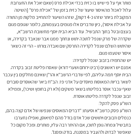
מותר אף על פי שיש בו כזית בכדי אכילת פרס (שאם יאכל את התערובת
עלול לאכול מהאיסור שיעור של כזית בזמן של "אכילת פרס" [השיטה
המקובלת ביותר שזהו כ-4 דקות], שזהו השיעור להתחייב מלקות מן התורה
על אכילת איסור), כיון שדברים אלו פגומים בעצמותם, כלומר שגופם פגום
בעצם ובטל בתוך התבשיל. עוד הביא הבית יוסף מתשובת הרשב"א,
שקדרה של מרק שנפל לתוכה יתוש ונחתך ממנו אבר שנאבד בקדירה, או
שהיתוש השלם שנפל לקדירה התרסק שם ואבדה צורתו – הרי זה כשאר
איסור שטעמו פגום.
יש שהחמירו בזבוב שנפל לקדירה:
אמנם יש ראשונים (רבינו ירוחם ושערי דורא) שאסרו פליטת זבוב בקדרה.
הבית יוסף תמה עליהם, לפי שדברי הרשב"א והר"ן שאינם מחלקים בין עכבר
לשאר בריות המאוסות מיוסדים על אדני פז. הב"ח ביאר שהאוסרים סוברים
שאף עכבר אוסר בפליטתו בשאר משקים (ולא רק בחומץ ושיכר), וממילא
זבוב שנפל לקדרה פליטתו אוסרת.
השו"ע פסק להקל:
השו"ע פסק כרשב"א וסיעתו: "דברים המאוסים שנפשו של אדם קצה בהם,
כנמלים וזבובים ויתושים שכל אדם בודל מהם למיאוסן, ואפילו נתערבו
בתבשיל ונמחה גופן לתוכו, אם ההיתר רבה עליו, מותרים. ומכל מקום כל
שאפשר לבדוק ולהעביר במסננת, בודק ומסנן".