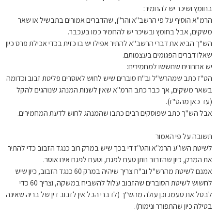
בחומץ ושיכר יש להחמיר:
הרמ"א הוסיף על פי הרשב"א והר"ן, שהדברים אמורים בתבשיל או שאר
משקים, אבל בחומץ ובשיכר יש להחמיר כמו בעכבר.
הש"ך הביא את דברי הרשב"א להתיר אפילו יש בו כזית בכדי אכילת פרס כיון
שאלו דברים הפגומים בעצמותם.
יש אחרונים שחששו למחמירים:
הט"ז כתב שמהרש"ל וב"ח סוברים שיש לחוש לאוסרים פליטת זבוב וכדומה
בשאר משקים, אך כבר כתב הרמ"א שאין לשנות המנהג שנוהגים להקל
(עד כאן מהט"ז).
אבל הש"ך כתב שפוסקים רבים כתבו שהמנהג לחוש לדעת המחמירים.
תשובה על פי האמור
לשיטת השו"ע הרמ"א והט"ז די בכך שיש במרק רוב כנגד הזבוב כדי להתיר
את המרק, כיון שהזבוב נותן טעם לפגם, וטעם לפגם אינו אוסר.
אמנם לשיטת מהרש"ל וב"ח צריך שיהיה במרק 60 כנגד הזבוב, כיון שיש
לחשוש לשיטת הסוברים שהזבוב עלול להשביח במשקה, וצריך 60 כדי
לבטל את טעמו. וכן עולה מהש"ך (לדברי הכל אין לזבוב דין של בריה שאינה
בטילה כיון שהתפורר ונימוח).