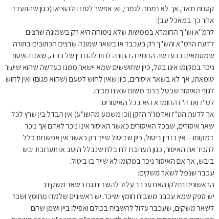
קטנות מאד, אך לא נמחה לגמרי, ואי אפשר לסננו ולהוציאו (כגון שהתערב
אחר כך במאכל עב):
לרמ"א וש"ך החומרא בממשות שלא נימוחה היא רק בשמונה שרצים:
לדעת הרמ"א והש"ך רק בעכבר או בשאר שמונה שרצים הכתובים בתורה
שמטמאים בכעדשה החמירה התורה לתת להם דין של בריה, שאם האיסור
ניכר במקומו אינו בטל, כיון שחוששים שמא יישאר ממנו כעדשה שהוא שיעור
טומאתו, אך לא בשאר איסורים, כיון שאין לחוש לטעם (שהוא פגום) ואין לחוש
לגוף האיסור שבטל ברוב משום שאינו מכירו.
לט"ז ואדה"ז החומרא היא בכל האיסורים:
אך לדעת הט"ז ואדמו"ר הזקן (וכן משמע מהשו"ע) אין הבדל בין שרץ לכל
שאר איסורים, שבכל האיסורים כאשר האיסור אינו ניכר לאדם אך ניכר
במקומו – אין בו דין ביטול, כיון שביטול שייך רק כאשר אין אפשרות כלל
להכיר את האיסור, כגון תערובת לח בלח שנבלל היטב או תערובת יבש
ביבש, אך אם האיסור ניכר במקומו לא שייך בו ביטול.
עכבר שנפל לשאר משקים:
הראשונים נחלקו האם עכבר עלול להשביח גם בשאר משקים:
יש ספק שמא עכבר משביח חומץ ושיכר. יש ראשונים שלמדו מחומץ ושכר
לשאר משקים, שעכבר עלול להשביח בכולם ואפילו ביין ושמן שהם