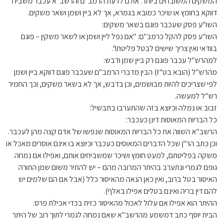
המשקים המשובחים ביותר. אולם לדעת הרמב"ם והרשב"א עכבר משביח
דווקא בחומץ או שיכר כמובא בגמרא, אך לא ביין ושמן ושאר משקים.
השו"ע פסק שעכבר פוגם בשאר משקים:
השו"ע פסק להקל כרמב"ם: "אם נפל ליין ושמן או לשאר משקין – פוגם
בוודאי ואין צריך שישים לבטל פליטתו".
למהרש"ל עכבר פוגם רק ביין שמן ודבש:
מהרש"ל (הובא בט"ז) הבין מדברי הרמב"ם שעכבר פוגם דווקא ביין ושמן
לפי שצריכים להיות מבושמים, וכן בדבש, אך לא בשאר משקים, וכך החמיר
רש"ל למעשה.
זבוב או נמלה וכיוצא בזה שהתערבו בתבשיל:
כל הבריות המאוסות דינן כעכבר:
הרשב"א השווה את כל הבריות המאוסות שנפשו של אדם קצה מהן לעכבר.
וכן כתב הר"ן שכל הדברים המאוסים כעכבר וכיוצא בו אינם אוסרים מאכל או
משקה בפליטתם, למעט חומץ ושיכר שמשביחים אותם, ואפילו אם נמחה
גופם לגמרי ונתערב בהיתר המרובה מהם – יש להתיר משום שמן התורה
האיסור בטל ברוב, ואין כאן הנאה מהאיסור כלל (אבל אם הם שלמים יש
להם דין בריה ואינם בטלים אפילו באלף).
ההיתר הוא אפילו אם עלול לאכול מהאיסור כזית בכדי אכילת פרס:
הבית יוסף כתב דמשמע מהרשב"א שאם נמחה לגמרי לתוך רוב של היתר