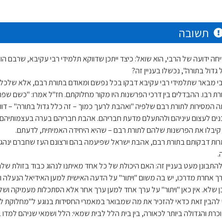
תשובה
חה ידועה של הרבי, הוא שואל: כיצד ייתכן שדווקא תלמידי רבי עקיבא, שרבם 
 גדול בתורה", נכשלו בעניין זה?
י מבאר שתלמידי רבי עקיבא דבקו בכל נפשם ומאודם בתורת רבם, אלא שלכל 
רת רבו. ההבדלים בין דרכי הפרשנות היו מקור מחלוקתם. חז"ל אמרו: "כשם שפרצ
ה המסירות לתורת רבם שלפיה "ואהבת לרעך כמוך – זה כלל גדול בתורה" – דוו
נים לעצום עיניהם ולהתעלם מדעת חבריהם. אהבת חבריהם בערה בעצמותיהם,
קיבלו את הפרשנות שלהם לתורת רבם – שהיא היחידה האמיתית, לדעתם.
רות דבקותם בתורת רבם, אהבת ישראל שפיעמה בהם ורצונם העז שחברם ינהג כ
.
להתבונן מעט בעניין זה: האם היכולת של כל אחד מאיתנו לנהוג כבוד בזולת ש
ך אחרת מדרכו, יש בה משום "ויתור" על הדעה האישית למען האידיאל הנעלה 
ן שלא. אין כאן "ויתור" על ערך אחד למען ערך אחר אלא הסתכלות מעמיקה ושלמה
 להבין זאת כדאי להזכיר את מה שמבואר במאמרי החסידות בנוגע ל"מחלוקת ל
כרת והגדולה ביותר לכאורה, בין בית הלל לבית שמאי: הלל ושמאי שניהם למדו ב