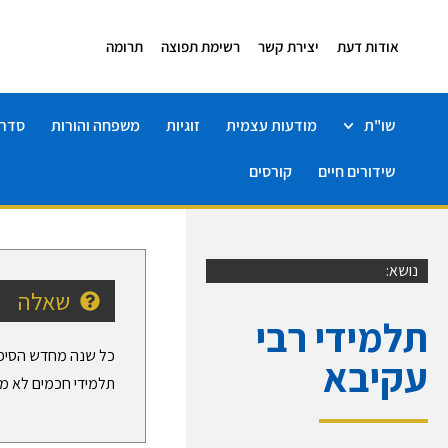
אודות דעת
יצירת קשר
רשימת תפוצה
תרומה
שו"ת
מודעות עצמית
זוגיות
משפחה והורות
סדרו
שידורים חיים
קורסים
נושא:
שאלה
תלמידי רבי
כל שנה מחדש הסיפור
עקיבא
תלמידי חכמים לא מת