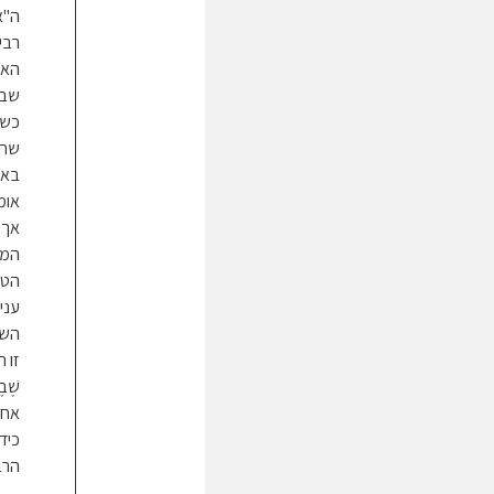
ה"א
רבי
האי
שבת
כשמ
שחו
באו
אומ
אך 
המא
הטו
עני
השו
זו ה
שֶׁ
אחד
כיד
הרב