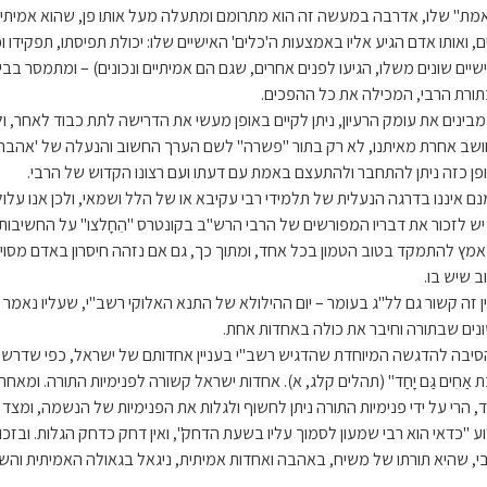
מת" שלו, אדרבה במעשה זה הוא מתרומם ומתעלה מעל אותו פן, שהוא אמיתי ונכ
ם, ואותו אדם הגיע אליו באמצעות ה'כלים' האישיים שלו: יכולת תפיסתו, תפקידו 
שיים שונים משלו, הגיעו לפנים אחרים, שגם הם אמיתיים ונכונים) – ומתמסר בביט
ורת הרבי, המכילה את כל ההפכים.
בינים את עומק הרעיון, ניתן לקיים באופן מעשי את הדרישה לתת כבוד לאחר, ו
שב אחרת מאיתנו, לא רק בתור "פשרה" לשם הערך החשוב והנעלה של 'אהבת 
פן כזה ניתן להתחבר ולהתעצם באמת עם דעתו ועם רצונו הקדוש של הרבי.
נם איננו בדרגה הנעלית של תלמידי רבי עקיבא או של הלל ושמאי, ולכן אנו עלו
יש לזכור את דבריו המפורשים של הרבי הרש"ב בקונטרס "הֵחָלצו" על החשיבות ש
מץ להתמקד בטוב הטמון בכל אחד, ומתוך כך, גם אם נזהה חיסרון באדם מסוי
ב שיש בו.
ין זה קשור גם לל"ג בעומר – יום ההילולא של התנא האלוקי רשב"י, שעליו נאמ
נים שבתורה וחיבר את כולה באחדות אחת.
סיבה להדגשה המיוחדת שהדגיש רשב"י בעניין אחדותם של ישראל, כפי שדרש על הפסוק
בֶת אַחִים גַּם יָחַד" (תהלים קלג, א). אחדות ישראל קשורה לפנימיות התורה. ו
, הרי על ידי פנימיות התורה ניתן לחשוף ולגלות את הפנימיות של הנשמה, ומצד
וע "כדאי הוא רבי שמעון לסמוך עליו בשעת הדחק", ואין דחק כדחק הגלות. ובז
י, שהיא תורתו של משיח, באהבה ואחדות אמיתית, ניגאל בגאולה האמיתית והש