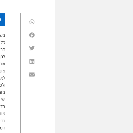
בשי
כלל
הרב
לתו
אות
מוכ
לא 
ולמ
בזה
יש 
בדר
מוב
כדי
המו