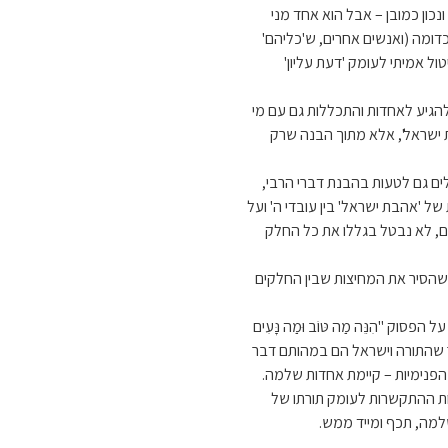
ון כמובן – אבל הוא אחד מני
וכדומה (ואנשים אחרים, ש'כליהם'
ול אמיתי לעומק 'דעת עליון'
להגיע לאחדות והתכללות גם עם מי
ישראל', אלא מתוך הבנה שרק
לים גם לטעות בהבנת דברי הרבי,
ל 'אהבת ישראל' בין עובדי ה' ועל
ם, לא נבטל בגללו את כל החלק
ר שהסיר את המחיצות שבין החלקים
 "הִנֵּה מַה טּוֹב וּמַה נָּעִים
מאחר שהתורה וישראל הם במהותם דבר
 הפנימיות – קיימת אחדות שלמה.
כות ההתקשרות לעומק תורתו של
למה, תכף ומייד ממש.