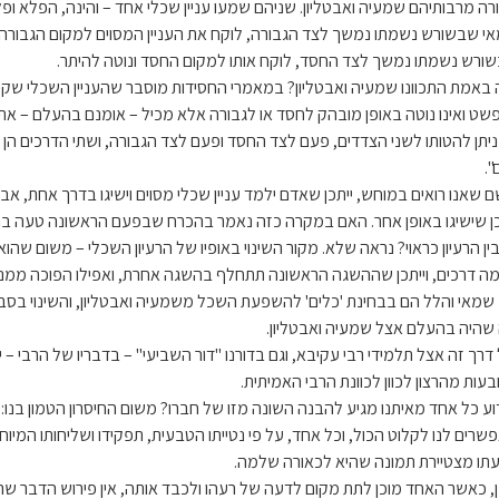
רה מרבותיהם שמעיה ואבטליון. שניהם שמעו עניין שכלי אחד – והינה, הפלא ופל
י שבשורש נשמתו נמשך לצד הגבורה, לוקח את העניין המסוים למקום הגבורה ונ
ורש נשמתו נמשך לצד החסד, לוקח אותו למקום החסד ונוטה להיתר.
 באמת התכוונו שמעיה ואבטליון? במאמרי החסידות מוסבר שהעניין השכלי שקי
פשט ואינו נוטה באופן מובהק לחסד או לגבורה אלא מכיל – אומנם בהעלם – את
ניתן להטותו לשני הצדדים, פעם לצד החסד ופעם לצד הגבורה, ושתי הדרכים הן ב
".
ם שאנו רואים במוחש, ייתכן שאדם ילמד עניין שכלי מסוים וישיגו בדרך אחת, אבל
כן שישיגו באופן אחר. האם במקרה כזה נאמר בהכרח שבפעם הראשונה טעה בה
ין הרעיון כראוי? נראה שלא. מקור השינוי באופיו של הרעיון השכלי – משום שהוא
ה דרכים, וייתכן שההשגה הראשונה תתחלף בהשגה אחרת, ואפילו הפוכה ממנה
 שמאי והלל הם בבחינת 'כלים' להשפעת השכל משמעיה ואבטליון, והשינוי בסב
שהיה בהעלם אצל שמעיה ואבטליון.
 דרך זה אצל תלמידי רבי עקיבא, וגם בדורנו "דור השביעי" – בדבריו של הרבי – י
בעות מהרצון לכוון לכוונת הרבי האמיתית.
וע כל אחד מאיתנו מגיע להבנה השונה מזו של חברו? משום החיסרון הטמון בנו: 
שרים לנו לקלוט הכול, וכל אחד, על פי נטייתו הטבעית, תפקידו ושליחותו המיוח
תו מצטיירת תמונה שהיא לכאורה שלמה.
ן, כאשר האחד מוכן לתת מקום לדעה של רעהו ולכבד אותה, אין פירוש הדבר שהו