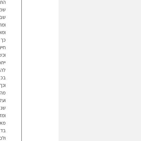
התו
שמא
שבש
ומה
ומו
כך 
חיים
וכש
יית
להב
בכמ
וכך
מה 
ועל
שנו
ומד
מאפ
בדע
ולכ