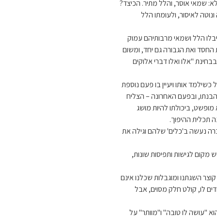
א: שמאי אוסר, והלל מתיר. הכיצד?
וטה לאיסור, ולעומתו הלל
בלו הלל ושמאי מרבותיהם עמוק
 החסד ואת הגבורה גם יחד, ומשום
בחינת "אלו ואלו דברי אלוקים
 כשילמד אותו ויעיין בו פעם נוספת
בנתו, ובפעם האחרונה – הצליח
 מופשט, ביכולתו להיות מושג
 תכלית ההיפוך.
רה נעשה ב'כלים' שלהם וגילה את
ש מקום לגישות ותפיסות שונות,
קוצר השגתנו ומוגבלות שכלנו אינם
דים לו, קולט חלק מסוים, אבל
א "עושה לו טובה" ו"מוותר" על