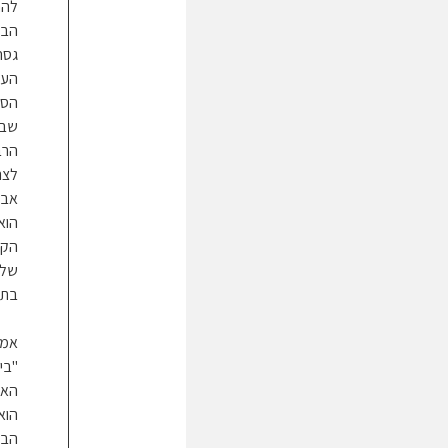
להת
הבי
גסה
העב
הסר
שבו
הרב
לצר
אבל
הוא
הקר
שלחמ
בתו
אמו
"בי
האמ
הוא 
הבע