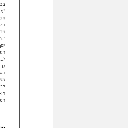
בבס
"מא
והו
כאש
וייב
"וי
יוס
הסר
לבק
כך 
האד
מפנ
לבצ
הוא
המי