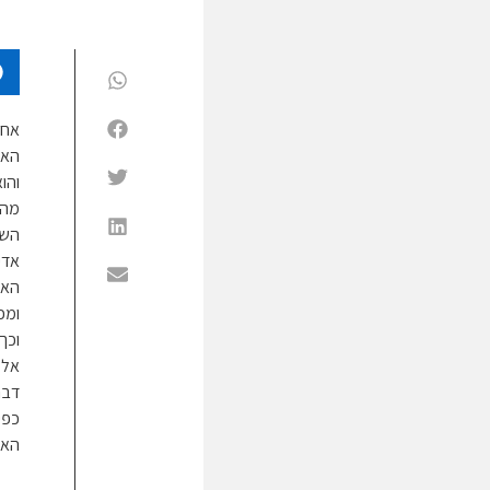
אחד
האד
והו
מה 
השו
אדי
האמ
ומכ
וכך
אלק
דבר
כפי
האמ