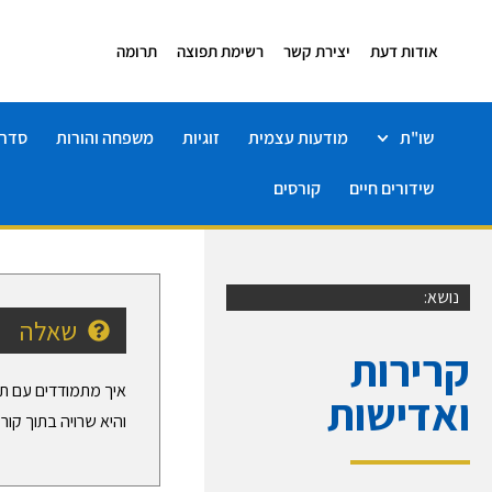
אודות דעת
יצירת קשר
רשימת תפוצה
תרומה
שו"ת
מודעות עצמית
זוגיות
משפחה והורות
סדרו
שידורים חיים
קורסים
נושא:
שאלה
קרירות
איך מתמודדים עם ת
ואדישות
והיא שרויה בתוך קו