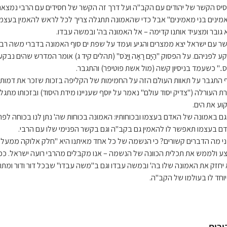
יס הקשר של יהודים עם הקב"ה ועל דרך זה הקשר של חסידים עם הרבי נמצא
מינים בני מאמינים" אבל כדי שהאמונה תתגלה צריך לכל לראש להאמין בעצמנו
א גובר ומצעיד אותנו קדימה – אל האמונה בה' ובמשה עבדו.
ר עם ישראל יצא ממצרים והגיע ועמד על שפת ים סוף האמונה בדברי משה רבנו
קע לפניהם. על הפסוק "הַיָּם רָאָה וַיָּנֹס" (תהלים קיד ג) אומר המדרש שהים נב
נס.." כשעמד בניסיון קשה (מול אשת פוטיפר) והתגבר.
ף התגבר על תאוות העולם הזה על החמימות של הקליפה בזכות שזכר את דמות די
ת העורלה ("צדיק יסוד עולם" נאמר על יוסף שעניינו מידת היסוד) ובזכותו מתג
וע את הים.
גם באמונה של האדם בעצמו ובכוחותיו: האמונה בכוחות שה' נתן לנו בכוחה לפ
ם בעצמו תאפשר לו להאמין גם בקב"ה וגם בקשר הפנימי שלו עם הרבי.
י מה הדברים קשורים? כי הנשמה של כל אחד מאיתנו היא "חלק אלוקה ממעל 
ע ולממש את תכלית הכוונה של הנשמה – אנו מקבלים מהרבי רועה ישראל. ככל ש
 יחזק את האמונה שלו בה' ובמשה עבדו וגם ב"משה עבדו" שבכל דור ודור ומתוך 
וחד לו בעולמו של הקב"ה.