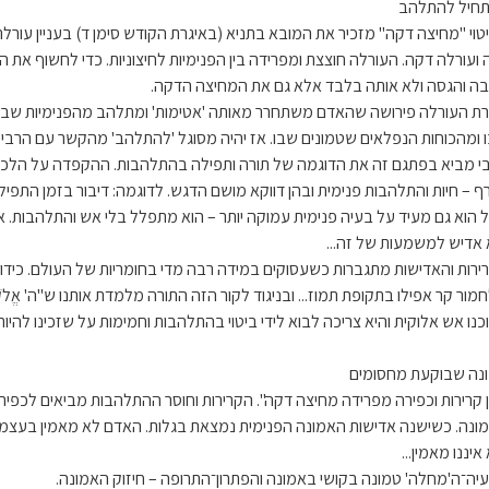
חיל להתלהב
טוי "מחיצה דקה" מזכיר את המובא בתניא (באיגרת הקודש סימן ד) בעניין עורלת
 ועורלה דקה. העורלה חוצצת ומפרידה בין הפנימיות לחיצוניות. כדי לחשוף את ה
ה והגסה ולא אותה בלבד אלא גם את המחיצה הדקה.
ת העורלה פירושה שהאדם משתחרר מאותה 'אטימות' ומתלהב מהפנימיות שבו
 ומהכוחות הנפלאים שטמונים שבו. אז יהיה מסוגל 'להתלהב' מהקשר עם הרבי ו
י מביא בפתגם זה את הדוגמה של תורה ותפילה בהתלהבות. ההקפדה על הלכות
ף – חיות והתלהבות פנימית ובהן דווקא מושם הדגש. לדוגמה: דיבור בזמן התפיל
 הוא גם מעיד על בעיה פנימית עמוקה יותר – הוא מתפלל בלי אש והתלהבות.
 אדיש למשמעות של זה...
ירות והאדישות מתגברות כשעסוקים במידה רבה מדי בחומריות של העולם. כידו
ור קר אפילו בתקופת תמוז... ובניגוד לקור הזה התורה מלמדת אותנו ש"ה' אֱלֹקֶיךָ
כנו אש אלוקית והיא צריכה לבוא לידי ביטוי בהתלהבות וחמימות על שזכינו להיות 
נה שבוקעת מחסומים
ן קרירות וכפירה מפרידה מחיצה דקה". הקרירות וחוסר ההתלהבות מביאים לכפ
ונה. כשישנה אדישות האמונה הפנימית נמצאת בגלות. האדם לא מאמין בעצמו
איננו מאמין...
יה־ה'מחלה' טמונה בקושי באמונה והפתרון־התרופה – חיזוק האמונה.