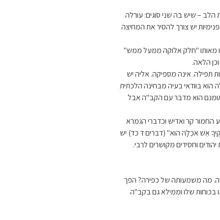
 הלב – שיש בה שני סוגים: עורלה
פנימיות יש צורך להסיר את המחיצה
 מאותו "חלק אלוקה ממעל ממש"
כן הלאה.
 תפילה. אינה מספיקה. אליה יש
ה הוא בוודאי בעיה מבחינה הלכתית
 אומנם הוא מדבר עם הקב"ה אבל
ע החמור קר ואדיש וכדברי הגמרא
 אֵשׁ אֹכְלָה הוּא" (דברים ד כד) יש
יהודים וחסידים מקושרים לרבי.
ירה. מה משמעותה של כפירה? הפך
 בכוחות שלו וממילא גם בקב"ה