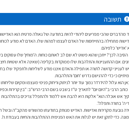
תשובה
 מהדברים שהכי מפריעים ליהודי להיות בתודעה של גאולה פרטית הוא האדישות ו
ישות מתחילה בהתייחסות של האדם לעצמו למהות שלו. האדם לא מודע לכוחות
א 'אדיש' כלפיהם.
הסיבה לכך? ייתכן שהוא פשוט לא שם לב לאותם כוחות. ה'מוחין' שלו עסוקים בע
נים. אם ההתעניינות והתלהבות שלו ממוקדות בקליפה (שאינה אלא שטויות חיצו
ש לענייני קדושה לתורה או תפילה והאדם איננו מודע לשליחות ולתפקיד שלו בחי
יתיים כי כדי להרגישם נדרש 'חום' והתלהבות.
אן הוא עלול להידרדר נמוך עוד יותר לניתוק וריחוק פנימי מעצמו ומקיום שליחותו 
 כותב הרבי ב"היום יום" לתאריך ט"ז בשבט בשם הרבי הרש"ב: "בין קרירות וכפיר
יך אש אוכלה הוא" אלקות היא להבת אש ללמוד ולהתפלל צריכים בהתלהבות 
י ה' בתורה ותפלה".
רה נובעת מקרירות ואדישות. האדיש מנותק בתודעתו מהשורש מהקב"ה ובשל ה
ונה. כדי לתקן זאת יש לגלות את האש הפנימית ההתלהבות והחיות בעבודת ה'.