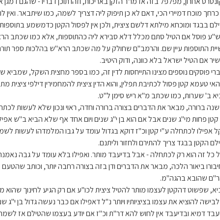
ונטרס אחרון, מפלפל בזה אדמו"ר הזקן באריכות, וזהו תוכן דבריו - שהגם דמגן
כרחך מוכח דמיירי הכי, דאם לא כן תיפוק ליה דצריך לשמה, כמו שיתבאר. ואין 
לם בבגד ומוכחא מילתא דלשם ציצית, ולכן אין לפסול הקטן כדמשמע בתוספות גיט
"ע פוסל אם הטיל סתם מכלל דלא סבירא ליה כהתוספות, אלא כמו שכתב הרא
יית התוספות עיין שם. והרמב"ם שחולק על מה שכתב הרא"ש בהלכות ספר תורה
יר אם הטיל ישראל בלא כוונה, ודוק היטיב.
רי פוסקים נוספים מצינו התייחסות לדין זה, כמו בספר מחצית השקל, שמביא שק
אי טעמא קטן פסול לכתיבת תפלין, והוא הדין ציצית להמחמירין דילפי ציצית מתפלי
יא ב' שערות, כמו שכתב מ"א ריש סימן ל"ט.
נה ברורה, מבאר את הדברים בצורה ברורה וחדה, ראוי ונכון שלא לעשות לכתח
 קטן פחות מי"ג שנים אבל אם הוא בן י"ג שנים ויום אחד אף שלא הביא ב"ש אפי
ל אפילו לכתחלה ע"י קטן וכ"ז דוקא בגדול עומד על גבו המלמדהו לעשות לש
לם הקטן בבגד צריך להתירם ולחזור וליתנם.
 כל זה הוא רק לכתחלה - אבל בדיעבד מותר. ואפילו בלא עומד על גבה נאמנת
יבורו ביאור הלכה, מבאר את הדברים ודן בזה בצורה רחבה יותר, וכותב שהטעם
"ם שהובא בהגה"מ.
יא, שפשוט דהקטן לעצמו מותר להטיל ציצית לכו"ע אם רק הגיע לחינוך שהוא מחו
בישה להוציא את עצמו בציציותיו ויותר נ"ל דאפילו אם כבר נעשה גדול בן י"ג שנה 
עבד דמיא ובדיעבד אין לחוש להא דר"ת וכ"ז אם יודע בעצמו שהטילם אז לשמה. כי