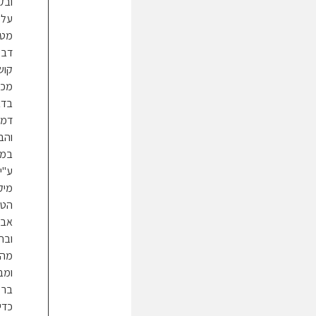
ובק
על 
מטי
דבש
קוש
מכש
בדב
דמה
והב
במש
ע"י
מיק
הטי
אבל
ובח
מהר
ומב
בר ל
כדי