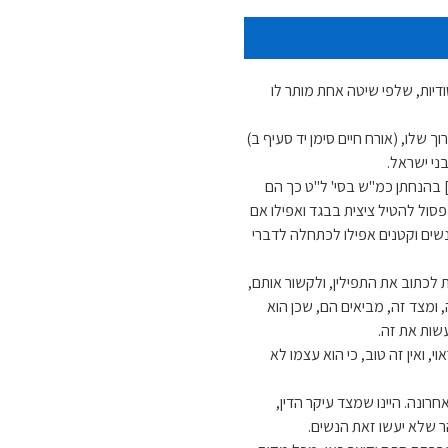
סודיות, שלפי שיטה אחת מותר לו
שלו, (אורח חיים סימן יד סעיף ב)
י ישראל.
ת] בהנחתן כמ"ש בסי' ל"ט כך הם
פסול להטיל ציצית בבגד ואפילו אם
נשים וקטנים אפילו לכתחלה לדברי
 לכתוב את התפילין, ולקשור אותם,
 ומצד זה, מביאים הם, שכן הוא
שות את זה.
, ואין זה טוב, כי הוא עצמו לא
ונה. היינו שמצד עיקר הדין,
ר שלא יעשו זאת הנשים.