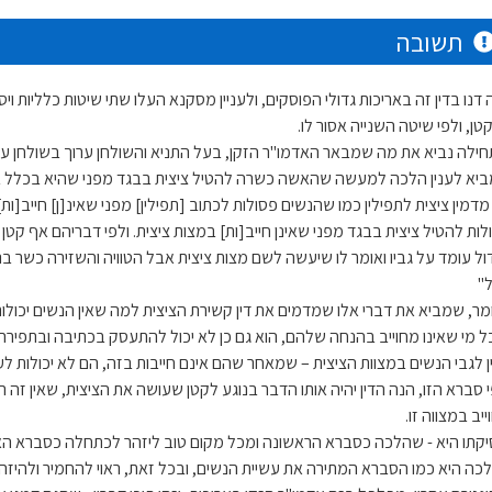
תשובה
 דנו בדין זה באריכות גדולי הפוסקים, ולעניין מסקנא העלו שתי שיטות כלליות וי
טן, ולפי שיטה השנייה אסור לו.
חילה נביא את מה שמבאר האדמו"ר הזקן, בעל התניא והשולחן ערוך בשולחן ערוך 
יא לענין הלכה למעשה שהאשה כשרה להטיל ציצית בבגד מפני שהיא בכלל בנ
 מדמין ציצית לתפילין כמו שהנשים פסולות לכתוב [תפילין] מפני שאינ[ן] חייב[ו
לות להטיל ציצית בבגד מפני שאינן חייב[ות] במצות ציצית. ולפי דבריהם אף קטן 
ול עומד על גביו ואומר לו שיעשה לשם מצות ציצית אבל הטוויה והשזירה כשר ב
"
מר, שמביא את דברי אלו שמדמים את דין קשירת הציצית למה שאין הנשים יכולות
כל מי שאינו מחוייב בהנחה שלהם, הוא גם כן לא יכול להתעסק בכתיבה ובתפירה,
ן לגבי הנשים במצוות הציצית – שמאחר שהם אינם חייבות בזה, הם לא יכולות לע
 סברא הזו, הנה הדין יהיה אותו הדבר בנוגע לקטן שעושה את הציצית, שאין זה ראוי
יב במצווה זו.
יקתו היא - שהלכה כסברא הראשונה ומכל מקום טוב ליזהר לכתחלה כסברא האחר
כה היא כמו הסברא המתירה את עשיית הנשים, ובכל זאת, ראוי להחמיר ולהיזה