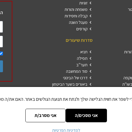
זוגיות
טר
משפחה והורות
הר
קבלה וחסידות
מעגל השנה
קורסים
סדרות שיעורים
ורות
תניא
תפילה
תער"ב
סוד המחשבה
שקפה
דרכו של הבינוני
שו"ת
ביאורים בשער הביטחון
פרשת השבוע
חברים 
הללויה
אותיות 
אני מסכים/ה
אני מסרב/ת
למדיניות הפרטיות