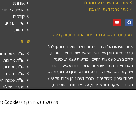
אתר הקורסים - דעת ותבונה
אודותינו
אתר מרכז דעת והישיבה
הרשמה לניוז ל
קורסים
שידורים חיים
נגישות
דעת ותבונה – יהדות באור החסידות והקבלה
שו"ת
אתר האינטרנט "דעת – יהדות באור החסידות והקבלה"
מרכז מאגר תוכן עצום של נושאים שונים: חינוך, זוגיות,
שו"ת משפחה וה
שלום בית, משמעות החיים , מודעות עצמית, מעגל
שו"ת מודעות
השנה ועוד.. התוכן שבאתר מרוכז ברובו משיעורי הרב
שו"ת חסידות
יצחק ערד – ראש ישיבת דעת וראש מכון דעת ותבונה –
שו"ת הלכה
לימודי אימון וטיפול יהודי. מרכז דעת נותן שרות של יעוץ
שו"ת אמונה וה
הלכתי, השקפתי ומשפחתי, על פי התורה והחסידות,
מקבצי שאלות ב
לרבני ודייני קהילות ולאנשים פרטיים בארץ ובתפוצות.
התשובות נענות על ידי צוות המשיבים של מרכז דעת.
אנו משתמשים בקובצי Cookie כדי לשפר את חווית הגלישה שלך ולנתח את תנועת הגולשים באתר. האם את/ה מסכים/ה לשימוש בקובצי Cookie?
חלק מהתשובות מתפרסמות באתר זו במדור שאלות
ותשובות.