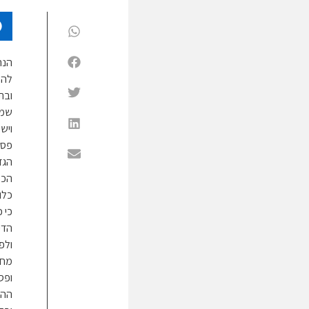
הנה
להק
ובת
שמב
ויש
פסו
הגד
הכל
כלו
כי 
הדי
ולפי
מחוי
ופס
ההל