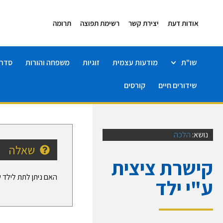
אודות דעת
יצירת קשר
רשימת תפוצה
תרומה
שו"ת
מודעות עצמית
זוגיות
משפחה והורות
סדרו
שידורים חיים
קורסים
נושא:
הלכה
שאלה
קישרת ציצית
האם ניתן לתת לילד 
ע"י ילד