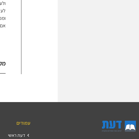
ולע
לעש
ומכ
אם 
מק
עמודים
דעת ראשי