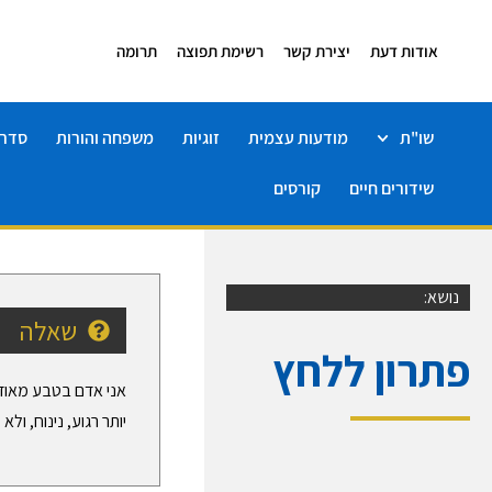
אודות דעת
יצירת קשר
רשימת תפוצה
תרומה
שו"ת
מודעות עצמית
זוגיות
משפחה והורות
סדרו
שידורים חיים
קורסים
נושא:
שאלה
פתרון ללחץ
אני אדם בטבע מאוד ל
יותר רגוע, נינוח, ולא