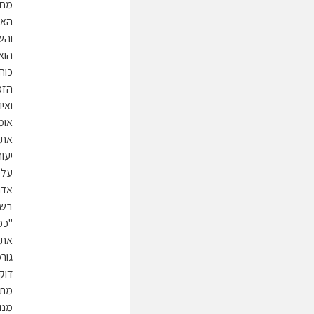
מחסו
האד
והש
הוא 
כוח
הזמ
ואיו
אומ
את 
יעו
עלי
אדר
בשי
"כפ
את ק
גור
דוק
מתנ
מנו