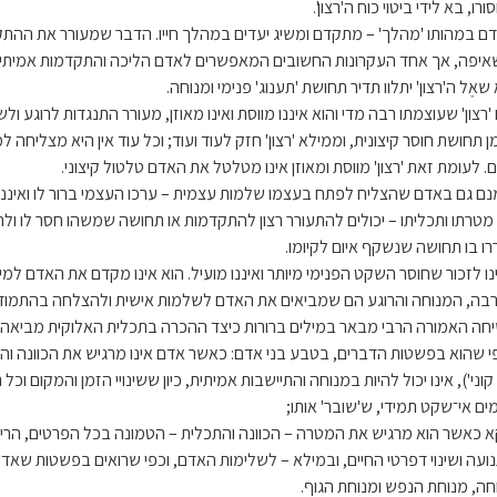
רו, בא לידי ביטוי כוח ה'רצון'.
ם במהותו 'מהלך' – מתקדם ומשיג יעדים במהלך חייו. הדבר שמעורר את ההתקדמו
איפה, אך אחד העקרונות החשובים המאפשרים לאדם הליכה והתקדמות אמיתית 
שאֶל ה'רצון' יתלוו תדיר תחושת 'תענוג' פנימי ומנוחה.
 'רצון' שעוצמתו רבה מדי והוא איננו מווסת ואינו מאוזן, מעורר התנגדות לרוגע
ן תחושת חוסר קיצונית, וממילא 'רצון' חזק לעוד ועוד; וכל עוד אין היא מצליח
ם. לעומת זאת 'רצון' מווסת ומאוזן אינו מטלטל את האדם טלטול קיצוני.
נם גם באדם שהצליח לפתח בעצמו שלמות עצמית – ערכו העצמי ברור לו ואיננו מו
מטרתו ותכליתו – יכולים להתעורר רצון להתקדמות או תחושה שמשהו חסר לו ולה
ררו בו תחושה שנשקף איום לקיומו.
נו לזכור שחוסר השקט הפנימי מיותר ואיננו מועיל. הוא אינו מקדם את האדם למי
בה, המנוחה והרוגע הם שמביאים את האדם לשלמות אישית ולהצלחה בהתמודד
חה האמורה הרבי מבאר במילים ברורות כיצד ההכרה בתכלית האלוקית מביאה 
י שהוא בפשטות הדברים, בטבע בני אדם: כאשר אדם אינו מרגיש את הכוונה והת
וני'), אינו יכול להיות במנוחה והתיישבות אמיתית, כיון ששינויי הזמן והמקום וכל
מים אי־שקט תמידי, ש'שובר' אותו;
א כאשר הוא מרגיש את המטרה – הכוונה והתכלית – הטמונה בכל הפרטים, הרי 
ועה ושינוי דפרטי החיים, ובמילא – לשלימות האדם, וכפי שרואים בפשטות שאדם
חה, מנוחת הנפש ומנוחת הגוף.