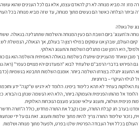
ירה מזו: זה מביא מנוחה לא רק להאדם עצמו, אלא גם לכל הענינים שהוא עוש
רה וביתר הצלחה כאשר הם נעשים מתוך מנוחה, עד שזה מביא מנוחה בכל העולם
וג של גאולה
וחה וה'תענוג' ביום השבת הם כעין המנוחה והשלמות שתתגלינה בגאולה. ששת י
קיום העולם, שבהן אנו עסוקים במילוי רצון ה' בעולם, אך הגאולה, הנמשלת לשבת
למים", היא הזמן שבו מתגלים השלמות והתענוג האלוקי.
 מובן שאחד מהעניינים שיתגלו בשלמות בגאולה האמיתית והשלמה הוא גם כוח
 גם הפירוש בדברי הרמב"ם שלעתיד לבוא "המעדנים יהיו מצויים כעפר" (ראה גם
א התענוג יתגלה בצורתו השלמה ביותר. אומנם השלמות תתבטא בגשמיות (כדברי ה
 לגילוי העיקרי – ברוחניות.
עת האלוקות בעתיד לא תהא כלימוד בימינו. הלומד לא ירגיש ש"קנה" ידע וחוכמה, 
הלומד אל מהותו הפנימית והעמוקה ביותר, הלא היא הנשמה שנתן בו הבורא. כאש
ות פנימית ושלווה, ותענוג עילאי שנובע מעצם הנוכחות האלוקית.
מדנו בערב חג קבלת התורה, שבו נקבל את התורה מחדש, כולל ה"תורה חדשה מ
ח, נזכור שלימוד התורה צריך להיות מתוך שלמות ותענוג. זאת גם על ידי שנתע
העולם בכלל ושל העבודה הפרטית שלנו בפרט, ולפעול מתוך מנוחה ושלמות.