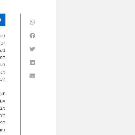
בשי
חג 
בשש
המנ
בשלמ
מנו
העו
תענ
אם 
מצו
ה'ר
הפו
ביו