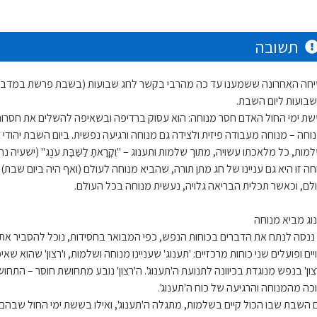
תשובה
חה האחרונה ששמענו עד כה מהרבי בקשר לחג שבועות (בשבת פרשת במדבר ת
שבועות ליום השבת.
ת ימי החול האדם חסר מנוחה: הוא עסוק ברדיפה ובשאיפה להשלים את חסרונו.
וחה – מנוחה מעבודה פיזית ולצידה גם מנוחה ורגיעה נפשית. ביום השבת יהודי
ות, כל מלאכתו עשויה, מתוך שלמות ותענוג – "וְקָרָאתָ לַשַּׁבָּת עֹנֶג" (ישעיה נח, 
חה זו היא גם עניינו של חג מתן תורה, שהביא מנוחה לעולם (ואף היה ביום שבת
לם, וכאשר תכלית הבריאה גלויה, נעשית מנוחה בכל העולם.
וג מביא מנוחה
ננסה לנתח את הדברים בכוחות הנפש, כפי המבואר בחסידות, נוכל להסביר את 
יים ופועלים שני כוחות מרכזיים: 'תענוג' שעניינו מנוחה ושלמות, ו'רצון' שהוא 
צון' בנפש מנוגדת בכיוונה לתנועת ה'תענוג'. ה'רצון' נובע מתחושת חוסר – התחוש
כה מהמנוחה והרגיעה של כוח ה'תענוג'.
ם השבת שבו הכול קיים בשלמות, מתגלה ה'תענוג', ואילו בששת ימי החול שב