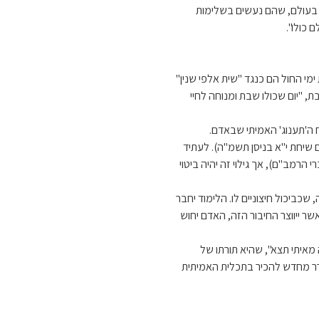
ה בעולם, שהם נעשים בשלימות
 כולו".
מי החול הם כנגד "שית אלפי שנין"
, "יום שכולו שבת ומנוחה לחיי
 ה'תענוג' האמיתי שבאדם.
 שיחת י"א בניסן תשמ"ה). לעתיד
רמב"ם), אך גילוי זה יהיה ביטוי
שכביכול חיצוניים לו. הלימוד יחבר
ר ייווצר החיבור הזה, האדם יחוש
איתי תצא", שהיא תורתו של
ורר מחדש להכיר בתכלית האמיתית