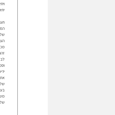
וית
יתי
תענ
המנ
של 
העו
מכך
זהו
לבו
וסמל
ידי
את 
שלמ
בעו
משי
של 