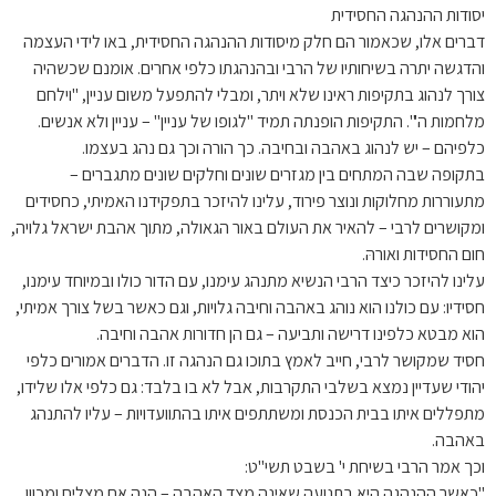
יסודות ההנהגה החסידית
דברים אלו, שכאמור הם חלק מיסודות ההנהגה החסידית, באו לידי העצמה
והדגשה יתרה בשיחותיו של הרבי ובהנהגתו כלפי אחרים. אומנם שכשהיה
צורך לנהוג בתקיפות ראינו שלא ויתר, ומבלי להתפעל משום עניין, "וילחם
מלחמות ה'". התקיפות הופנתה תמיד "לגופו של עניין" – עניין ולא אנשים.
כלפיהם – יש לנהוג באהבה ובחיבה. כך הורה וכך גם נהג בעצמו.
בתקופה שבה המתחים בין מגזרים שונים וחלקים שונים מתגברים –
מתעוררות מחלוקות ונוצר פירוד, עלינו להיזכר בתפקידנו האמיתי, כחסידים
ומקושרים לרבי – להאיר את העולם באור הגאולה, מתוך אהבת ישראל גלויה,
חום החסידות ואורהּ.
עלינו להיזכר כיצד הרבי הנשיא מתנהג עימנו, עם הדור כולו ובמיוחד עימנו,
חסידיו: עם כולנו הוא נוהג באהבה וחיבה גלויות, וגם כאשר בשל צורך אמיתי,
הוא מבטא כלפינו דרישה ותביעה – גם הן חדורות אהבה וחיבה.
חסיד שמקושר לרבי, חייב לאמץ בתוכו גם הנהגה זו. הדברים אמורים כלפי
יהודי שעדיין נמצא בשלבי התקרבות, אבל לא בו בלבד: גם כלפי אלו שלידו,
מתפללים איתו בבית הכנסת ומשתתפים איתו בהתוועדויות – עליו להתנהג
באהבה.
וכך אמר הרבי בשיחת י' בשבט תשי"ט:
"כאשר ההנהגה היא בתנועה שאינה מצד האהבה – הנה אם מצליח ומכוון,