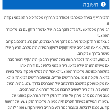
תשובה
הרבי הריי"ץ באחד ממכתביו (מאדר ב' תרח"ץ) מספר סיפור המבטא נקודה
זו:
רבי אהרֹן מסטראשעלע גדל וחונך בביתו של אדמו"ר הזקן עם בנו אדמו"ר
האמצעי.
כשאדמו"ר הזקן מינה את בנו לחנך את האברכים, הבן נהג לחנכם בקירוב
גדול, ואף את האברכים שהיו זקוקים לתיקון המידות היה מקרב. החינוך שלו
נעשה בדרך של קירוב.
לעומתו, רבי אהרֹן (למרות היותו בעל 'מוחין' רחבים) היה תקיף וחמור סבר:
אם מישהו התנהג שלא כראוי, היה מבטא כלפיו כעס ודוחה אותו.
בתקופה מסוימת, אדמו"ר האמצעי לא יכול היה למלא תפקידו בשל בעיות
בריאות. תקופה זו נמשכה חודשים אחדים, ובאותם חודשים רבי אהרֹן מילא
את מקומו ועסק בחינוכם והדרכתם של האברכים בדרך שלו. ובהיותו 'בעל
התפעלות' גדול היה לעיתים קרובות מבטל ודוחה את המתחנכים.
פעם אחת נכנס רבי אהרֹן אל אדמו"ר הזקן ליחידות והתאונן באוזניו על
שלימודו ותפילתו במיוחד חסרים חיות פנימית. אדמו"ר הזקן נשען על זרועות
קודשו, נכנס לדבקות, וכעבור כמה רגעים הרים ראשו הקדוש ואמר לו תוכן