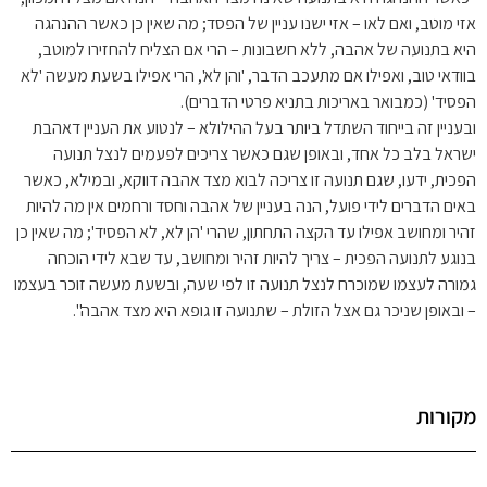
אזי מוטב, ואם לאו – אזי ישנו עניין של הפסד; מה שאין כן כאשר ההנהגה
היא בתנועה של אהבה, ללא חשבונות – הרי אם הצליח להחזירו למוטב,
בוודאי טוב, ואפילו אם מתעכב הדבר, 'והן לא', הרי אפילו בשעת מעשה 'לא
הפסיד' (כמבואר באריכות בתניא פרטי הדברים).
ובעניין זה בייחוד השתדל ביותר בעל ההילולא – לנטוע את העניין דאהבת
ישראל בלב כל אחד, ובאופן שגם כאשר צריכים לפעמים לנצל תנועה
הפכית, ידעו, שגם תנועה זו צריכה לבוא מצד אהבה דווקא, ובמילא, כאשר
באים הדברים לידי פועל, הנה בעניין של אהבה וחסד ורחמים אין מה להיות
זהיר ומחושב אפילו עד הקצה התחתון, שהרי 'הן לא, לא הפסיד'; מה שאין כן
בנוגע לתנועה הפכית – צריך להיות זהיר ומחושב, עד שבא לידי הוכחה
גמורה לעצמו שמוכרח לנצל תנועה זו לפי שעה, ובשעת מעשה זוכר בעצמו
– ובאופן שניכר גם אצל הזולת – שתנועה זו גופא היא מצד אהבה".
מקורות