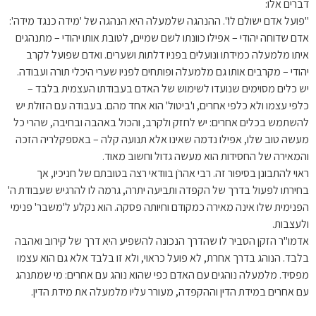
דברים אלו:
"פועל אדם ישולם לו". ההנהגה שלמעלה היא הנהגה של 'מידה כנגד מידה':
אדם שדוחה יהודי – אפילו כוונתו לשם שמיים, לטובת אותו יהודי – מתנהגים
איתו מלמעלה כמידתו ונועלים בפניו דלתות ושערים. ואדם שפועל לקרב
יהודי – מקרבים אותו גם מלמעלה ופותחים לפניו שערי היכלי תורה ועבודה.
יש כלים מסוימים שנועדו לשימוש של האדם בעבודתו העצמית בלבד –
כלפי עצמו ולא כלפי אחרים, ו'ביטול' הוא אחד מהם. בעבודה עם הזולת יש
להשתמש בכלים אחרים: יש לחזק ולקרב, והכול באהבה ובחיבה, שהרי כל
מעשה טוב שלו, אפילו נדמה שאינו אלא תנועה קלה – באספקלריה הזכה
והמאירה של החסידות הוא מעשה גדול וחשוב מאוד.
ראוי להתבונן בסיפור זה. רבי אהרֹן בוודאי רצה בטובתם של חניכיו, אך
בחירתו לפעול בדרך של הקפדה ותביעה יתרה, גרמה לו להרגיש שעבודת ה'
הפנימית שלו אינה מאירה כמקודם וחיותה פסקה. הוא נקלע ל'משבר' פנימי
ולעצבות.
אדמו"ר הזקן הסביר לו שהדרך הנכונה להשפיע היא דרך של קירוב ואהבה
בלבד. הנוהג בדרך אחרת, לא פועל כראוי, ולא זו בלבד אלא גם הוא עצמו
מפסיד. מלמעלה נוהגים עם האדם כפי שהוא נוהג עם אחרים: מי שמתנהג
עם אחרים במידת הדין וההקפדה, מעורר עליו מלמעלה את מידת הדין.