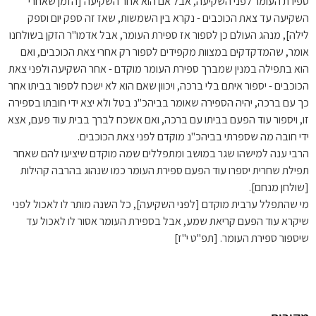
ספירת העומר לפני השקיעה, אבל אם הוא אחר השקיעה [הזמן שאחרי
השקיעה עד צאת הכוכבים - נקרא בין השמשות, שאז זה ספק יום וספק
לילה], מנהג העולם כן לספור אז ספירת העומר, אבל אדמו"ר הזקן בשולחנו
אומר, שהמדקדקים במצוות מקפידים לספור רק אחרי צאת הכוכבים, ואם
הוא בתפילה במנין שמברך ספירת העומר מוקדם - אחר השקיעה ולפני צאת
הכוכבים - יספור איתם בלי ברכה, ויכוון שאם הוא לא ישכח לספור בביתו אחר
כך עם ברכה, יהיה הספירה שאומר בביהכ"נ בטל ולא יצא ידי חובתו בספירה
זו, ויספור עוד הפעם בביתו עם ברכה, ואם אשכח לברך בבית עוד פעם, אצא
ידי חובה מה שספרתי בביהכ"נ מוקדם לפני צאת הכוכבים.
הרבי ענה למישהו שגר במושב ומתפללים שמה מוקדם שיציעו להם שאחר
תפילת שחרית יספרו עוד הפעם ספירת העומר כמו שנהוג בהרבה קהילות
[שולחן מנחם].
מי שהתפלל ערבית מוקדם [לפני השקיעה], כל השנה מותר לו לאכול לפני
שיקרא עוד הפעם קריאת שמע, אבל בספירת העומר אסור לו לאכול עד
שיספור ספירת העומר. [תפ"ט י"ז]