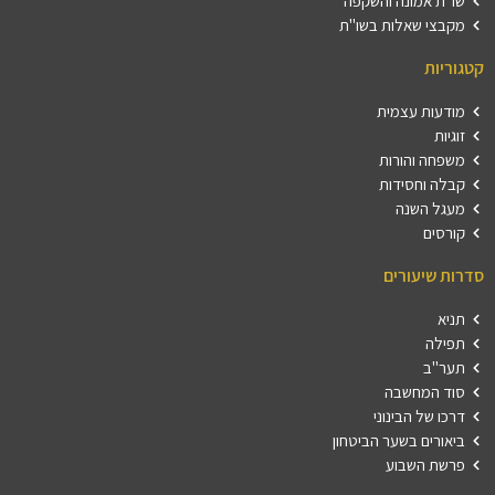
שו"ת אמונה והשקפה
מקבצי שאלות בשו"ת
קטגוריות
מודעות עצמית
זוגיות
משפחה והורות
קבלה וחסידות
מעגל השנה
קורסים
סדרות שיעורים
תניא
תפילה
תער"ב
סוד המחשבה
דרכו של הבינוני
ביאורים בשער הביטחון
פרשת השבוע