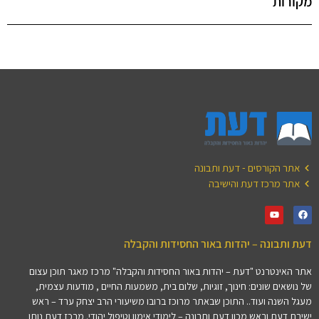
מקורות
אתר הקורסים - דעת ותבונה
אתר מרכז דעת והישיבה
דעת ותבונה – יהדות באור החסידות והקבלה
אתר האינטרנט "דעת – יהדות באור החסידות והקבלה" מרכז מאגר תוכן עצום
של נושאים שונים: חינוך, זוגיות, שלום בית, משמעות החיים , מודעות עצמית,
מעגל השנה ועוד.. התוכן שבאתר מרוכז ברובו משיעורי הרב יצחק ערד – ראש
ישיבת דעת וראש מכון דעת ותבונה – לימודי אימון וטיפול יהודי. מרכז דעת נותן