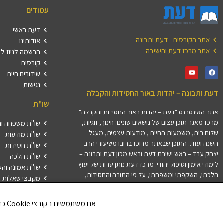
עמודים
דעת ראשי
אתר הקורסים - דעת ותבונה
אודותינו
אתר מרכז דעת והישיבה
הרשמה לניוז ל
קורסים
שידורים חיים
נגישות
דעת ותבונה – יהדות באור החסידות והקבלה
שו"ת
אתר האינטרנט "דעת – יהדות באור החסידות והקבלה"
מרכז מאגר תוכן עצום של נושאים שונים: חינוך, זוגיות,
שו"ת משפחה וה
שלום בית, משמעות החיים , מודעות עצמית, מעגל
שו"ת מודעות
השנה ועוד.. התוכן שבאתר מרוכז ברובו משיעורי הרב
שו"ת חסידות
יצחק ערד – ראש ישיבת דעת וראש מכון דעת ותבונה –
שו"ת הלכה
לימודי אימון וטיפול יהודי. מרכז דעת נותן שרות של יעוץ
שו"ת אמונה וה
הלכתי, השקפתי ומשפחתי, על פי התורה והחסידות,
מקבצי שאלות ב
לרבני ודייני קהילות ולאנשים פרטיים בארץ ובתפוצות.
התשובות נענות על ידי צוות המשיבים של מרכז דעת.
אנו משתמשים בקובצי Cookie כדי לשפר את חווית הגלישה שלך ולנתח את תנועת הגולשים באתר. האם את/ה מסכים/ה לשימוש בקובצי Cookie?
חלק מהתשובות מתפרסמות באתר זו במדור שאלות
ותשובות.