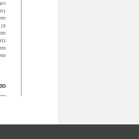
השנ
בתו
חיד
וכן
תפי
בתו
ומכ
שתח
מק