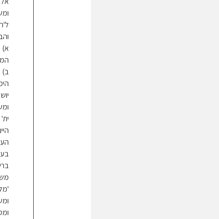
אלא
ומש
ל'ה
והבי
א) 
המש
ב) 
הימ
יוש
ומש
ית'
היי
העם
בעש
ברי
משא
'מל
ומש
ומס