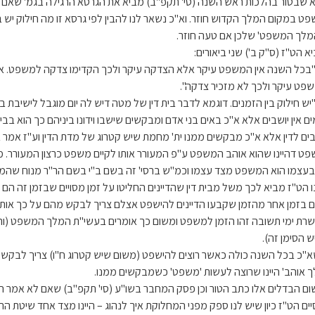
 שבטור בהלכות ראש השנה (סי' תקפ"ב) מביא את הגרסא הרגילה בגמ' שאם
פט במקום המלך הקדוש חוזר. וא"כ נשאר לנו להבין לפי גרסא זו מה חילוק יש 
מלך המשפט' שלכן אם טעה חוזר.
א הט"ז (ס"ק ב') שני ביאורים:
"בכל השנה אין המשפט עיקר אלא הצדקה עיקר ולכך הקדימו צדקה למשפט. א
פט עיקר ולכך לא מזכיר צדקה".
"יש חילוק בין הזמנים. דוגמא לדבר בית דין של מטה דיש לה יום מוגבל לישיבת
ים אין יושבים אלא א"כ באים בני אדם ומבקשים שישבו וידונו ביניהם כך הוא בב
בים לדין אלא א"כ מבקשים ממנו ית' מחמת שיש קטרוג של מדת הדין וע"ז אמ
פט דהיינו שהוא אוהב המשפט ע"פ המעורר אותו לקיים משפט כרצון המעורר. מ
 בעצמו הוא המשפט מצד עצמו וכמ"ש ברסי' זה בשם ב"י בשם הר"ר מנוח שהמ
נו הט"ז מביא לכך משל מבית דין שהדיינים החליטו על זמן מסויים שבזמן זה הם
 בזמן אחר מהזמן שקבעו הדיינים להישפט אצלם צריך לבקש מהם על כך אותו
רת ימי תשובה זהו הזמן למשפט ומשום כך אומרים בעשי"ת המלך המשפט (ורא
ש הסימן זה).
"כ בכל השנה כולה כאשר רוצים להישפט (משום שיש קטרוג ח"ו) צריך לבקש 
ך אוהב' היינו שרוצה לעשות 'משפט' כשמבקשים ממנו.
ום הבדלים אלו כתב הטור וכן פסק המחבר בשו"ע (סי' תקפ"ב) שאם לא אמר ה
יים הט"ז כיון שיש לנו ספק מפני המחלוקת איך לנהוג – היינו מצד אחד שיטת ה