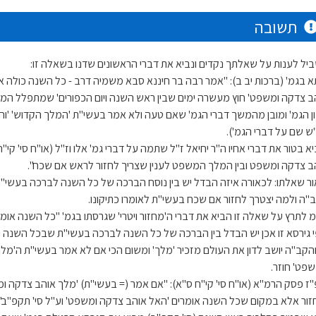
תשובה
יל לענות על שאלתך נקדים ונביא את דברי הראשונים שדנו בשאלה זו:
א בגמ' (ברכות יב ב): "אמר רבה בר חיננא סבא משמיה דרב - כל השנה כולה 
ב צדקה ומשפט' חוץ מעשרה ימים שבין ראש השנה ויום הכפורים' שמתפלל המ
ן הגמ' ומובן מהמשך דברי הגמ' שאם טעה ולא אמר בעשי"ת 'המלך הקדוש' 'וה
ש שם על דברי הגמ').
א בטור את דברי אחיו ה"ר יחיאל ז"ל שתמה על דברי גמ' אלו וז"ל (או"ח סי' קי"ח)
ב צדקה ומשפט ובין המלך המשפט לענין שצריך לחזור לראש אם שכח".
ור שאלתו: לכאורה איזה הבדל יש בין נוסח הברכה של כל השנה לברכה בעשי"ת
"ה ולמה יצטרך לחזור אם שכח בעשי"ת לאומרו כתיקונו.
מ לתרץ על שאלה זו הביא את דברי ה'מחזור ויטרי' שגרסתו בגמ' "כל השנה א
י גירסא זו אכן יש הבדל בין הברכה של כל השנה לברכה בעשי"ת שבכל השנה ל
 והקב"ה יושב לדון את העולם מזכיר 'מלך' ומשום הכי אם לא אמר בעשי"ת ה'מ
פט' חוזר.
"ז פסק הרמ"א (או"ח סי' קי"ח ס"א): "אם אמר (= בעשי"ת) 'מלך אוהב צדקה ומש
זור אלא במקום שכל השנה אומרים 'האל אוהב צדקה ומשפט' וע"ל סי' תקפ"ב".