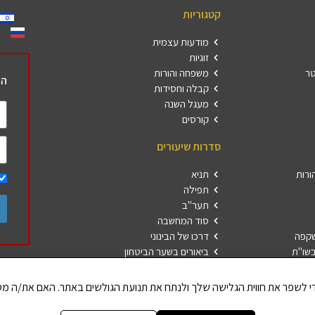
קטגוריות
מודעות עצמית
זוגיות
טר
משפחה והורות
הר
קבלה וחסידות
מעגל השנה
קורסים
סדרות שיעורים
ורות
תניא
תפילה
תער"ב
סוד המחשבה
שקפה
דרכו של הבינוני
שו"ת
ביאורים בשער הביטחון
פרשת השבוע
חברים 
הללויה