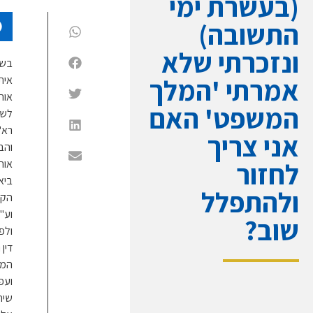
(בעשרת ימי
התשובה)
ונזכרתי שלא
בשב
אמרתי 'המלך
אית
אוה
המשפט' האם
לשו
רא"
אני צריך
והבי
לחזור
אוה
ביא
ולהתפלל
הקב
וע"
שוב?
ולפ
דין
המש
ועפ
שיח