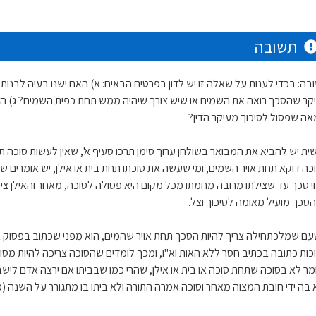
תשובה
בה: בכדי לענות על שאלה זו יש לדון בפרטים הבאים: א) האם ישנו בעיה לבנות
קר שהסכך רואה את השמים או שיש צורך שיהיה ממש תחת כפית השמים? ג) 
אה שפסול לסיכוך מעיקר הדין?
ית יש להביא את המבואר בשולחן ערוך סימן תרכו סעיף א', שאין לעשות סוכה תח
כה דוקא תחת אויר השמים, ומי שעשה את סוכתו תחת בית או אילן, יש אומרים
וי סכך עד שצילתו מרובה מחמתו מכל מקום היא פסולה לסוכה, מאחר והאילן ציל
 הסכך מועיל מאומה לסיכוך וצל.
עם שמלכתחילה צריך להיות הסכך תחת אויר שהמים, הוא מפני שכתוב בפסוק ב
כות כתובה בכתיב חסר ללא האות וא"ו, ומכך לומדים שהסוכה צריכה להיות מסוכ
מר לא בסוכה שתחת סוכה או בית או אילן, שהרי כמו שבביתו אם ירצה אדם לישב
א בה ידי חובת המצוה מאחר וסוכה אמרה התורה ולא ביתו בו מתגורר על השנה (