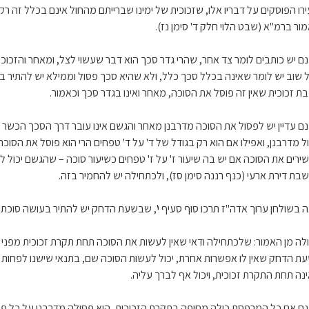
ירו הפוסקים על דבריו אלו, שזכוכית של ימינו שברייתם מהחול אינם בכלל זה ר
מור ברמ"א (שבט הלוי חלק ד' סימן נז).
ם יש כותבים לומר צד אחר, שהרי גדר סכך הוא דבר שעשוי לצל, ומאחר והזכוכי
 שוב יש לומר שאינה בכלל סכך כלל, ולא שהיא סכך פסול וממילא יש להתיר ב
ת זכוכית שאין זה פוסל את הסוכה, מאחר ואינו בגדר סכך וכאמור.
ם עדיין יש לפסול את הסוכה מדרבנן מאחר והגשם אינו עובר דרך הסכך הכשר ש
ל מדרבנן, ואפילו אם הוא רק בגודל של ד' על ד' טפחים הרי הוא פוסל את הסוכה
ירים את הסוכה אם יש בה שיעור ז' על ז' טפחים כשיעור סוכה – שהגשם יכול 
שבת דירת ארעי (כנף רננה סימן סז), ולכתחילה יש להחמיר בזה.
ה בשולחן ערוך אדה"ז תרכו סוף סעיף י', שבשעת הדחק יש להתיר בעושה סוכתו 
לה מן האמור: שלכתחילה ודאי שאין לעשות את הסוכה תחת תקרת זכוכית מפנ
נה תחת התקרת זכוכית, ויכול אף לברך עליה.
ם אם כל המרפסת כולה מחופה בתקרת הזכוכית, היא פסולה מדרבנן על כל פנים