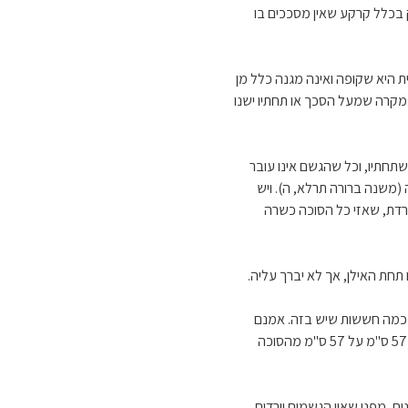
ק בכלל קרקע שאין מסככים בו
ת היא שקופה ואינה מגנה כלל מן
מקרה שמעל הסכך או תחתיו ישנו
תחתיו, וכל שהגשם אינו עובר
 (משנה ברורה תרלא, ה). ויש
לרדת, שאזי כל הסוכה כשרה
תחת האילן, אך לא יברך עליה.
י כמה חששות שיש בזה. אמנם
בשעת הדחק שאין לו אפשרות אחרת, יכול לעשות הסוכה שם, בתנאי שישנו לפחות 57 ס"מ על 57 ס"מ מהסוכה
, מפני שאין הגשמים יורדים