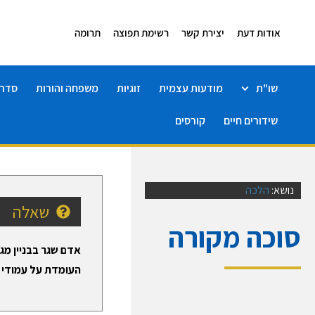
אודות דעת
יצירת קשר
רשימת תפוצה
תרומה
שו"ת
מודעות עצמית
זוגיות
משפחה והורות
סדרו
שידורים חיים
קורסים
נושא:
הלכה
שאלה
סוכה מקורה
אדם שגר בבניין מג
העומדת על עמודי ב