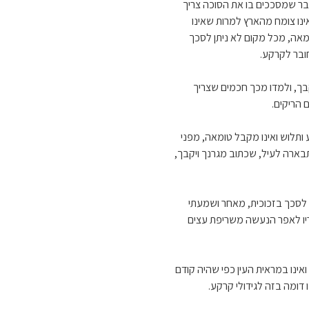
בר שמסככים בו את הסוכה צריך
נו צומח מהארץ למרות שאינו
מאה, מכל מקום לא ניתן לסכך
חובר לקרקע.
בך, ולמדו מכך חכמים שצריך
 הריקים.
תלוש ואינו מקבל טומאה, מפני
ארה לעיל, שכתוב מגרנך ויקבך,
 לסכך בזכוכית, מאחר ושמעתי
ריו לאפר הנעשה משריפת עצים
ינו במראית העין כפי שהיה קודם
 דומה בזה לגידולי קרקע.