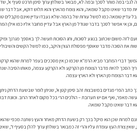
ה לגבי במה מותר לסכך ובמה לא, מבואר בשולחן ערוך סימן תרכט סעיף א', שד
ות מדבר שאינו מקבל טומאה, והוא צומח מהארץ והוא תלוש דוקא, אבל דבר שאי
ל עדיין טומאה כמו למשל עורות של בהמה שלא נעבדו עדיין ואינם מקבלים טו
, וכן אי אפשר לסכך בדבר שגודל מן הארץ אבל עדיין מחובר אליו כמו אילן המ
עם לזה משום שכתוב בנוגע לסוכות, וחג הסוכות תעשה לך באספך מגרנך ומיק
ות את הסוכה מדבר שאוסף מפסולת הגורן והיקב, כמו למשל הקשים והשיבולים
משך דברי המחבר מביא הרמ"א שכמו כן אין מסככים בעפר למרות שהוא קרקע ו
יך הסכך להיות מדבר הצומח מן הקרקע ולא הקרקע עצמה, מאותו הסיבה שנתב
א דבר הצומח מן הארץ ולא הארץ עצמה.
ך כתב הפרי מגדים במשבצות זהב סימן קטן א', שניתן לומר שבשעת הדחק ניתן
שה מאפר, ואף אם יש תערובת – הולכים הרי בכל מקום לאחר הרוב. וכוונת דב
א דבר שאינו מקבל טומאה.
נם למרות שכן הוא מיקל בכך רק בשעת הדחק מאחר והעץ נשתנה מכפי שהוא וא
, שאין צורת העץ עומדת עליו והרי זה כמבואר בשולחן ערוך להלן בסעיף ד', שאינו