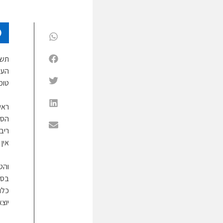
תשו
העי
טומ
ראש
הסו
ריב
אין
והט
בסו
כלו
יוצ