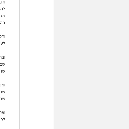
והנ
להי
מקב
בהם
והט
לעש
ובה
שצר
שהו
ומכ
שנע
שהו
ואמ
לכן