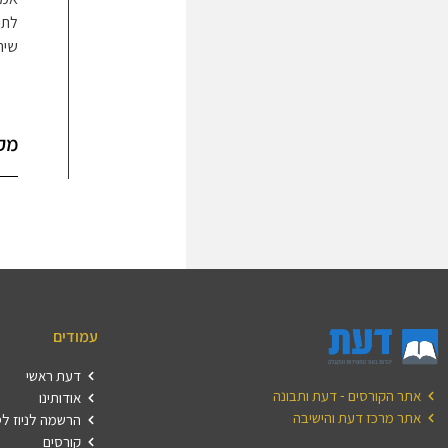
לתו
שית
מק
עמודים
דעת ראשי
אתר הקורסים - דעת ותבונה
אודותינו
אתר מרכז דעת והישיבה
הרשמה לניוז ל
קורסים