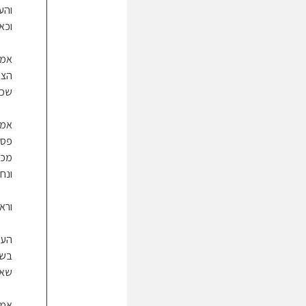
והע
וכא
אמנ
הצל
שכב
אמנ
פסו
מכש
ונח
ורא
העו
שאי
אמנ