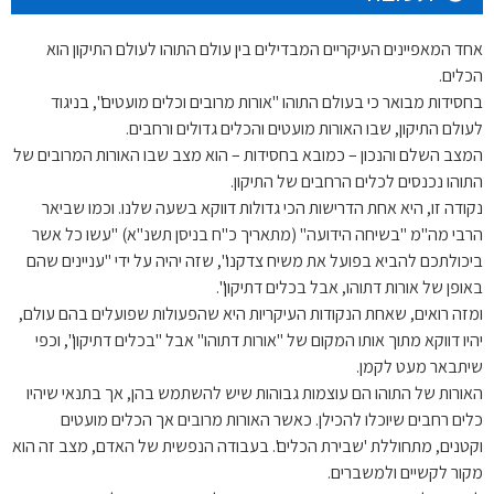
אחד המאפיינים העיקריים המבדילים בין עולם התוהו לעולם התיקון הוא
הכלים.
בחסידות מבואר כי בעולם התוהו "אורות מרובים וכלים מועטים", בניגוד
לעולם התיקון, שבו האורות מועטים והכלים גדולים ורחבים.
המצב השלם והנכון – כמובא בחסידות – הוא מצב שבו האורות המרובים של
התוהו נכנסים לכלים הרחבים של התיקון.
נקודה זו, היא אחת הדרישות הכי גדולות דווקא בשעה שלנו. וכמו שביאר
הרבי מה"מ "בשיחה הידועה" (מתאריך כ"ח בניסן תשנ"א) "עשו כל אשר
ביכולתכם להביא בפועל את משיח צדקנו", שזה יהיה על ידי "עניינים שהם
באופן של אורות דתוהו, אבל בכלים דתיקון".
ומזה רואים, שאחת הנקודות העיקריות היא שהפעולות שפועלים בהם עולם,
יהיו דווקא מתוך אותו המקום של "אורות דתוהו" אבל "בכלים דתיקון", וכפי
שיתבאר מעט לקמן.
האורות של התוהו הם עוצמות גבוהות שיש להשתמש בהן, אך בתנאי שיהיו
כלים רחבים שיוכלו להכילן. כאשר האורות מרובים אך הכלים מועטים
וקטנים, מתחוללת 'שבירת הכלים'. בעבודה הנפשית של האדם, מצב זה הוא
מקור לקשיים ולמשברים.