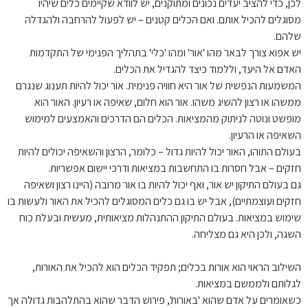
לכן, כדי להציב יעדים נכונים ומתוקנים, יש לוודא שקיימים כלים שיהיו
מסוגלים להכיל אותם. ואם הכלים קטנים – יש לפעול להרחבה ולהגדלה
שלהם.
יש אפוא צורך לבאר מהו 'אור' ומהו 'כלי' בתהליך הפנימי של התקדמות
האדם אל היעד, וללמוד כיצד להגדיל את הכלים.
המשמעות הנפשית של אור היא חוויה פנימית. אור יכול להיות תענוג שנגרם
ממשהו או רצון להשיג משהו. אור הוא חלום, שאיפה או רעיון. האור הוא
מופשט ונוטה לניתוק מהמציאות. הכלים הם הדרכים והאמצעים למימוש
השאיפה או הרעיון.
בעולם התוהו, האור יכול להיות גדול – כלומר, הרצון והשאיפה יכולים להיות
חזקים – אבל חסרות בו התחשבות במציאות ודרכי יישום אפשריות.
גם בעולם התיקון יש אור, ואף יכול להיות בו אור מרובה (היינו רצון ושאיפה
חזקים ועוצמתיים), אבל יש בו גם כלים המסוגלים להכיל את האור ולעשות בו
שימוש במציאות. בעולם התיקון ההתנהלות מציאותית, מעשית ובעלת כוח
השגה, ולכן היא גם מצליחה.
השילוב הראוי הוא אורות בכלים; תפקיד הכלים הוא להכיל את האורות,
לגלותם ולממשם במציאות.
כשאומרים על אדם שהוא 'באורות', פירוש הדבר שהוא בהתלהבות גדולה אך