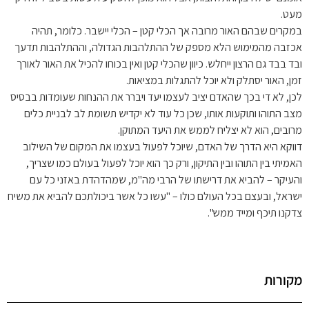
מעט.
במקרים שבהם האור מרובה אך הכלי קטן – הכלי יישבר. כלומר, תהיה
אכזבה מהמימוש הלא מספק של ההתלהבות הגדולה, וההתלהבות תדעך
ובד בבד גם הרצון ייחלש. כיוון שהכלי קטן ואין בכוחו להכיל את האור לאורך
זמן, האור יסתלק ולא יוכל להתגלות במציאות.
לכן, לא די בכך שהאדם יציב לעצמו יעד ויברר את ההנחות שעומדות בבסיס
מצב התוהו ותוקעות אותו, שכן כל עוד לא יקדיש תשומת לב לבניית כלים
מרובים, הוא לא יצליח לממש את היעד המתוקן.
דווקא היא הדרך של האדם, שיוכל לפעול בעצמו את המקום של השילוב
האמיתי בין התוהו ובין התיקון, ורק כך הוא יוכל לפעול בעולם כמו שצריך,
והעיקר – להביא את דרישתו של הרבי מה"מ, שמהדהדת באזני כל עם
ישראל, ובעצם בכל העולם כולו – "עשו כל אשר ביכולתכם להביא את משיח
צדקנו תיכף ומייד ממש".
מקורות