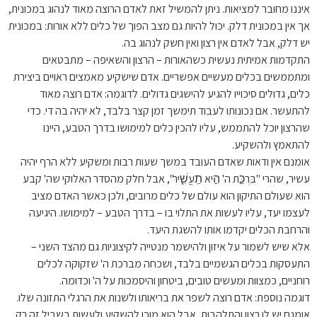
איננו מחובר למציאות. ניתן להמשיל זאת לאדם הרוצה מאוד לנהוג במכונית,
אך אין במכונית דלק. יכול להיות גם מצב הפוך של כלים ללא אורות: במכונית
יש דלק, אבל לאדם אין רצון ואין חשק לנהוג בה.
התקדמות אמיתית נעשית כשהאורות – הרצון והשאיפה – מתבטאים
ומתממשים בכלים מעשיים אפשריים. אדם שישקיע מאמצים ראויים ביצירת
כלים, גדולים סיכוייו להגיע להישגים גדולים. לדוגמה: אדם רוצה מאוד
להתעשר. אם נכונותו לעבוד תימשך זמן קצר בלבד, לא יהיה בה די. כדי
שהרצון יוכל להתממש, עליו להכין כלים למימושו בדרך הטבע, היינו
להתאמץ ולהשקיע.
אומנם אין ודאות שאדם העובד במשך שעות רבות ומשקיע ללא הרף יהיה
עשיר, שהרי "בִּרְכַּ֣ת ה' הִ֣יא תַֽעֲשִׁ֑יר", אבל חלק מהסדר האלוקי שה' קבע
הוא שעולם התיקון הוא עולם של כלים מרובים, ולכן כאשר האדם מציב
לעצמו יעד, עליו לעשות את התלוי בו – בדרך הטבע – למימושו. היגיעה
והרחבת הכלים יקדמו אותו להשגת היעד.
אלא שיש לשמור על איזון ולהישמר מנטייה לקיצוניות גם מהצד השני –
התעסקות בכלים הגשמיים בלבד, ושכחה מברכת ה' שזקוקה לכלים
רוחניים, כמצוות ומעשים טובים, ביטחון והיסמכות על ה' וכדומה.
דוגמה נוספת: אדם רוצה לשפר את בריאותו ולשנות את הרגלי התזונה שלו.
אומנם יש לו רצון והתלהבות, אבל הוא מוכן להשקיע ולעשות בשביל זה רק