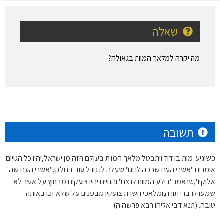
שאלה
מה יקרה למלאך המוות בגאולה?
תשובה
כשיגיע ימות בן דוד ויתבטל מלאך המוות בעולם הזה מן ישראל,יהיו כל הגויים
אומרים:"אשרי העם שככה לו וגו".שעלה לו גורל טוב בחלקו,"אשרי העם שה'
אלוקיו",שנאמר"בילע המוות לנצח".והגויים יהיו צועקים מבחוץ על אשר לא
שמעו לדברי תורה,ומלאכי השרת צועקין מבפנים על שלא זכו באותה
טובה. (תנא דבי אליהו רבא פרשה ה)