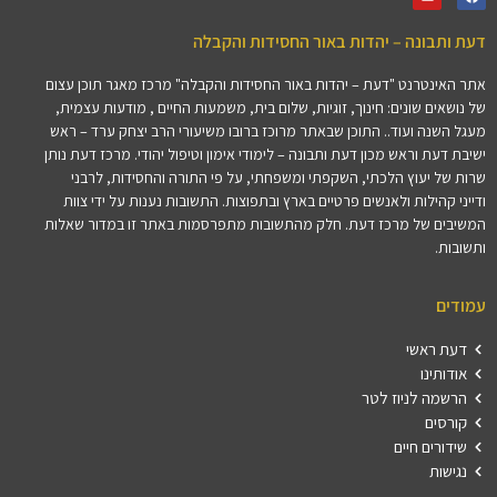
דעת ותבונה – יהדות באור החסידות והקבלה
אתר האינטרנט "דעת – יהדות באור החסידות והקבלה" מרכז מאגר תוכן עצום
של נושאים שונים: חינוך, זוגיות, שלום בית, משמעות החיים , מודעות עצמית,
מעגל השנה ועוד.. התוכן שבאתר מרוכז ברובו משיעורי הרב יצחק ערד – ראש
ישיבת דעת וראש מכון דעת ותבונה – לימודי אימון וטיפול יהודי. מרכז דעת נותן
שרות של יעוץ הלכתי, השקפתי ומשפחתי, על פי התורה והחסידות, לרבני
ודייני קהילות ולאנשים פרטיים בארץ ובתפוצות. התשובות נענות על ידי צוות
המשיבים של מרכז דעת. חלק מהתשובות מתפרסמות באתר זו במדור שאלות
ותשובות.
עמודים
דעת ראשי
אודותינו
הרשמה לניוז לטר
קורסים
שידורים חיים
נגישות