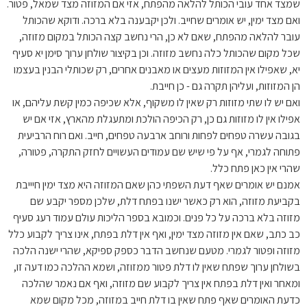
שמצד אחד עובי הכותל להלאה מהפתח, אזי אם המזוזה מצד שמאל, פטור.
ואם מצד ימין, יש אומרים שחייב. ולכן יקבענה בלא ברכה. ודוקא שהכותל
עובר להלאה מהפתח, שאם לא כן, הרי נחשב קצה הכותל במקום מזוזה,
שכל מקום שהכותל כלה נחשב מזוזה. וכן בקיצור שולחן ערוך סימן יא סעיף
יא, שאפילו אין המזוזות מעצים או מאבנים אחרים, רק שכותלי הבנין בעצמו
הן המזוזות, ועליהן תקרה גם - כן חייבת.
ואם יש לו שתי מזוזות רק שאין לו משקוף, אלא שכיפה כמין קשת עליהם, או
אפילו אין לו מזוזות גם כן, רק הכיפה הולכת ומתעגלת מהארץ, אזי אם יש
בגובה עשרה טפחים לפחות ורוחב ארבעה טפחים, חייב. ואם רוח הרביעית
פתוחה לגמרי, אף על פי שיש שם עמודים העשויים לחזק התקרה, פטורה,
שהרי אין כאן פתח כלל.
אמנם יש אומרים שאף דעת השפתי כהן שאם המזוזה היא מצד ימין חיייבת
בקביעת מזוזה, הוא רק כאשר ישנו בפתח דלת, שלכן מספר יקבע שם
מזוזה בלא ברכה על כל פנים. וכמובא בספר הליכות עולם עמוד רעג סעיף
כב כתב, שאם אין מזוזה מצד ימין, ואף אין דלת בפתח, אינו צריך לקבוע כלל
מזוזה ופטור לגמרי. מטעם שנחשב הדבר כספק ספיקא, שהרי ישנה הלכה
בשולחן ערוך שפתח שאין לו דלת פטור ממזוזה, ושמא ההלכה כמו דעה זו,
ומאחר ואין דלת בפתח אין צריך לקבוע שם מזוזה, ואף אם נאמר שהלכה
כדעת האומרים שאף פתח שאין בו דלת חייב במזוזה, מכל מקום שמא