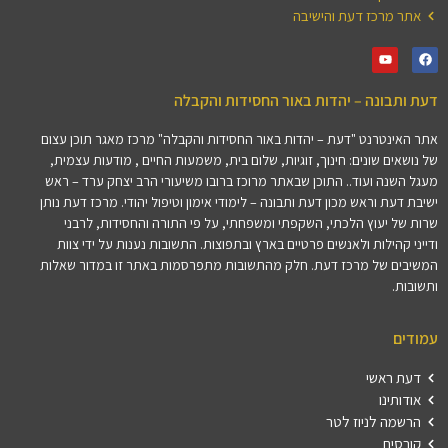
אתר מרכז דעת והישיבה
דעת ותבונה – יהדות באור החסידות והקבלה
אתר האינטרנט "דעת – יהדות באור החסידות והקבלה" מרכז מאגר תוכן עצום
של נושאים שונים: חינוך, זוגיות, שלום בית, משמעות החיים , מודעות עצמית,
מעגל השנה ועוד.. התוכן שבאתר מרוכז ברובו משיעורי הרב יצחק ערד – ראש
ישיבת דעת וראש מכון דעת ותבונה – לימודי אימון וטיפול יהודי. מרכז דעת נותן
שרות של יעוץ הלכתי, השקפתי ומשפחתי, על פי התורה והחסידות, לרבני
ודייני קהילות ולאנשים פרטיים בארץ ובתפוצות. התשובות נענות על ידי צוות
המשיבים של מרכז דעת. חלק מהתשובות מתפרסמות באתר זו במדור שאלות
ותשובות.
עמודים
דעת ראשי
אודותינו
הרשמה לניוז לטר
קורסים