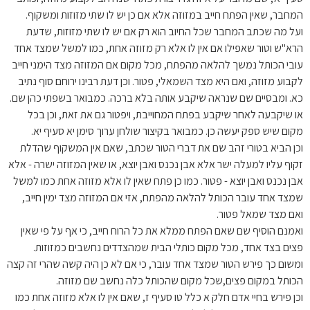
המחבר, שאין הפתח חייב במזוזה אלא אם כן יש לו שתי מזוזות ומשקוף.
ועל מה שכתב המחבר שכל החיוב הוא רק אם יש לו שתי מזוזות, שדעת
הרא"ש וטור שאפילו אם אין לו אלא רק מזוזה אחת, כמו למשל שמצד אחד
עובי הכותל נמשך להלאה מהפתח, מכל מקום אם המזוזה מצד הימני חייב
לקבוע מזוזה, ואם היא מצד השמאלי, פטור. וכן דעת רבינו ירוחם סוף נתיב
כא. ומבסיים שם שנראה שיקבע אותה בלא ברכה. כמבואר בשפתי כהן שם.
או שיקבעה לאחר שיקבע בפתח המחוייבת, ויפטור גם את זאת, וכן בכל
מקום שיש ספק יעשה כן. כמבואר בקיצור שולחן ערוך סימן יא סעיף יא.
וכן הביא בטורי זהב שם את דברי הטור שכתב, שאם אין המשקוף שהדלת
זקוף עליו למעלה ישר אלא אבן נכנס ואבן יוצא, או שאין המזוזה ישרה - אלא
אבן נכנס ואבן יוצא - פטור. כמו כן פתח שאין לו אלא מזוזה אחת כמו למשל
שמצד אחד עובר הכותל להלאה מהפתח, אזי אם המזוזה מצד ימין חייב,
ואם מצד שמאל פטור.
ואמנם הוסיף שם שאם הפתח ממלא את כל הרוח חייב, כי אף על פי שאין
פצים בצד אחד, מכל מקום כותלי הבית שמהצדדים נחשבים כמזוזות.
ומשום כך פירש הטור שמצד אחד עובר, כי אם לא כן היה קשה שהרי זה קצה
הכותל במקום פצים,שכל מקום שהכותל כלה נחשב שם מזוזה.
וכן פירש בחיי אדם חלק א כלל טו סעיף ז, שאם אין לו אלא מזוזה אחת כמו