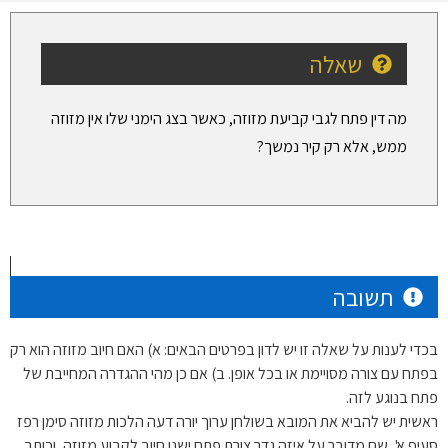
שאלה
מה דין פתח לגבי קביעת מזוזה, כאשר בצג הימני שלו אין מזוזה
ממש, אלא רק קיר נמשך?
תשובה
בכדי לענות על שאלה זו יש לדון בפרטים הבאים: א) האם חיוב מזוזה הוא רק
בפתח עם צורה מסויימת או בכל אופן. ב) אם כן מהי ההגדרה המחייבת של
פתח בנוגע לזה.
ראשית יש להביא את המובא בשולחן ערוך יורה דעה הלכות מזוזה סימן רפז
סעיף א', שם מדובר על איזה גדר צורת פתח ישנו חיוב לקבוע מזוזה, וכותב