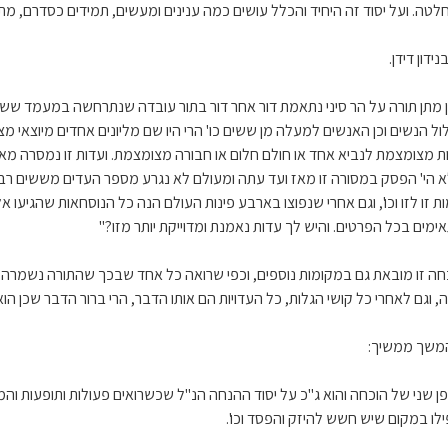
חלטה. ועל יסוד זה היחיד והכלל עושים כמה ענינים ומעשים, תמידים כסדרם, מ
בנידון דידן.
ן מתן תורה על הר סיני נתאמת דור אחר דור בתור עובדה שנתרחשה במעמד ששי
ל הנשים וכן האנשים למעלה מן ששים כו' הרי היו שם מליונים אחדים מיוצאי מצרים
ת מצומצמת לנביא אחד או חולם חלום או חבורה מצומצמת. ועדות זו נמסרה מאב
 הי' הפסק במסורה זו מאז ועד עתה ומעולם לא נגרע מספר העדים מששים רבוא 
ות זו לזו וכו', וגם אחרי שנפוצו בארבע פינות העולם הנה כל הנוסחאות שהגיעו א
ימים בכל הפרטים. והיש לך עדות נאמנת ומדוייקת יותר מזו?"
חה זו מובאת גם במקומות נוספים, וכפי שרואה כל אחד שבכך שהתורה נשמרה 
, וגם לאחרי כל קושי הגלות, כל העדויות הם אותו הדבר, הרי ברור הדבר שכן הוא
משך ממשיך:
פן שני של הוכחה והוא ג"כ על יסוד ההנחה הנ"ל שכשרואים פעולות ותופעות וה
ילו במקום שיש חשש להיזק והפסד וכו'.