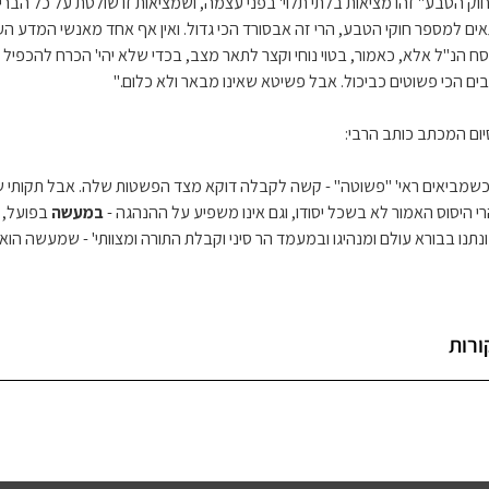
וק הטבע" זהו מציאות בלתי תלוי' בפני עצמה, ושמציאות זו שולטת על כל הבריא
ים למספר חוקי הטבע, הרי זה אבסורד הכי גדול. ואין אף אחד מאנשי המדע הע
סח הנ"ל אלא, כאמור, בטוי נוחי וקצר לתאר מצב, בכדי שלא יהי' הכרח להכפיל 
ים הכי פשוטים כביכול. אבל פשיטא שאינו מבאר ולא כלום."
יום המכתב כותב הרבי:
שמביאים ראי' "פשוטה" - קשה לקבלה דוקא מצד הפשטות שלה. אבל תקותי שאי
י היסוס האמור לא בשכל יסודו, וגם אינו משפיע על ההנהגה -
במעשה
בפועל, ו
נתנו בבורא עולם ומנהיגו ובמעמד הר סיני וקבלת התורה ומצוותי' - שמעשה הוא 
ורות