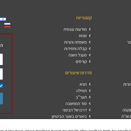
קטגוריות
מודעות עצמית
זוגיות
טר
משפחה והורות
הר
קבלה וחסידות
מעגל השנה
קורסים
סדרות שיעורים
ורות
תניא
תפילה
תער"ב
סוד המחשבה
שקפה
דרכו של הבינוני
שו"ת
ביאורים בשער הביטחון
פרשת השבוע
חברים 