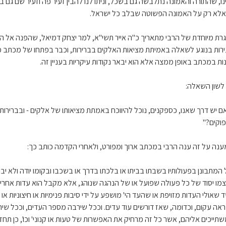
ינו, שהתורה והאמונה נתלבשה גם בשכל, וניתו לנו להבין זעיר פה וזעיר שם גם ב
אלא רק על האמונה הפשוטה שבלב כל ישראל.
רת מיוחדת של הרבי מתאריך כ"ה אייר תשי"א, למר יצחק דמיאל, שהפנה אל ה
ירות בנוגע לשאלה באמיתת מציאות האלקים בברירות, וכבר בפתחו של מכתב 
ות במכתב באופן ממצה אלא הוא יבאר נקודות עיקריות בעניין זה.
 לשון השאלה:
ם יש דרך שאנו, כספקנים, נוכל להיווכח באמתת מציאותו של אלקים - ובברירות
וקים?"
ענה על זה ענה הרבי במכתב ארוך ומפורט, ולאחרי הקדמה כותב כך:
 המתבונן בפעולותיו בשבתו בביתו או בלכתו בדרך או בשכבו ובקומו יודה ולא יב
מו יסוד של כל פעולה שפועל או של הנהגה שנוהג, אלא מקבל הוא עדות אחרים
 שאולי העדות מזויפת או שהעד הי' מושפע על ידי סיבות פנימיות או חיצוניות או
אה עקום, וכדומה, שאז דורשים עוד עדים. וככל שירבה מספר העדים, וככל שיה
תייכים אליהם, אשר כל זה מרחיק את האפשרות של טעות או קנוני' וכו', כן תח