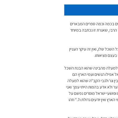
ורים בכמה וכמה ספרים המבארים
הרבי, שאגרת זו נכתבה במיוחד
השכל שלו, ואין זה עיקר העניין
בעצם מציאותו.
א למעלה מהבינה שהוא הבנת השכל
ל אפילו הנשים ועמי הארץ הם
ין וגו' ולגבי הקב"ה שהוא למעלה
ר ולא אדע בהמות הייתי עמך ואני
 ופושעי ישראל מוסרים נפשם על
רץ ואין יודעים גדולת ה'.." וזהו