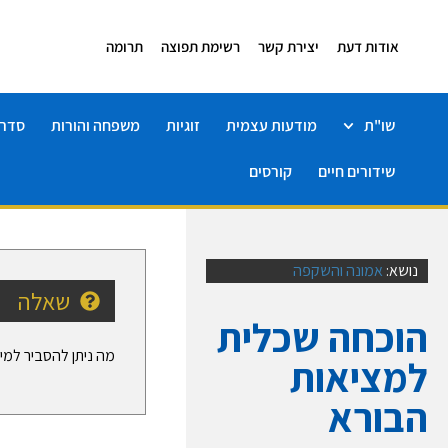
אודות דעת
יצירת קשר
רשימת תפוצה
תרומה
שו"ת
מודעות עצמית
זוגיות
משפחה והורות
סדרו
שידורים חיים
קורסים
נושא:
אמונה והשקפה
שאלה
הוכחה שכלית
מה ניתן להסביר למי
למציאות
הבורא