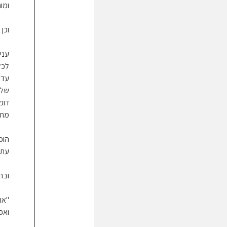
ומו
וכן 
עני
לכלו
עדו
שלא
דומ
מתא
הוכ
עתה
ובה
"או
ואפ