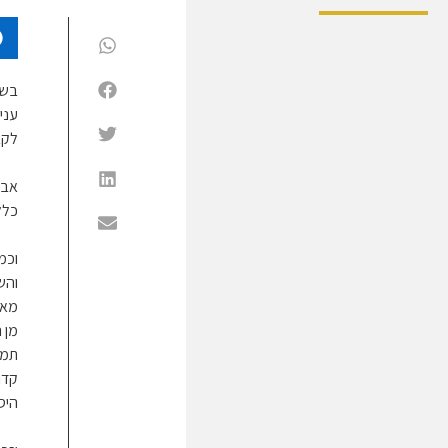
בשא
עני
לקב
אבל
כלל
וכמ
והש
מאמ
מן 
תמי
קדוש
היס