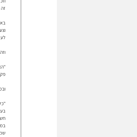
וזכ
זה 
באג
וצע
לענ
וזה
"הא
פקפ
ובמ
"כל
בעצ
חשד
במר
שמש