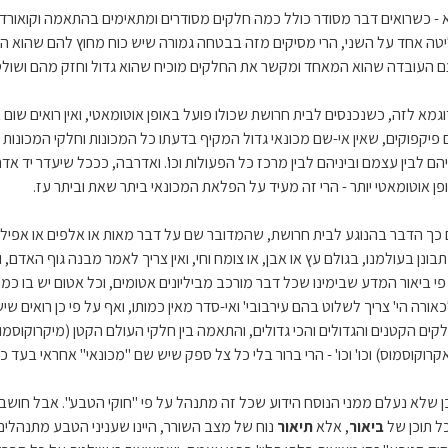
א - כשרואים דבר מסודר כולל כמה חלקים מסודרים ומתאימים בהתאמה וקואורדינ
טה אחד על השני, הרי מסיקים מזה בבטחה גמורה שיש כוח מחוץ להם שהוא 
ם העובדה שהוא המאחד ומקשר את החלקים מוכיח שהוא גדול וחזק מהם ושולט
וגמא לזה, כשנכנסים לבית חרושת שכולו פועל באופן אוטומאטי, ואין רואים שום
 פיקפוקים, שאין אי-שם מכונאי גדול המקיף בדעתו כל המכונות וחלקי המכונות
יהם לבין עצמם וביניהם לבין מרכז כל הפעולות וכו'. ואדרבה, כככל שיעדר יד א
פן אוטומאטי יותר - הרי זה מעיד על הפלאת המכונאי ביתר שאת וביתר עז.
 כך הדבר בהנוגע לבית חרושת, שהמדובר שם על דבר מאות או אלפים או אפיל
בונן בעולמנו, בגולם עץ או אבן, או צומח וחי, ואין צריך לאמר מבנה גוף האדם,
פי ביאור המדע שבימינו שכל דבר מורכב מביליונים אטומים, וכל אטום יש בו כמה
אורה הי' צריך לשלוט בהם עירבובי' ואי-סדר מאין כמותו, ואף על פי כן רואים 
קים הקטנים והגדולים והכי גדולים, והתאמה בין חלקי העולם הקטן (מיקרוקוסמו
קרוקוסמוס) וכו' וכו' - הרי ברור בלי כל צל ספק שיש שם "מכונאי" אחראי בעד כל
ן שלא נעלם ממני הנוסח הידוע שכל זה מתנהל על פי "חוקי הטבע". אבל חושבני
כל תוכן של
ביאור
, אלא
תיאור
נוח של מצב השורר, היינו שעניני הטבע מתנהלים