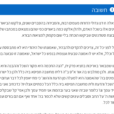
תשובה
לה זו דנו גדולי הדורות פעמים רבות, והסבירוה בהסברים שונים, ונלקטו הביא
ינים אלו בשכל האדם, ולהלן אלקט כמה ביאורים כפי שהם נמצאים במכתבו של 
וצת סטודנטים שביקשו הוכחה בלי שום פקפוק למציאות הבורא.
 לפני כל זה, צריכים להקדים ולהבהיר, שאמונתו של היהודי היא לא מתבססת על 
 וכלל, אלא יש לו אמונה טבעית ועצמית בנפש כל ישראל, שאמונה זו טבועה בו 
ו שמבואר באריכות בתניא פרק יח, "הנה החכמה היא מקור השכל וההבנה והי
גתו.. ולכן מתלבש בה אור א"ס ב"ה דלית מחשבה תפיסא ביה כלל ולכן כל ישרא
ינים בה' שהאמונה היא למעלה מן הדעת וההשג' כי פתי יאמין לכל דבר וערום יב
השכל והדעת ולית מחשבה תפיסא ביה כלל הכל כפתיים אצלו ית' כדכתיב ואני בע
ד עמך וגו' כלומר שבזה שאני בער ובהמות אני תמיד עמך ולכן אפי' קל שבקלים
ת ה' על הרוב וסובלים עינוים קשים שלא לכפור בה' אחד ואף אם הם בורים ועמי הא
וד לכל.