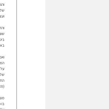
והו
שלי
ועצ
והד
שום
בינ
באו
ואם
המת
על 
שלכ
החל
(מא
מוב
בו 