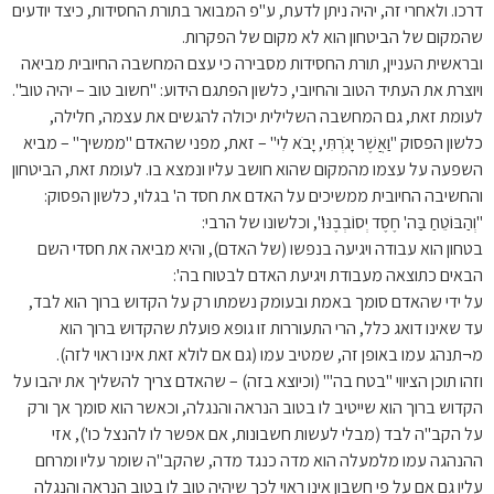
דרכו. ולאחרי זה, יהיה ניתן לדעת, ע"פ המבואר בתורת החסידות, כיצד יודעים
שהמקום של הביטחון הוא לא מקום של הפקרות.
ובראשית העניין, תורת החסידות מסבירה כי עצם המחשבה החיובית מביאה
ויוצרת את העתיד הטוב והחיובי, כלשון הפתגם הידוע: "חשוב טוב – יהיה טוב".
לעומת זאת, גם המחשבה השלילית יכולה להגשים את עצמה, חלילה,
כלשון הפסוק "וַאֲשֶׁר יָגֹרְתִּי, יָבֹא לִי" – זאת, מפני שהאדם "ממשיך" – מביא
השפעה על עצמו מהמקום שהוא חושב עליו ונמצא בו. לעומת זאת, הביטחון
והחשיבה החיובית ממשיכים על האדם את חסד ה' בגלוי, כלשון הפסוק:
"וְהַבּוֹטֵחַ בַּה' חֶסֶד יְסוֹבְבֶנּוּ", וכלשונו של הרבי:
בטחון הוא עבודה ויגיעה בנפשו (של האדם), והיא מביאה את חסדי השם
הבאים כתוצאה מעבודת ויגיעת האדם לבטוח בה':
על ידי שהאדם סומך באמת ובעומק נשמתו רק על הקדוש ברוך הוא לבד,
עד שאינו דואג כלל, הרי התעוררות זו גופא פועלת שהקדוש ברוך הוא
מ¬תנהג עמו באופן זה, שמטיב עמו (גם אם לולא זאת אינו ראוי לזה).
וזהו תוכן הציווי "בטח בה'" (וכיוצא בזה) – שהאדם צריך להשליך את יהבו על
הקדוש ברוך הוא שייטיב לו בטוב הנראה והנגלה, וכאשר הוא סומך אך ורק
על הקב"ה לבד (מבלי לעשות חשבונות, אם אפשר לו להנצל כו'), אזי
ההנהגה עמו מלמעלה הוא מדה כנגד מדה, שהקב"ה שומר עליו ומרחם
עליו גם אם על פי חשבון אינו ראוי לכך שיהיה טוב לו בטוב הנראה והנגלה