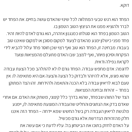
דוקא.
הפחד הוא רגש טבעי המתלווה לכל שינוי שהאדם עושה בחיים. את הפחד יש
לברר ולהוציא ממנו את הניצוץ הטוב הטמון בו.
הטוב הטמון בפחד הוא סגולתו כמנגנון אזהרה, הוא גורם לאדם להיות זהיר.
פחד מפני כישלון ימנע מהאדם לצעוד למקום מסוכן או למקום שאיננו טוב
בעבורו. מבחינה זו, הפחד הוא טוב ואף רצוי שכן חוסר פחד עלול להביא לידי
הפקרות וסיכון מיותר, ואף למצב שבו האדם מתעלם מהמציאות וצועד
לקראת נפילה ודאית.
לדוגמה: אדם מחפש עבודה. הפחד גורם לו לא להתלהב מכל הצעת עבודה
שהוא פוגש, אלא להיזהר ולבדוק כל הצעה והצעה אם היא מתאימה לו. אין
טעם לבוא לריאיון עבודה בלא הכנה והתאמה ולהידחות. זהו הצד המתוקן
בפחד – זהירות ובחינת המציאות.
הצד של התוהו שבפחד, שהוא בדרך כלל קיצוני, משתק את האדם. אם אחרי
שאדם בדק את הנתונים והחליט שהעבודה המוצעת מתאימה לו, יימנע
מלגשת לריאיון העבודה רק בשל החשש שמא יידחה – הפחד הזה איננו
חלק מהזהירות הנדרשת אלא גורם מכשיל.
על האדם לחזק בתוכו את הביטחון בה'. עליו לדעת כי אם עשה את