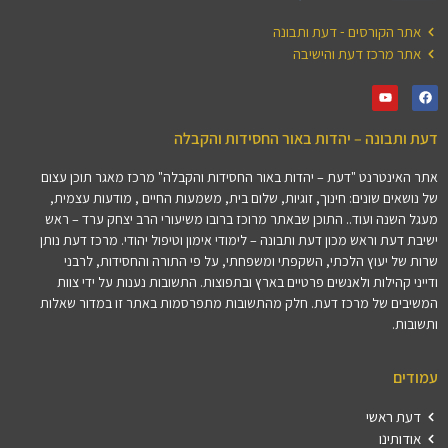
אתר הקורסים - דעת ותבונה
אתר מרכז דעת והישיבה
דעת ותבונה – יהדות באור החסידות והקבלה
אתר האינטרנט "דעת – יהדות באור החסידות והקבלה" מרכז מאגר תוכן עצום
של נושאים שונים: חינוך, זוגיות, שלום בית, משמעות החיים , מודעות עצמית,
מעגל השנה ועוד.. התוכן שבאתר מרוכז ברובו משיעורי הרב יצחק ערד – ראש
ישיבת דעת וראש מכון דעת ותבונה – לימודי אימון וטיפול יהודי. מרכז דעת נותן
שרות של יעוץ הלכתי, השקפתי ומשפחתי, על פי התורה והחסידות, לרבני
ודייני קהילות ולאנשים פרטיים בארץ ובתפוצות. התשובות נענות על ידי צוות
המשיבים של מרכז דעת. חלק מהתשובות מתפרסמות באתר זו במדור שאלות
ותשובות.
עמודים
דעת ראשי
אודותינו