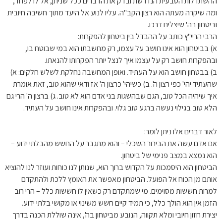
ההשתדלות הטבעית הנדרשת ובדק את הדברים ככל שניתן, אל לו לפחד,
ומה שיקרה מעתה הוא רצון הקב"ה. עליו לנוע אל היעד מתוך חשיבה חיובית
וביטחון בה' שיצליח דרכו.
הרבי הריי"ץ כותב על ההבדל בין ביטחון להפקרות:
א) בביטחון הוא אינו חושב על עצמו, רק מחשבתו הוא במי שבוטח בו,
ובהפקרות חושב רק על עצמו איך לנצל יותר הפקרותו להנאתו.
ב) בבטחון חושב הוא על העתיד. ואופן המחשבה נחלקת לשלש חלקים: א)
שהעתיד יהי' כפי רצון ה'. ב) כשיהי' כרצון ה' אז ודאי שהוא טוב, זאת אומרת
איך שיהיה הכל טוב, הגם שבהשגות בני אדם הוא לא טוב. ג) ברצון ה' הרי גם
הלא טוב בגילוי נעשה ברגע טוב גלוי. ובהפקרות אינו חושב על העתיד.
לאור דברים אלו ניתן לומר:
אם אדם עשה את הבירור השכלי – והוא מתגבר על החשש מהבלתי ידוע –
הוא נמצא במצב פנימי של ביטחון.
הביטחון הוא היסמכות על הקדוש ברוך הוא, שנותן לנו כוחות ועוזר לנו להוציא
אותם מן הכוח אל הפועל. הביטחון מאפשר את האומץ ללכת ולהתקדם
למרות חששות מסוימים. מי שמתקדם רק כשאין לו חששות כלל – הרי רוב
הזמן אין הוא הולך כלל, כי תמיד קיים חשש משינוי או מקושי בלתי ידוע.
יצירת חזון חיובי ומלא תקווה, הנובע מביטחון בה', אינה שוללת הכנה בדרך