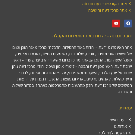
אתר הקורסים - דעת ותבונה
אתר מרכז דעת והישיבה
דעת ותבונה – יהדות באור החסידות והקבלה
אתר האינטרנט "דעת – יהדות באור החסידות והקבלה" מרכז מאגר תוכן עצום
של נושאים שונים: חינוך, זוגיות, שלום בית, משמעות החיים , מודעות עצמית,
מעגל השנה ועוד.. התוכן שבאתר מרוכז ברובו משיעורי הרב יצחק ערד – ראש
ישיבת דעת וראש מכון דעת ותבונה – לימודי אימון וטיפול יהודי. מרכז דעת נותן
שרות של יעוץ הלכתי, השקפתי ומשפחתי, על פי התורה והחסידות, לרבני
ודייני קהילות ולאנשים פרטיים בארץ ובתפוצות. התשובות נענות על ידי צוות
המשיבים של מרכז דעת. חלק מהתשובות מתפרסמות באתר זו במדור שאלות
ותשובות.
עמודים
דעת ראשי
אודותינו
הרשמה לניוז לטר