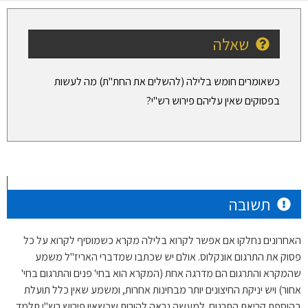
שאלה
כשאומרים חומש בלילה (להשלים את החת"ת) מה לעשות
בפסוקים שאין עליהם פירוש רש"י?
תשובה
האחרונים נחלקו אם אפשר לקרוא בלילה מקרא כשמוסיף לקרוא על כל
פסוק את התרגום אונקלוס. אולם יש שכתבו שמדברי האריז"ל משמע
שהמקרא והתרגום הם מדרגה אחת (המקרא הוא בחי' פנים והתרגום בחי'
אחור) ויש יניקת החיצונים יותר מבחינות אחרות, ומשמע שאין כלל תועלת
בהוספת קריאת התרגום. למעשה נראה להורות שכשאין פירוש רש"י תלמד