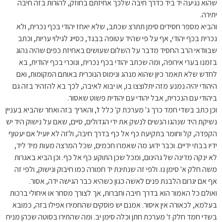
שהוא נגיעה יד ביד כדרך חיבה שלכך אחיזתם בחוזק, להורות בזה חיבה
יתירה.
והביא מספר חסידים סימן תתרצ שכתב, שלא יאחז יהודי בכף נכרית, ולא
נכרית בכף יהודי, אף על פי שהיד עטופה בבגד, כסייג לגילוי עריות, וכתב
שבוודאי הרב החסיד מדבר על השלום שעושים באחיזת כפים שהיה נהוג
בזמנו בערי אירופה, ומה שכתב יהודי בכף נכרית, ונוכרי בכף יהודית, בא
לחדש שלא תאמר כיון שהוא מנהג ונימוס הנוכרית באותם המקומות, ואם
היהודי יהיה נמנע מזה יתלוצצו בו, או יבוא לאיבה, לכך בא להזהיר בזה גם
ביהודי עם הנכרית, אבל יהודי עם יהודית פשוט שאסור.
וכן כתב בשדי חמד כרך ג' מערכת ק' כלל ז', והאריך בזה ואחר שהביא בעניין
נשיקת היד שנהגו הנשים לנשק את ידי הגדולים, סיים, שאם על נישוק היד יש
הקפדה, קל וחומר בתקיעת כף אל כף בדרך חיבה, ולזה לא יועיל אם יעטוף
ידיו בבתי ידיים. וכבר ידוע מה שאמרו חכמים, שכל המרצה מעות מיד ליד,
לא ינקה מדינה של גהינום, ומכל שכן התוקע כף אל כף. וכן הביא באגרות
משה חלק א' סימן נו. ולפי זה שנתינת יד חמורה כמו חיבוק ונישוק, ולפי זה
אף אם יגרום הלבנת פנים לאשה כגון כשהיא כבר הגישה ידה, אסור.
ואולם כל האמור הוא בדרך חיבה וחברות, אך לצורך מסחר או איחולי ברכות
בעלמא, לכאורה אין איסור. אמנם יש פוסקים שהחמירו אפילו בזה, כמובא
בשדי חמד חלק ז' מערכת חתן וכלה סימן יב. ומה שהתירו בסוטה שכהן מניח