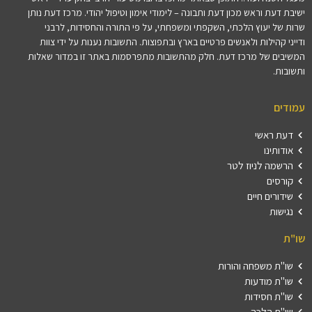
ישיבת דעת וראש מכון דעת ותבונה – לימודי אימון וטיפול יהודי. מרכז דעת נותן
שרות של יעוץ הלכתי, השקפתי ומשפחתי, על פי התורה והחסידות, לרבני
ודייני קהילות ולאנשים פרטיים בארץ ובתפוצות. התשובות נענות על ידי צוות
המשיבים של מרכז דעת. חלק מהתשובות מתפרסמות באתר זו במדור שאלות
ותשובות.
עמודים
דעת ראשי
אודותינו
הרשמה לניוז לטר
קורסים
שידורים חיים
נגישות
שו"ת
שו"ת משפחה והורות
שו"ת מודעות
שו"ת חסידות
שו"ת הלכה