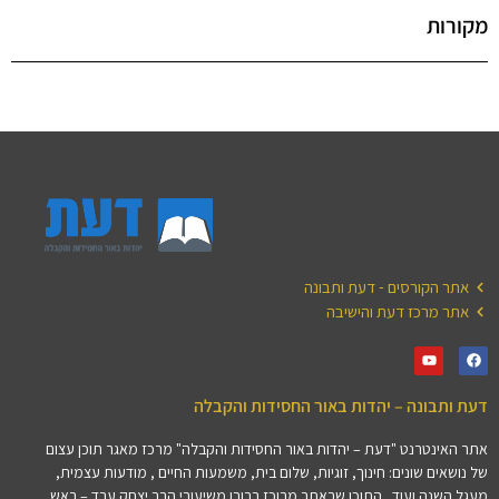
מקורות
אתר הקורסים - דעת ותבונה
אתר מרכז דעת והישיבה
דעת ותבונה – יהדות באור החסידות והקבלה
אתר האינטרנט "דעת – יהדות באור החסידות והקבלה" מרכז מאגר תוכן עצום
של נושאים שונים: חינוך, זוגיות, שלום בית, משמעות החיים , מודעות עצמית,
מעגל השנה ועוד.. התוכן שבאתר מרוכז ברובו משיעורי הרב יצחק ערד – ראש