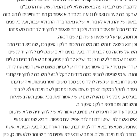
לרמב"ן שם לגבי נגיעה באשה שלא לשם הנאה, ששיטת הרמב"ם
שהקריבה לעריות ואפילו נגיעה בלבד הוא איסור מן התורה וחייבים לנהוג בזה
באופן של יהרג ולא לעבור, או שלא נאמר בזה יהרג ולא יעבור, ועל כל פנים
לדברי הכול יש איסור בדבר. ולכן ברור שאסור ללחוץ יד לקרובות משפחתו
וכדומה, אף על פי שאינו עושה כן לשם הנאה.
וכן הוא בשאלות ותשובות משנה הלכות חלק ו' סימן רכג, שהביא דברי הרב
השואל שראה כמה בני תורה ובעלי בתים יראים שמקילים ללחוץ יד לנשים
בטענה שמותר לעשות כן כדי שלא להלבין פניה, וכתב שאלו דברים בטלים
שהרי אין נתיר לאדם איסור אביזרייהו של עריות משום שאישה פושטת לו יד.
והנה יש מי שניסה להביא כמה צדדים להקל לבעל תשובה ללחוץ ידי קרובי
משפחתו באופן שקשה לו להימנע מכך משום חוסר נעימות, ואף שדעתו
נטתה להקל במקום הצורך משום שאינו מתכוון לשם חיבה אלא לכבוד
בעלמא, מכל מקום העלה שם שיש לאסור זאת בכל אופן, ראה בשאלות
ותשובות ושב ורפא חלק ג סימן ריב.
ובספר עוד יוסף חי פרשת שופטים, שאסור לאיש ללחוץ ידיה של אישה, וכן
איש ואשה לא יושיטו ידם זה לזה אפילו עם כפפות. והביא שמנהג אנשי
אירופה, שכאשר בא אורח לבית חברו, יאחז האורח בכף בעל הבית או אשתו
בחוזק לאות חיבת שלום. וכתב שוודאי ירא שמים צריך שיזהר מלעשות כן, כיון