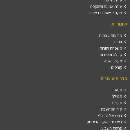
שו"ת אמונה והשקפה
מקבצי שאלות בשו"ת
קטגוריות
מודעות עצמית
זוגיות
משפחה והורות
קבלה וחסידות
מעגל השנה
קורסים
סדרות שיעורים
תניא
תפילה
תער"ב
סוד המחשבה
דרכו של הבינוני
ביאורים בשער הביטחון
פרשת השבוע