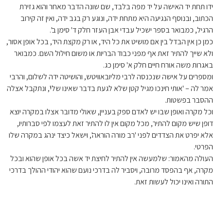
ידו תחת יד האישה על יד מפה בלבד, שם שונה הדבר מאחר והוא גזירת
הכתוב, ובנוסף הנגיעה היא מתחת ידה, ונוגע רק בגב ידה, ואין זה קירוב
הרגיל, כמבואר בספר ישכיל עבדי אבן העזר חלק ד' סימן ב'.
כמן כן אין הבדל בין אם מושיט את כל היד, או רק מקצת היד, בכל אופן אסור,
ולא שייך להתיר זאת אף מפני כבוד הבריות או משום חילול השם. כמבואר
באגרות משה אורח חיים חלק א' סימן כג.
ומספרים על אישה שנכנסה לרבי מליובאוויטש, והושיטה ידה לשלום, והרבי
אמר לה – 'אותי חינכו מגיל קטן שלא לגעת בדבר שאינו שלי', ונתקבל אצלה
ההסבר בפשטות.
וכל מקרה ואופן שבו יש לאדם ספק בעניין, שאולי מדובר אצלו במקרה יוצא
דופן שיש מקום להתיר, מכל מקום אין לו להתיר זאת לעצמו לפי סברותיו,
אלא יפרט את הצדדים לפני 'רב מורה הוראה', וישאל כיצד ינהג במקרה שלו
הפרטי.
העולה מהאמור: שלמעשה אין להתיר לחיצת יד אשה בכל אופן שהוא ובכל
מקרה, אף בהפסד מרובה, ויסביר לה בדרכי נועם שהוא יהודי ההולך בדרכי
התורה ואינו יכול לעשות זאת.