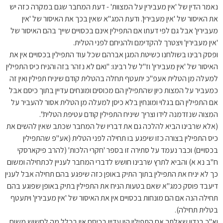
נאמר הדין של 'אין מעבירין על המצוות' - דעת המחבר שגם במקרה כזה יש
את האיסור של 'אין מעבירין'. ודעת המג"א שאין בכך את האיסור של 'אין
מעבירין' אבל גם לפי דעתו אם התפילין אינם בכסויים שייך בהם האיסור של
'אין מעבירין' ויצטרך להקדימם ולהניחם לפני הטלית.
ופסק רבינו בשולחנו כשיטת המגן אברהם שכל עוד התפילין בכסויים אין את
האיסור של 'אין מעבירין' וז"ל של רבינו: "ואם לא נזהר בזה והניח כיס התפילין
למעלה מן הטלית אעפ"כ יתעטף תחלה בהטלית קודם שיניח תפילין ואין זה
כמעביר על המצות כיון שהתפילין הם מכוסים ומונחים עדיין בתוך כיסם אבל
אם התפילין הם בגלוי ומונחין בלא כיסן למעלה מן הטלית אסור להעביר על
המצוה שנזדמנה לידו וצריך שיניח התפילין קודם עטיפת הטלית".
(אלא שרבינו הביא להלכה גם את דבריו של המחבר שכתב שאין להשים את
כיס התפילין בצורה כזו שיפגע בו תחילה לפני הטלית (אע"פ שהתפילין
בכסויים) וכבר נעמד על סתירה זו בספר 'חקרי הלכות' (להרב פיקארסקי
ח"ב נא א) והביא לתרץ שרבינו חושש לדברי המחבר לעניין לכתחילה ומשום
כך לא יניח את התפילין בתוך התיק באופן כזה שיפגע בהם תחילה אבל לענין
דיעבד פוסק כמג"א שאם בטעות הניח את התפילין בתיק באופן שפוגע בהם
תחילה הנה אם הם מונחות בכסויים אין את האיסור של 'אין מעבירין' ויתעטף
בטלית תחילה).
וא"כ בנדון שאלתך אם התפילין היו עדיין בכיסם אין בכלל מה לחשוש משום