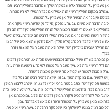
'אין מעבירין על המצוות' אלא שבמקרה שלך שמדובר בתפילין דרבינו תם
שנטלם במקום תפילין דרש"י הנה אפילו אם כבר התפילין לא היו מונחות
בכיסם אין בכך את הבעיה של 'אין מעבירין על המצוות'.
וסיבת הדבר הוא משום שבשו"ע נפסק (סי' לד א) שדעת רש"י עיקר וא"כ
בתפילין אלו יוצאים ידי חובת המצווה של הנחת תפילין ותפילין דר"ת הם רק
כהידור ורשות ומשום כך אם נטל בידו תפילין דרבינו תם יכול להעבירם וליטול
את של רש"י וכדברי הפמ"ג (א"א סק"ו): "ואם נזדמן שהוציא כיס של רבינו
תם תחילה יעבירם כי לדידן רש"י עיקר ולא הוה מעביר על המצוות ויזהר
בכך".
וכן גם כתב בשו"ת אשל אברהם (מבוטשאטש סכ"ה א): "ומתפילין דרבינו
תם ז"ל ודרש"י ע"ה לא שייך מעביר על מצוות לפי מ"ש השאגת אריה ע"ה
שרק ממצוה למצוה יש קפידא מה שאין כן ממצוה לרשות".
(ויש להעיר שגם במקרה הפוך שבזמן שרצה להניח רבינו תם נטל בידו
בטעות תפילין דרש"י כתב בספר 'ברכי יוסף' (לד ג): "מי שנהג ללבוש תפילין
דרבינו תם לבד.. ונזדמנו לו תפילין של רש"י לפי מה שהעליתי לעיל סימן כ"ה
אות ג' יכול להחזירם לכיס ולקחת תפילין דרבינו תם וללובשם כמנהגו ואין
בזה משום אין מעבירין על המצוות" וראה גם ב'אשל אברהם' שם.)
ולסיכום הנ"ל בנוגע לשאלתך כיון שנפסקה ההלכה כשיטת רש"י וא"כ את