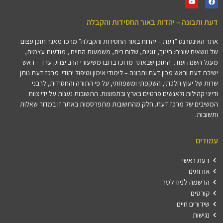
דעת ותבונה – יהדות באור החסידות והקבלה
אתר האינטרנט "דעת – יהדות באור החסידות והקבלה" מרכז מאגר תוכן עצום
של נושאים שונים: חינוך, זוגיות, שלום בית, משמעות החיים , מודעות עצמית,
מעגל השנה ועוד.. התוכן שבאתר מרוכז ברובו משיעורי הרב יצחק ערד – ראש
ישיבת דעת וראש מכון דעת ותבונה – לימודי אימון וטיפול יהודי. מרכז דעת נותן
שרות של יעוץ הלכתי, השקפתי ומשפחתי, על פי התורה והחסידות, לרבני
ודייני קהילות ולאנשים פרטיים בארץ ובתפוצות. התשובות נענות על ידי צוות
המשיבים של מרכז דעת. חלק מהתשובות מתפרסמות באתר זו במדור שאלות
ותשובות.
עמודים
דעת ראשי
אודותינו
הרשמה לניוז לטר
קורסים
שידורים חיים
נגישות