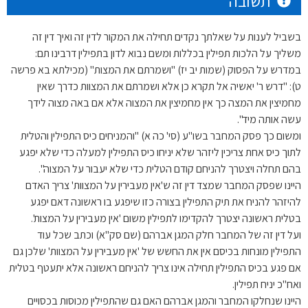
תשובה
בשביל לענות על שאלתך נקדים תחילה את המקור לדין זה ואיך דין זה
משליך על הלכות תפילין בכללות ומשם נבוא לדון בתפילין דרבינו תם:
במדרש על הפסוק (שמות יב יז) "ושמרתם את המצות" (מכילתא בא פרשה
ט): "דרש ר' יאשיה אל תקרא כן אלא ושמרתם את המצוות כדרך שאין
מחמיצין את המצה כך אין מחמיצין את המצוה אלא אם באה מצוה לידך
עשה אותה מיד".
ומשום כך פסק המחבר בשו"ע (סי' כה א) "והמניחים כיס התפילין והטלית
לתוך כיס אחת צריכין ליזהר שלא יניחו כיס התפילין למעלה כדי שלא יפגע
בהם תחלה ויצטרך להניחם קודם הטלית כדי שלא יעבור על המצוה".
היינו שפסק המחבר שמצד דין זה ש'אין מעבירין על המצוות' צריך האדם
להיזהר להניח את תיק התפילין בצורה כזו שיפגע בו ראשונה דאם יפגע
בטלית ראשונה יצטרך להקדימו לתפילין משום 'אין מעבירין על המצות'.
ועל דין זה של המחבר חלק המגן אברהם (שם סק"א) וכתב שכל עוד
התפילין מונחות בכיסם אין את החשש של 'אין מעבירין על המצוות' שלכן גם
אם פגע בכיס התפילין תחילה אינו צריך להניחם ראשונה אלא יתעטף בטלית
ואח"כ יניח תפילין.
היינו שנחלקו המחבר והמגן אברהם האם גם שהתפילין מכוסות בכסויים