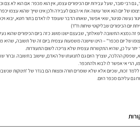
, גם רבי סובר, שעל עבירות יום הכיפורים עצמו, אין הוא מכפר: אם הוא לא צם וכו
צומו של יום הוא אשר עושה את אי הצום לעבירה ולכן אינו שייך שהוא עצמו יכפ
גור נעשה סניגור, שאי אפשר, שאותו הדבר שעומד לו לאדם בתור חטא, יבוא ויכפ
חת יום הכיפורים שבליקוטי שיחות ח"ד)
פ זה נמצא התשובה לשאלתך, שבעצם ישנו מושג כזה ביום הכיפורים שהוא נעל
צומו של יום מכפר" – היינו שישנה משמעות עצמית ביום זה של תשובה, שהיא 
ד יתר על כן, שהיא התקשרות עצמית שלא צריכה לשום התעוררות.
, שפסק ההלכה, שצריך היום גם לתנועתו של האדם, שישוב בתשובה. וברור שאם
ו, הרי אי אפשר לו לבוא ולהתכפר.
 ללמד זכות, שכיום אלא שלא שומרים תורה ומצוות הם בגדר של 'תינוקות שנשבו'
ח גם עליהם מכפר היום.
ורות