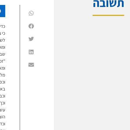
תשובה
כדי
כי 
לשו
ומו
שבכ
"זמ
ומא
מלמ
וכפ
באי
וכב
וכך
עשה
השב
וכד