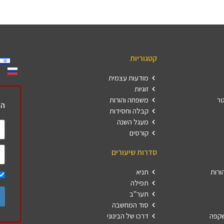
קטגוריות
מודעות עצמית
זוגיות
טר
משפחה והורות
הר
קבלה וחסידות
מעגל השנה
קורסים
סדרות שיעורים
ורות
תניא
תפילה
תער"ב
סוד המחשבה
שקפה
דרכו של הבינוני