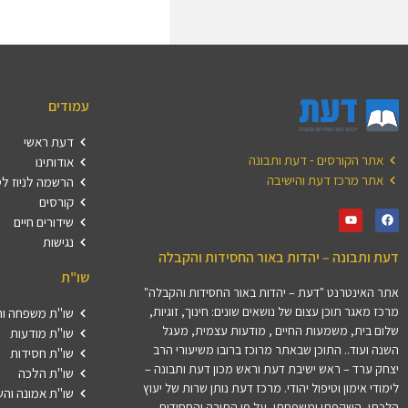
עמודים
דעת ראשי
אתר הקורסים - דעת ותבונה
אודותינו
אתר מרכז דעת והישיבה
הרשמה לניוז ל
קורסים
שידורים חיים
נגישות
דעת ותבונה – יהדות באור החסידות והקבלה
שו"ת
אתר האינטרנט "דעת – יהדות באור החסידות והקבלה"
מרכז מאגר תוכן עצום של נושאים שונים: חינוך, זוגיות,
שו"ת משפחה וה
שלום בית, משמעות החיים , מודעות עצמית, מעגל
שו"ת מודעות
השנה ועוד.. התוכן שבאתר מרוכז ברובו משיעורי הרב
שו"ת חסידות
יצחק ערד – ראש ישיבת דעת וראש מכון דעת ותבונה –
שו"ת הלכה
לימודי אימון וטיפול יהודי. מרכז דעת נותן שרות של יעוץ
שו"ת אמונה וה
הלכתי, השקפתי ומשפחתי, על פי התורה והחסידות,