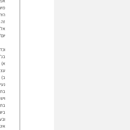
אפש
מיו
היה
זה 
אלא
יום
וכד
בנ"
א) 
עצמ
ב) 
נעי
בתש
ויש
בתנ
ביו
ובע
אינ