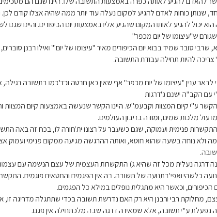
ר להאדם להגיע לאותה כפרה באמצעות התשובה שלו. היינו שגם הם מסכימים שבי
חד, שנותן כוחות לאדם להגיע למקום נעלה עוד יותר ממה שהיה אצלו קודם לכן. 
 הוא יכול להגיע לאותו המקום שהגיע אליו באמצעות יום הכיפורים. והיינו שגם לש
שגורם ש"עיצומו של יום מכפר"
, שרבי סובר שמיד בבוא יום הכיפורים מאיר "עיצומו של יום"' ואילו רבנן סוברים
" צריכה להיות תחילה עבודת התשובה.
י לבאר ענין "עיצומו של יום מכפר" אף שאין כאן חרטה וכד'כמו בתשובה רגילה,
י עם הקב"ה ישנם ג'דרגות
הקשר ע"י קיום המצוות וקבעמ"ש. היינו הקשר שנעשה באמצעות קיום המצוות
ו עול מלכות שמים, ומודה בריבון העולמים.
התקשרות פנימית ועמוקה, שגם כשעבר על רצונו ית'חורה לו, בכח זה באה התשוב
מה ולא נוחה בשעה שהוא חוטא, ואותה ההרגשה מגיעה ממקום פנימי ועמוק אצ
ובה.
נה דרגה נעלית מכל זה שהיא ג) התקשרות העצמית של עצם הנשמה עם עצמות
ועה כלשהי ואפי'בתנועה של תשובה. בה אין הפגמים והחטאים פוגמים. התקשרות
ם הכיפורים, וכאשר היא מתגלית נופלים במילא כל הפגמים.
צם, מחלוקת רבי ורבנן היא רק האם נדרשת תשובה בכדי שתתגלה מדריגה זו, 
ה נפעלת ע"י תשובה, אלא שמאירה דרגה שבה מלכתחילה אין פגם.