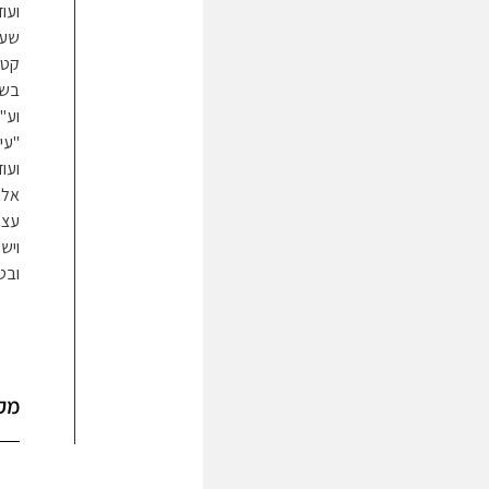
ועוד
שעי
קטי
בשי
וע"
"עי
ועו
אלא
עצמ
ויש
ובט
מק