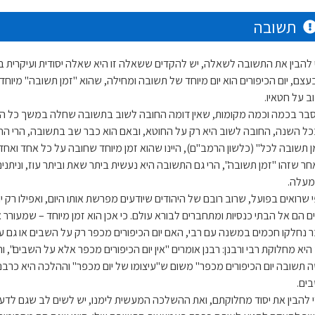
תשובה
 להבין את התשובה לשאלה, יש להקדים ששאלה זו היא שאלה יסודית ועיקרית בכ
בעצם, יום הכיפורים הוא יום מיוחד של תשובה ומחילה, שהוא "זמן תשובה" מיוח
ב על חטאיו.
סבר בכמה וכמה מקומות, שאין דומה החובה לשוב בתשובה שחלה במשך כל השנ
ל השנה, החובה לשוב היא רק על החוטא, ובאם הוא כבר שב בתשובה, הרי החובה 
ן תשובה לכל" (כלשון הרמב"ם), היינו שהוא זמן מיוחד שחובה על כל אחד ואח
חר שזהו "זמן תשובה", הרי גם התשובה היא נעשית ביתר שאת וביתר עוז, וניתנים
עלה.
י שרואים בפועל, שרוב רובם של היהודים שיודעים מפרשת אותו היום, ואפילו רק יוד
ם הם אל הבתי כנסיות ומתחברים לבורא עולם. כי אכן הוא זמן מיוחד – שמעורר
ר נחלקו חכמים במשנה עם רבי, האם יום הכיפורים מכפר רק על השבים או גם ע
 היא מחלוקת רבי ורבנן: רבנן אומרים "אין יום הכיפורים מכפר אלא על השבים", ו
 תשובה יום הכיפורים מכפר" משום ש"עיצומו של יום מכפר" וההלכה היא כרבנן
ים.
י להבין את יסוד מחלוקתם, ואת ההשלכה המעשית לימנו, יש לשים לב שגם לדעת ר