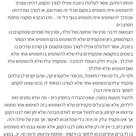
יפחתו דמיהם, אסור לטלטלו בשבת אפילו לצורך מקומו, דהיינו שצריך
להשתמש איזה תשמיש במקום שכלי זה מונח שם, או לצורך גופו דהיינו
שנמלך להשתמש איזה תשמיש בגוף כלי זה ... וזהו הנקרא מוקצה מחמת
חסרון כיס.
דוגמאות לדבר: סכין של שחיטה ושל מילה, וסכין של סופרים שמתקנים בו
הקולמוסים, כיון שמקפידים שלא להשתמש בהם תשמיש אחר המותר
בשבת, אסור לטלטלם אפילו לצורך גופם ומקומם. וכן קורנס שדכים בו
בשמים במקומות שמקפידים עליו שלא להשתמש בו תשמיש אחר שלא
יתלכלך.. וכן נייר חלק העומד לכתיבה ..שמקפיד עליו שלא להשתמש עליו
שום תשמיש שלא יתלכלך.
ולפי זה, כל מכשירי החשמל, מכשירי אלקטרוניקה, שהם יקרים לבעליהם
ומקפיד עליהם משימוש אחר שלא לצורכו המיוחד לו. (כמו שאינו לוקחם
לסמוך בהם איזה דבר).
ולהעיר מטעות נפוצה, שאין ההגדרה בחסרון כיס – מה שלא נותנים זאת
לילדים, אלא שהבעלים מקפידים שלא להשתמש בזה לשימוש אחר מחמת
עדינותו או יקרותו, וכמו למשל אם יש לאדם מברגה שלא יתן זאת לבנו הקטן
אך אינו מקפיד עליו, זה יהיה כלי שמלאכתו לאיסור. אך סכין של מילה יהיה
חסרון כיס, כי אין זה רק שלא נותנו לבנו הקטן, אלא שהוא עצמו לא משתמש
בו לדברים אחרים (כמו לחתוך בו ירקות) - מחמת עדינותו. (ראה שי, יב, בנוגע