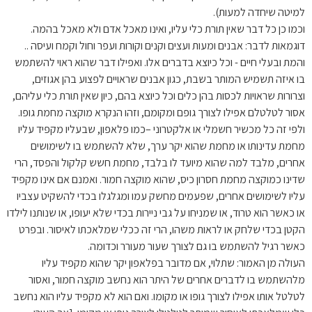
למיטה שיחדה למעות).
וכמו כן כל דבר שאין תורת כלי עליו, ואינו מאכל אדם ולא מאכל בהמה.
דוגמאות לדבר: אבנים ומעות ועצים וקנים וקורות ועפר וחול וקמח ועיסה ..
והמת ובעלי חיים - וכל כיוצא בדברים אלו. ואפילו דבר שהוא ראוי להשתמש
בו איזה תשמיש המותר בשבת, כגון אבנים שראויים לפצוע בהן אגוזים,
וצרורות שראויות לכסות בהן כלים וכל כיוצא בהם, כיון שאין תורת כלי עליהם,
אסור לטלטלם אפילו לצורך גופם ומקומם, וזהו הנקרא מוקצה מחמת גופו.
ולפי זה כל מכשיר חשמלי או אלקטרוני –כמו פלאפון, שבעליו מקפיד עליו
מחמת עדינותו או מחמת שהוא יקר ערך, שלא להשתמש בו לשימושים
אחרים, מלבד למה שהוא מיועד לו בלבד, מחמת חשש קלקול והפסד, הרי
שדינו כמוקצה מחמת חסרון כיס, שהוא מוקצה חמור. ואמנם אם אינו מקפיד
עליו לשימושים אחרים, שפעמים מחשק עמו ומגלגלו בכדי להשקיט עצביו
או כאשר הוא טרוד, או שמניחו על גבי ניירות בכדי שלא יעופו, או שנותנו לילדו
הקטן בכדי שלחק או לראות משהו, הרי זה ככלי שמלאכתו לאיסור. ובפרט
כאשר רגיל להשתמש בו גם לצורך שעור מעורר וכדומה.
העולה מן האמור: שתלוי, אם מדובר בפלאפון יקר שהוא מקפיד עליו
מלהשתמש בו לדברים אחרים של היתר הוא נחשב מוקצה חמור, ואסור
לטלטל אותו אפילו לצורך גופו או מקומו. ואם הוא לא מקפיד עליו הוא נחשב