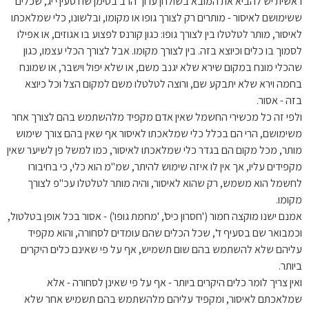
ראשית יש להביא את המובא בשולחן ערוך הרב בסימן שח סעיף יג, שכלים
ששימושם לאיסור - מותרים רק לצורך גופו או מקומו, ובלשונו, כלי שמלאכתו
לאיסור, מותר לטלטלו בין לצורך גופו: כגון קורנס לפצוע בו אגוזים, או אפילו
לסמוך בו כלים וכיוצא בזה. בין לצורך מקומו. אבל לצורך הכלי עצמו, כגון
שהכלי מונח במקום שירא שלא יגנב משם, או שלא יפול וישבר, או שמונח
בחמה וירא שלא יתבקע שם, ורוצה לטלטלו משם למקום הצל וכל כיוצא
בזה - אסור.
ולפי זה כל מכשירי החשמל שאין אדם מקפיד מלהשתמש בהם לצורך אחר
משימושם, הרי הם בכלל כלי שמלאכתו לאיסור אף שאין בהם צורך שימוש
מותר, מכל מקום הם בגדר כלי שמלאכתו לאיסור, כמו למשל פן לשיער שאין
מקפידים עליו, אך אין לו איזה שימוש להיתר, שמ"מ הוא כלי, כי בחיבורו
לחשמל הוא משמש, רק שהוא לאיסור, והיה מותר לטלטלו עכ"פ לצורך
מקומו.
אמנם ישנו מוקצה חמור ('חסרון כיס', 'מחמת גופו') - אסור בכל אופן בטלטול,
וכמבואר שם בסעיף ד', שכל הכלים שהם עומדים לסחורה, והוא מקפיד
עליהם שלא להשתמש בהם שום תשמיש, אף על פי שאינם כלים היקרים
ביותר.
ואין צריך לומר כלים היקרים ביותר - אף על פי שאינן לסחורה - אלא
שמלאכתם לאיסור, ומקפיד עליהם מלהשתמש בהם תשמיש אחר שלא