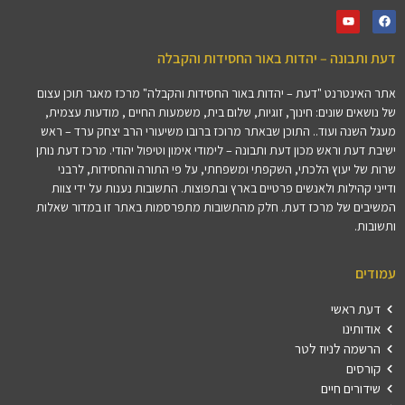
דעת ותבונה – יהדות באור החסידות והקבלה
אתר האינטרנט "דעת – יהדות באור החסידות והקבלה" מרכז מאגר תוכן עצום
של נושאים שונים: חינוך, זוגיות, שלום בית, משמעות החיים , מודעות עצמית,
מעגל השנה ועוד.. התוכן שבאתר מרוכז ברובו משיעורי הרב יצחק ערד – ראש
ישיבת דעת וראש מכון דעת ותבונה – לימודי אימון וטיפול יהודי. מרכז דעת נותן
שרות של יעוץ הלכתי, השקפתי ומשפחתי, על פי התורה והחסידות, לרבני
ודייני קהילות ולאנשים פרטיים בארץ ובתפוצות. התשובות נענות על ידי צוות
המשיבים של מרכז דעת. חלק מהתשובות מתפרסמות באתר זו במדור שאלות
ותשובות.
עמודים
דעת ראשי
אודותינו
הרשמה לניוז לטר
קורסים
שידורים חיים