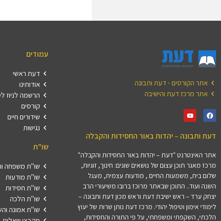
עמודים
דעת ראשי
אתר הקורסים - דעת ותבונה
אודותינו
אתר מרכז דעת והישיבה
הרשמה לניוז ל
קורסים
שידורים חיים
נגישות
דעת ותבונה – יהדות באור החסידות והקבלה
שו"ת
אתר האינטרנט "דעת – יהדות באור החסידות והקבלה"
מרכז מאגר תוכן עצום של נושאים שונים: חינוך, זוגיות,
שו"ת משפחה וה
שלום בית, משמעות החיים , מודעות עצמית, מעגל
שו"ת מודעות
השנה ועוד.. התוכן שבאתר מרוכז ברובו משיעורי הרב
שו"ת חסידות
יצחק ערד – ראש ישיבת דעת וראש מכון דעת ותבונה –
שו"ת הלכה
לימודי אימון וטיפול יהודי. מרכז דעת נותן שרות של יעוץ
שו"ת אמונה וה
הלכתי, השקפתי ומשפחתי, על פי התורה והחסידות,
מקבצי שאלות ב