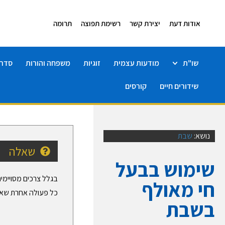
אודות דעת
יצירת קשר
רשימת תפוצה
תרומה
שו"ת
מודעות עצמית
זוגיות
משפחה והורות
סדרו
שידורים חיים
קורסים
נושא:
שבת
שאלה
שימוש בבעל
בגלל צרכים מסויימי
חי מאולף
כל פעולה אחרת שא
בשבת