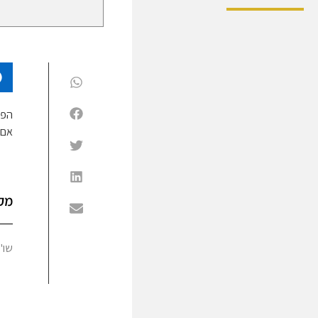
הפו
אם י
מק
שו"