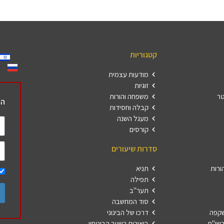
קטגוריות
מודעות עצמית
זוגיות
טר
משפחה והורות
הר
קבלה וחסידות
מעגל השנה
קורסים
סדרות שיעורים
ורות
תניא
תפילה
תער"ב
סוד המחשבה
שקפה
דרכו של הבינוני
שו"ת
ביאורים בשער הביטחון