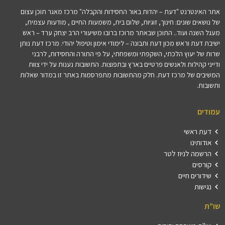
אתר האינטרנט "דעת – יהדות באור החסידות והקבלה" מרכז מאגר תוכן עצום
של נושאים שונים: חינוך, זוגיות, שלום בית, משמעות החיים , מודעות עצמית,
מעגל השנה ועוד.. התוכן שבאתר מרוכז ברובו משיעורי הרב יצחק ערד – ראש
ישיבת דעת וראש מכון דעת ותבונה – לימודי אימון וטיפול יהודי. מרכז דעת נותן
שרות של יעוץ הלכתי, השקפתי ומשפחתי, על פי התורה והחסידות, לרבני
ודייני קהילות ולאנשים פרטיים בארץ ובתפוצות. התשובות נענות על ידי צוות
המשיבים של מרכז דעת. חלק מהתשובות מתפרסמות באתר זו במדור שאלות
ותשובות.
עמודים
דעת ראשי
אודותינו
הרשמה לניוז לטר
קורסים
שידורים חיים
נגישות
שו"ת