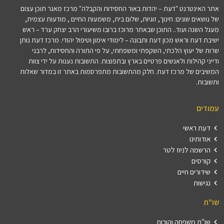
אתר האינטרנט "דעת – יהדות באור החסידות והקבלה" מרכז מאגר תוכן עצום
של נושאים שונים: חינוך, זוגיות, שלום בית, משמעות החיים , מודעות עצמית,
מעגל השנה ועוד.. התוכן שבאתר מרוכז ברובו משיעורי הרב יצחק ערד – ראש
ישיבת דעת וראש מכון דעת ותבונה – לימודי אימון וטיפול יהודי. מרכז דעת נותן
שרות של יעוץ הלכתי, השקפתי ומשפחתי, על פי התורה והחסידות, לרבני
ודייני קהילות ולאנשים פרטיים בארץ ובתפוצות. התשובות נענות על ידי צוות
המשיבים של מרכז דעת. חלק מהתשובות מתפרסמות באתר זו במדור שאלות
ותשובות.
עמודים
דעת ראשי
אודותינו
הרשמה לניוז לטר
קורסים
שידורים חיים
נגישות
שו"ת
שו"ת משפחה והורות