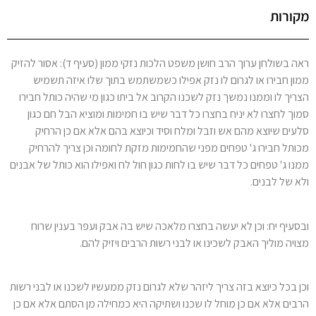
מקורות
ראה בשולחן ערוך הרב חושן משפט הלכות נזקי ממון (סעיף ד): אסור להזיק
ממון חבירו או לגרום לו נזק אפילו כשמשתמש בתוך שלו איזה תשמיש
הצריך לו וממנו נמשך נזק לשכנו הקרוב אל ביתו כגון מי שהיה כותל חבירו
סמוך לחצרו לא יניח בחצרו כל דבר שיש בו חמימות ומוציא הבל חם כגון
סלעים שיוצא מהם אש וזבל ומלח וסיד וכיוצא בהם אלא אם כן הרחיק
מכותל חבירו ג' טפחים מפני שהחמימות מזקת לחומה וכן צריך להרחיק
ממנו ג' טפחים כל דבר שיש בו לחות כגון חול לח ואפילו הוא כותל של אבנים
ולא של לבנים.
ובסעיף יח: וכן לא יעשה בחצרו מלאכה שיש בה אבק ועפר בענין שרוח
מצויה מוליך האבק לשכינו או לבני רשות הרבים ויזיק להם.
וכן בכל כיוצא בזה צריך ליזהר שלא לגרום נזק ממעשיו לשכנו או לבני רשות
הרבים אלא אם כן מוחל לו שכנו ושתיקה היא כמחילה מן הסתם אלא אם כן