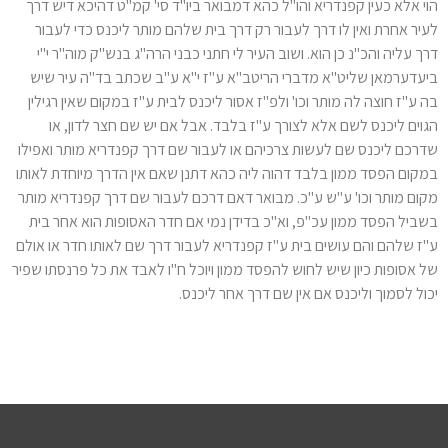
הוי אלא כעין קפנדריא והו"ל כהא דמבואר ביו"ד סי' קמ"ט דהיכא דיש דרך
לעיר אחרת ואין לו דרך לעבור רק דרך בית שלהם מותר ליכנס כדי לעבור
דרך עליה והכ"נ כן הוא. ושוב העיר לי חתני כבני הרה"ג בנש"ק מוה"ר י"י
ביעדערמאן שליט"א מדברי הריטב"א ע"ז י"א ע"ב שכתב בד"ה עיר שיש
בה ע"ז חוצה לה מותר וכו' ולפ"ז אסור ליכנס לבית ע"ז במקום שאין רגילין
הגוים ליכנס לשם אלא לצורך ע"ז בלבד. אבל אם יש שם חצר לדון, או
שדרכם ליכנס שם לעשות צרכיהם או לעבור שם דרך קפנדריא מותר ואפילו
במקום הפסד ממון בלבד דהוה ליה כהא דתנן שאם אין הדרך מיוחדת לאותו
מקום מותר וכו' ע"ש ע"כ. מבואר דאם דרכם לעבור שם דרך קפנדריא מותר
בשביל הפסד ממון עכ"פ, וא"כ בדידן נמי אם חדר האסופות הוא אחר בית
ע"ז שלהם והם עושים בית ע"ז קפנדריא לעבור דרך שם לאותו חדר או אולם
של אסופות כיון שיש לחוש להפסד ממון ויוכל ח"ו לאבד את כל פרנסתו שפיר
יכול לסמוך וליכנס אם אין שם דרך אחר ליכנס.