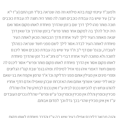
ולפענ"ד עיינתי קצת בהא מילתא וזה מה שנראה בס"ד תנן התם (ע"ז י"א
ע"ב) עיר שיש בה עבודת כוכבים חוצה לה מותר היה חוצה לה עבודת כוכבים
תוכה מותר מהו לילך דרך שם בזמן שהדרך מיוחדת לאותו מקום אסור ואם
היה יכול להלך בה למקום אחר מותר פרש"י בזמן שהדרך וכו' שאין דרך
יוצאה מאותה העיר לילך לעיר אחרת ודרך הכבושה מכאן לאותה העיר
מיוחדת לאותה העיר לבדה אסור לילך לשם מפני חשד שנראה כמהלך
לעובדה, ובגמ' שם דף י"ב ת"ר עיר שיש בה עבודת כוכבים אסור ליכנס
לתוכה ולא מתוכה לעיר אחרת דברי ר"מ וחכ"א כל זמן שהדרך מיוחדת
לאותו מקום אסור אין הדרך מיוחדת לאותו מקום מותר ופרש"י אסור ליכנס לה
משום חשד דאמרי איהו נמי אזיל למיפלח. ומיהו בגמ' שבת קט"ז הגליונים
וספרי מינים אין מצילין אותם מפני הדליקה וכו' א"ר טרפון אקפח את בני שאם
יבואו לידי שאני אשרוף אותם ואת האזכרות שבהן שאפילו אדם רודף אחריו
להורגו ונחש רץ להכישו נכנס לבית ע"ז ואין נכנס לבתיהן של אלו שהללו
מכירין וכופרין והללו אין מכירין וכופרין וכו' ע"ש ופרש"י שהללו נכרים העובדים
ע"ז אין אינן מכירין שהרי בכך גדלו וכך למדום אבותם.
והנה מבואר דליכנס אפילו בעיר שיש בה ע"ז והדרך מיוחדת לאותו מקום