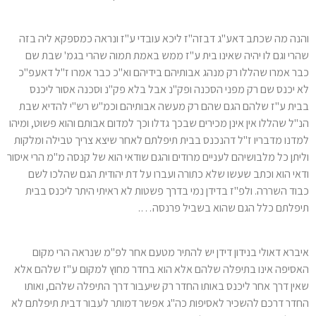
והנה מה שכתב דאע"ג דבזה"ז ליכא עובדי ע"ז ונראה כמספקא ליה בזה
שהרי וגם לו יהיה שאינו בית ע"ז ממש באמת תמוה שהרי בגמ' שבת שם
כבר אמרו שהללו רק מנהג אבותיהם בידיהם וא"כ כבר אמרו ז"ל דאעפ"כ
לא יכנס שם רק מפני הסכנה ופק"נ אבל בלא פק"נ וסכנה אסור ליכנס
בבית ע"ז שלהם הגם שהם רק מעשה אבותיהם וכמ"ש רש"י להדיא שבת
הנ"ל שהללו אין אינן מכירים שבכך גדלו וכך למדום אבותם והוא פשוט, ומיהו
למדנו מדבריו ז"ל דהנכנס בבית תיפלתם לאחר שיצא צריך טבילה ומלקות
וליתן כל מלבושיהם לעניים מרודים והגם שודאי הוא של קנסה מ"מ הרי איסור
ודאי הוא וכתב שעשו שלא כתורה ועברו על דת יהודית הגם שהלכו לשם
כבוד השררה. ולפ"ז בדידן נמי בדרך פשטות לא ראיתי היתר ליכנס בבית
תיפלתם כלל הגם שהוא בשביל פרנסה….
איברא דאולי בנידון דידן יש להתיר מטעם אחר לפ"מ שנראה הרי מקום
האסיפה אינו בתיפלה שלהם אלא הוא בחדר מחוץ למקום ע"ז שלהם אלא
שאין דרך אחר ליכנס באותו החדר רק שיעבור דרך התיפלה שלהם, ואותו
החדר דרכם להשכיר לאסיפות כה"ג אפשר דמותר לעבור דבית תיפלתם לא