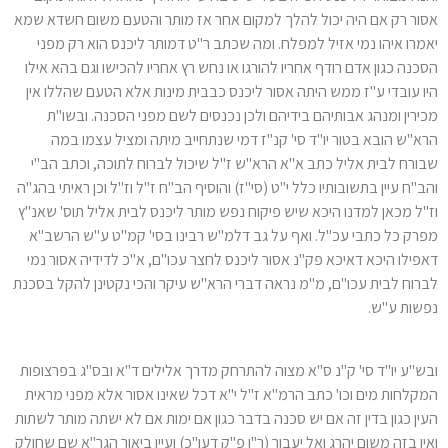
אסור רק אם היה יכול להלך למקום אחר אז מותר והטעם משום חשדא שמא
יאמרו איהו נמי אזיל למפלח. ומה שכתב ר"ט דמותר ליכנס הוא רק מפני
הסכנה כגון אדם רודף אחריו להורגו או נחש רץ אחריו להכישו וגם בהא אילו
היו עובדי ע"ז ממש היתה אסור ליכנס כבבית מינות אלא הטעם שהללו אין
מכירין ומנהג אבותיהם בידיהם ולכן נכנסים לשם מפני הסכנה. ובשו"ת
הרא"ש הובא בטור יו"ד סי' קנ"ז דמי שנתחייב מיתה ומציל עצמו במה
שבורח לבית אליל כתב א"א הרא"ש ז"ל שיכול לברוח לתוכה, וכתב הב"י
והב"ח עיין בתשובותיו כלל י"ט (סי"ז) והוסיף הב"ח ז"ל וז"ל וכן ראיתי בהג"ה
וז"ל מכאן למדנו היכא שיש פיקוח נפש מותר ליכנס לבית אליל תוס' שאנ"ץ
מפרק כל כתבי עכ"ל. ואף על גב דלמ"ש רבינו בסי' קמ"ט ע"ש הרשב"א
דאפילו היכא דאיכא פק"נ אסור ליכנס לחצר עכו"ם, א"כ לדידיה אסור נמי
לברוח לבית עכו"ם, מ"מ נראה דברי הרא"ש עיקר והכי נקטינן להקל בסכנת
נפשות ע"ש.
ובש"ע יו"ד סי' ק"נ ס"א מצוה להתרחק מדרך אלילים ד"א ובס"ג בפרצופות
המקלחות מים וכו' כתב הרמ"א ז"ל י"א דכל שאינו אסור אלא מפני מראית
העין כגון בדין זה אם יש סכנה בדבר כגון אם ימות אם לא ישתה מותר לשתות
ואין בזה משום יהרג ואל יעבור (ר"ן פ"ק דעו"כ) ועיין ביאור הגר"א שם שחולק