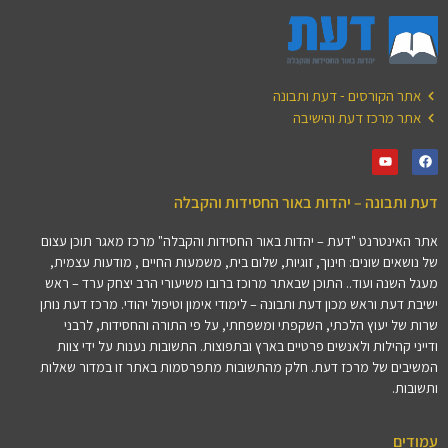
אתר הקורסים - דעת ותבונה
אתר מרכז דעת והישיבה
דעת ותבונה – יהדות באור החסידות והקבלה
אתר האינטרנט "דעת – יהדות באור החסידות והקבלה" מרכז מאגר תוכן עצום
של נושאים שונים: חינוך, זוגיות, שלום בית, משמעות החיים , מודעות עצמית,
מעגל השנה ועוד.. התוכן שבאתר מרוכז ברובו משיעורי הרב יצחק ערד – ראש
ישיבת דעת וראש מכון דעת ותבונה – לימודי אימון וטיפול יהודי. מרכז דעת נותן
שרות של יעוץ הלכתי, השקפתי ומשפחתי, על פי התורה והחסידות, לרבני
ודייני קהילות ולאנשים פרטיים בארץ ובתפוצות. התשובות נענות על ידי צוות
המשיבים של מרכז דעת. חלק מהתשובות מתפרסמות באתר זו במדור שאלות
ותשובות.
עמודים