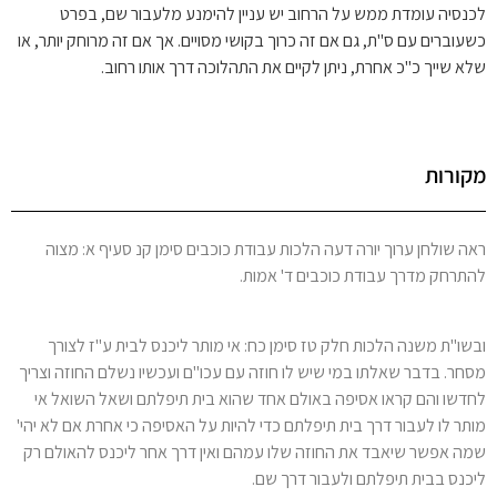
לכנסיה עומדת ממש על הרחוב יש עניין להימנע מלעבור שם, בפרט
כשעוברים עם ס"ת, גם אם זה כרוך בקושי מסויים. אך אם זה מרוחק יותר, או
שלא שייך כ"כ אחרת, ניתן לקיים את התהלוכה דרך אותו רחוב.
מקורות
ראה שולחן ערוך יורה דעה הלכות עבודת כוכבים סימן קנ סעיף א: מצוה
להתרחק מדרך עבודת כוכבים ד' אמות.
ובשו"ת משנה הלכות חלק טז סימן כח: אי מותר ליכנס לבית ע"ז לצורך
מסחר. בדבר שאלתו במי שיש לו חוזה עם עכו"ם ועכשיו נשלם החוזה וצריך
לחדשו והם קראו אסיפה באולם אחד שהוא בית תיפלתם ושאל השואל אי
מותר לו לעבור דרך בית תיפלתם כדי להיות על האסיפה כי אחרת אם לא יהי'
שמה אפשר שיאבד את החוזה שלו עמהם ואין דרך אחר ליכנס להאולם רק
ליכנס בבית תיפלתם ולעבור דרך שם.