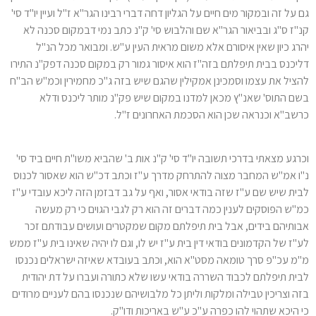
גם על זה ובמקור מים חיים על הגליון דחה דברי רבינו הגר"א ז"ל ועיין יו"ד סי'
קנ"ז ס"ג ובביאור הגר"א שם והלבוש סי' ק"נ כתב נמי דבמקום סכנה לא
יהרג כיון שאין איסורם אלא משום מראית העין ע"ש. ומבואר מכל הנ"ל
דליכנס בבית תיפלתם בזה"ז הוא איסור גמור רק במקום סכנה דפק"נ התירו
להציל את עצמו וסמכינן אמקילין שהגם שיש בזה ג"כ מחמירין וכמ"ש הב"ח
בשם התוס' שאנ"ץ מכאן למדנו במקום שיש פק"נ מותר ליכנס ודלא
כרשב"א וכנראה שכן הוא הסכמת האחרונים ז"ל.
וכרגע מצאתי בדרכי תשובה יו"ד סי' ק"נ אות ב' שהביא משו"ת חיים ביד סי'
נ"ו אמ"ש המחבר מצוה להתרחק מדרך ע"ז וכתב דכ"ש הוא שאסור לכנוס
לבית שיש שם ע"ז שזה בודאי אסור, ואף על גב דבזמן הזה ליכא עובדי ע"ז
כמ"ש הפוסקים לענין כמה דברים זה הוא רק לגבי הגוים כי רק מעשה
אבותיהם בידים, אבל בית תיפלתם מקום שמקטרים ועושים עבודתם זכר
לע"ז של הקדמונים בודאי דין בית ע"ז יש לו, וגם לו יהיה שאינו בית ע"ז ממש
מ"מ עכ"פ סרך טומאה מסט"א הוא, וכתב בעובדא שאיזה ישראלים נכנסו
לבית תיפלתם לכבוד השררה בודאי עשו שלא כתורה ועברו על דת יהודית
בזה וצריכין טבילה ומלקות וליתן כל מלבושיהם שנכנסו בהם לעניים מרודים
כי היכא שתהוי להו כפרה ע"כ ע"ש באריכות ודו"ק.