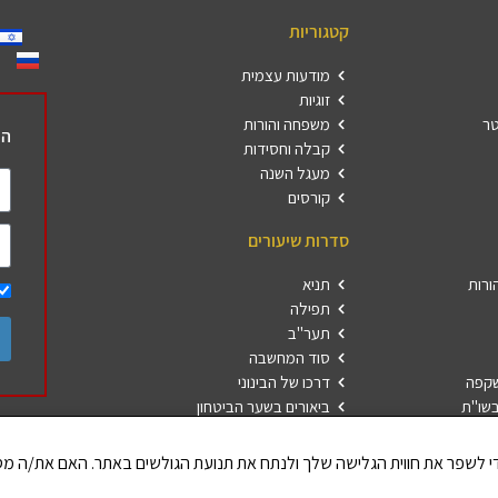
קטגוריות
מודעות עצמית
זוגיות
טר
משפחה והורות
הר
קבלה וחסידות
מעגל השנה
קורסים
סדרות שיעורים
ורות
תניא
תפילה
תער"ב
סוד המחשבה
שקפה
דרכו של הבינוני
שו"ת
ביאורים בשער הביטחון
פרשת השבוע
חברים 
הללויה