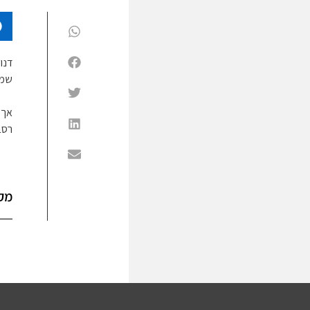
דנו
שמג
אך 
רסב 
מק