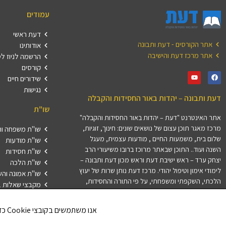
עמודים
דעת ראשי
אתר הקורסים - דעת ותבונה
אודותינו
אתר מרכז דעת והישיבה
הרשמה לניוז ל
קורסים
שידורים חיים
נגישות
דעת ותבונה – יהדות באור החסידות והקבלה
שו"ת
אתר האינטרנט "דעת – יהדות באור החסידות והקבלה"
מרכז מאגר תוכן עצום של נושאים שונים: חינוך, זוגיות,
שו"ת משפחה וה
שלום בית, משמעות החיים , מודעות עצמית, מעגל
שו"ת מודעות
השנה ועוד.. התוכן שבאתר מרוכז ברובו משיעורי הרב
שו"ת חסידות
יצחק ערד – ראש ישיבת דעת וראש מכון דעת ותבונה –
שו"ת הלכה
לימודי אימון וטיפול יהודי. מרכז דעת נותן שרות של יעוץ
שו"ת אמונה וה
הלכתי, השקפתי ומשפחתי, על פי התורה והחסידות,
מקבצי שאלות ב
לרבני ודייני קהילות ולאנשים פרטיים בארץ ובתפוצות.
התשובות נענות על ידי צוות המשיבים של מרכז דעת.
אנו משתמשים בקובצי Cookie כדי לשפר את חווית הגלישה שלך ולנתח את תנועת הגולשים באתר. האם את/ה מסכים/ה לשימוש בקובצי Cookie?
חלק מהתשובות מתפרסמות באתר זו במדור שאלות
ותשובות.