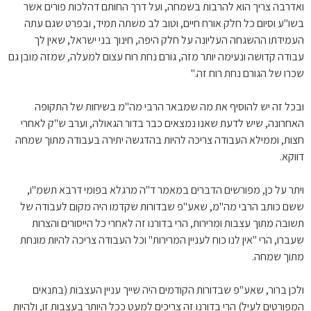
ואדרבה צריך הוא להרבות בשמחה, ועל דרך החותם דהלכות פורים אשר
בשו"ע וסיום כל חלק אורח חיים, וטוב לב משתה תמיד, ובפרט שגם עתה
העמידתו ההשגחה העליונה על חלק היפה, חינוך בני ישראל, שאין לך
עבודה קדושה ונעימה יותר מזה, גורם נחת רוח עצום למעלה, שמזה מובן גם
שכרו של הגורם נחת רוח זה."
ובכל זה יש להוסיף את מה שמבאר הרבי מה"מ בשיחות של התקופה
האחרונה, שיש לדעת שאנו נמצאים כבר בדור הגאולה, וערב ש"ק לאחרי
חצות, וממילא העבודה צריכה להיות בהדגשה יתירה בעבודה מתוך שמחה
דווקא.
ויתר על כן, מפורשים הדברים במאמר ד"ה מרגלא בפומי דרבא תשמ"ו,
ששם כותב הרבי מה"מ, שאע"פ שבדורות שקדמו היה מקום לעבודה של
תשובה מתוך עצבות ומרירות, הרי בדורנו זה לאחרי כל הייסורים והצרות
שעברו, הרי "אין לנו כוח לעניין המרירות" וכל העבודה צריכה להיות מונחת
מתוך שמחה.
ולכן ברור, שאע"פ שבדורות הקודמים היה שייך עניין העצבות (בתנאים
המפורטים לעיל) הרי בדורנו זה צריכים למעט ככל היותר בעצבות זו, ולהיות