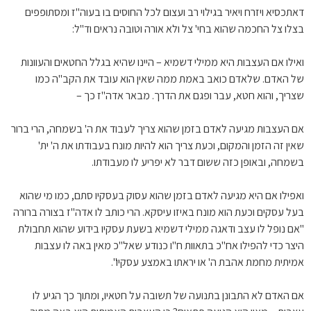
דאתכסיא ויזרח ויאיר בגילוי רב ועצום לכל החוסים בו בעוה"ז ומסתופפים
בצלו צל החכמה שהוא בחי' צל ולא אורה וטובה נראים וד"ל:
ואילו אם העצבות היא ממילי דשמיא – היינו שהיא בגלל החטאים והעוונות
של האדם. שלאדם כואב באמת ממה שאין הוא עובד את הקב"ה כמו
שצריך, והוא חטא, עבר ופגם את הדרך. מבאר אדה"ז כך –
אם העצבות מגיעה לאדם בזמן שהוא צריך לעבוד את ה' בשמחה, הרי ברור
שאין זה הזמן והמקום, וכעת צריך הוא להיות מונח בעבודתו את ה' ית'
בשמחה, ובאופן כזה ששום דבר לא יפריע לו מעבודתו.
ואפילו אם היא מגיעה לאדם בזמן שהוא עסוק בעסקיו סתם, כמו מי שהוא
בעל עסקים וכעת הוא מונח באיזו עיסקא. הרי כותב לו אדה"ז בצורה ברורה
"אם נופל לו עצב ודאגה ממילי דשמיא בשעת עסקיו בידוע שהוא תחבולת
היצר כדי להפילו אח"כ בתאוות ח"ו כנודע שאל"כ מאין באה לו עצבות
אמיתית מחמת אהבת ה' או יראתו באמצע עסקיו".
אם האדם לא התבונן בתנועה של תשובה על חטאיו, ומתוך כך הגיע לו