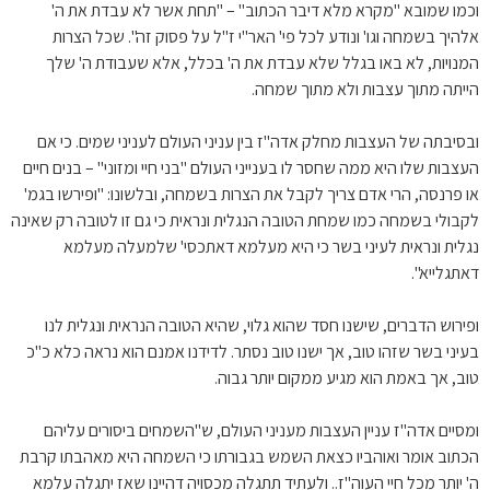
וכמו שמובא "מקרא מלא דיבר הכתוב" – "תחת אשר לא עבדת את ה'
אלהיך בשמחה וגו' ונודע לכל פי' האר"י ז"ל על פסוק זה". שכל הצרות
המנויות, לא באו בגלל שלא עבדת את ה' בכלל, אלא שעבודת ה' שלך
הייתה מתוך עצבות ולא מתוך שמחה.
ובסיבתה של העצבות מחלק אדה"ז בין עניני העולם לעניני שמים. כי אם
העצבות שלו היא ממה שחסר לו בענייני העולם "בני חיי ומזוני" – בנים חיים
או פרנסה, הרי אדם צריך לקבל את הצרות בשמחה, ובלשונו: "ופירשו בגמ'
לקבולי בשמחה כמו שמחת הטובה הנגלית ונראית כי גם זו לטובה רק שאינה
נגלית ונראית לעיני בשר כי היא מעלמא דאתכסי' שלמעלה מעלמא
דאתגלייא".
ופירוש הדברים, שישנו חסד שהוא גלוי, שהיא הטובה הנראית ונגלית לנו
בעיני בשר שזהו טוב, אך ישנו טוב נסתר. לדידנו אמנם הוא נראה כלא כ"כ
טוב, אך באמת הוא מגיע ממקום יותר גבוה.
ומסיים אדה"ז עניין העצבות מעניני העולם, ש"השמחים ביסורים עליהם
הכתוב אומר ואוהביו כצאת השמש בגבורתו כי השמחה היא מאהבתו קרבת
ה' יותר מכל חיי העוה"ז.. ולעתיד תתגלה מכסויה דהיינו שאז יתגלה עלמא