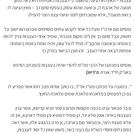
עצבות – מאין היא הגיעה פתאום? כי העצבות האמיתית היא באה מתוך
תנועה של אהבת ה', ובשעה שהוא עסוק בעסקיו סתם כך – מאין הגיעה לו
כזאת תנועה?, אלא שמוכרחים לומר שזוהי עצת היצר להפילו.
ומסיים שם אדה"ז שעל כל אחד לקבוע עיתים מסויימים שבהם הוא ישוב על
חטאיו, אבל סתם כך אין לזה מקום. ומבהיר, שמייד אחרי העצבות צריך להיות
בשמחה ובאמונה שהקב"ה מחל לו על עוונו, ויהיה שמח באמת בשמחה
אמיתת הבאה אחרי העצב. זהו תוכן הביאור בפרק כו'.
ואסיים במכתבו של הרבי מה"מ ליהודי שהיה בעצבות (המכתב הודפס
באג"ק חי"ד אגרת
ה'ריט)
".. במענה על מכתבו מט"ז אד"ר, בו כותב אודות מצב רוחו אשר מפריע לו
גם כן לפעמים במלאכתו מלאכת שמים מלאכת החינוך.
וכבר מבואר ענינו בכמה מקומות ומהם בספר תניא קדישא, אשר ענין
העצבות באיזה אופן שלא יהי', הן ממילי דשמיא והן ממילי דארעא, אין זה
אלא מעצת היצר, וכמבואר שם בארוכה, ובפרט בהנוגע אליו, אשר ראה
נסים גלוים וחסדי השי"ת גם בעיני בשר, פשוט שאין כל יסוד לעצבות,