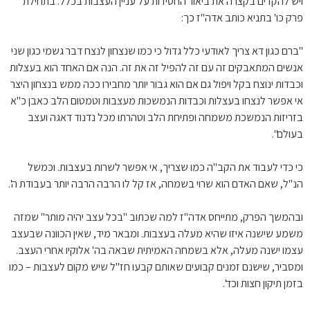
ויש להקדים בקצרה את ביאור החסידות על עניין העצבות בכלל. בתחילת
פרק כו' בתניא כותב אדה"ז כך:
"ברם כגון דא צריך לאודעי כלל גדול כי כמו שנצחון לנצח דבר גשמי כגון שני
אנשים המתאבקים זה עם זה להפיל זה את זה. הנה אם האחד הוא בעצלות
וכבדות ינוצח בקל ויפול גם אם הוא גבור יותר מחבירו ככה ממש בנצחון היצר
אי אפשר לנצחו בעצלות וכבדות הנמשכות מעצבות וטמטום הלב כאבן כ"א
בזריזות הנמשכת משמחה ופתיחת הלב וטהרתו מכל נדנוד דאגה ועצב
בעולם".
כי כדי לעבוד את הקב"ה כמו שצריך, אי אפשר לשרות בעצבות. וכמשל
הנ"ל, שאם האדם הוא שרוי בשמחה, אז קל לו הרבה הרבה יותר בעבודת ה'.
ובהמשך הפרק, מתייחס אדה"ז למה שכתוב "בכל עצב יהיה מותר" שמזה
משמע שישנה איזו שהיא מעלה בעצבות. ומבאר מיד, שאין הכוונה שבעצב
עצמו ישנה מעלה, אלא בשמחה האמיתית שבאה בה' אלוקיו אחרי העצב.
ומסביר, שישנם זמנים קבועים שאותם קבעו חז"ל שיש מקום לעצבות – כמו
בזמן תיקון חצות וכד'.