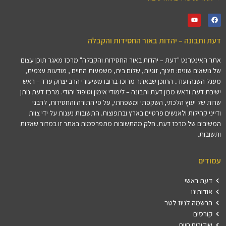
דעת ותבונה – יהדות באור החסידות והקבלה
אתר האינטרנט "דעת – יהדות באור החסידות והקבלה" מרכז מאגר תוכן עצום
של נושאים שונים: חינוך, זוגיות, שלום בית, משמעות החיים , מודעות עצמית,
מעגל השנה ועוד.. התוכן שבאתר מרוכז ברובו משיעורי הרב יצחק ערד – ראש
ישיבת דעת וראש מכון דעת ותבונה – לימודי אימון וטיפול יהודי. מרכז דעת נותן
שרות של יעוץ הלכתי, השקפתי ומשפחתי, על פי התורה והחסידות, לרבני
ודייני קהילות ולאנשים פרטיים בארץ ובתפוצות. התשובות נענות על ידי צוות
המשיבים של מרכז דעת. חלק מהתשובות מתפרסמות באתר זו במדור שאלות
ותשובות.
עמודים
דעת ראשי
אודותינו
הרשמה לניוז לטר
קורסים
שידורים חיים