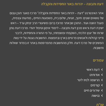
דעת ותבונה – יהדות באור החסידות והקבלה
אתר האינטרנט "דעת – יהדות באור החסידות והקבלה" מרכז מאגר תוכן עצום
של נושאים שונים: חינוך, זוגיות, שלום בית, משמעות החיים , מודעות עצמית,
מעגל השנה ועוד.. התוכן שבאתר מרוכז ברובו משיעורי הרב יצחק ערד – ראש
ישיבת דעת וראש מכון דעת ותבונה – לימודי אימון וטיפול יהודי. מרכז דעת נותן
שרות של יעוץ הלכתי, השקפתי ומשפחתי, על פי התורה והחסידות, לרבני
ודייני קהילות ולאנשים פרטיים בארץ ובתפוצות. התשובות נענות על ידי צוות
המשיבים של מרכז דעת. חלק מהתשובות מתפרסמות באתר זו במדור שאלות
ותשובות.
עמודים
דעת ראשי
אודותינו
הרשמה לניוז לטר
קורסים
שידורים חיים
נגישות
שו"ת