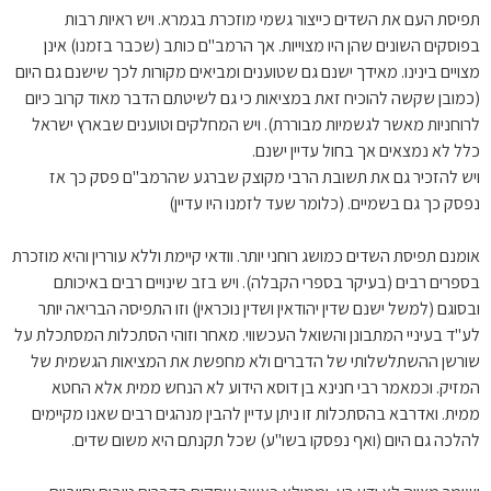
תפיסת העם את השדים כייצור גשמי מוזכרת בגמרא. ויש ראיות רבות
בפוסקים השונים שהן היו מצוייות. אך הרמב"ם כותב (שכבר בזמנו) אינן
מצויים בינינו. מאידך ישנם גם שטוענים ומביאים מקורות לכך שישנם גם היום
(כמובן שקשה להוכיח זאת במציאות כי גם לשיטתם הדבר מאוד קרוב כיום
לרוחניות מאשר לגשמיות מבוררת). ויש המחלקים וטוענים שבארץ ישראל
כלל לא נמצאים אך בחול עדיין ישנם.
ויש להזכיר גם את תשובת הרבי מקוצק שברגע שהרמב"ם פסק כך אז
נפסק כך גם בשמיים. (כלומר שעד לזמנו היו עדיין)
אומנם תפיסת השדים כמושג רוחני יותר. וודאי קיימת וללא עוררין והיא מוזכרת
בספרים רבים (בעיקר בספרי הקבלה). ויש בזב שינויים רבים באיכותם
ובסוגם (למשל ישנם שדין יהודאין ושדין נוכראין) וזו התפיסה הבריאה יותר
לע"ד בעיניי המתבונן והשואל העכשווי. מאחר וזוהי הסתכלות המסתכלת על
שורשן ההשתלשלותי של הדברים ולא מחפשת את המציאות הגשמית של
המזיק. וכמאמר רבי חנינא בן דוסא הידוע לא הנחש ממית אלא החטא
ממית. ואדרבא בהסתכלות זו ניתן עדיין להבין מנהגים רבים שאנו מקיימים
להלכה גם היום (ואף נפסקו בשו"ע) שכל תקנתם היא משום שדים.