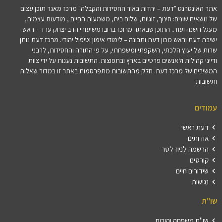
אתר האינטרנט "דעת – יהדות באור החסידות והקבלה" מרכז מאגר תוכן עצום
של נושאים שונים: חינוך, זוגיות, שלום בית, משמעות החיים , מודעות עצמית,
מעגל השנה ועוד.. התוכן שבאתר מרוכז ברובו משיעורי הרב יצחק ערד – ראש
ישיבת דעת וראש מכון דעת ותבונה – לימודי אימון וטיפול יהודי. מרכז דעת נותן
שרות של יעוץ הלכתי, השקפתי ומשפחתי, על פי התורה והחסידות, לרבני
ודייני קהילות ולאנשים פרטיים בארץ ובתפוצות. התשובות נענות על ידי צוות
המשיבים של מרכז דעת. חלק מהתשובות מתפרסמות באתר זו במדור שאלות
ותשובות.
עמודים
דעת ראשי
אודותינו
הרשמה לניוז לטר
קורסים
שידורים חיים
נגישות
שו"ת
שו"ת משפחה והורות