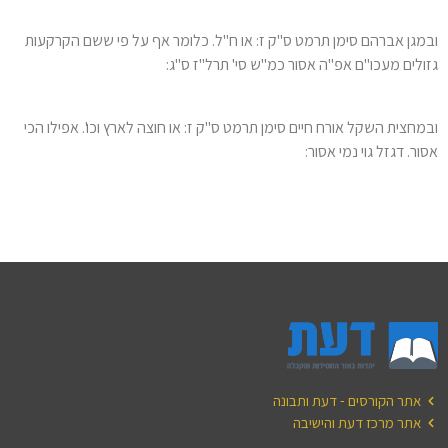
ובמגן אברהם סימן תרמט ס"ק ז: או ח"ל. כלומר אף על פי ששם הקרקעות
גזולים מעכו"ם אפ"ה אסור כמ"ש סי' תרל"ז ס"ג:
ובמחצית השקל אורח חיים סימן תרמט ס"ק ז: או חוצה לארץ וכו'. אפילו הכי
אסור. דגזל גוי נמי אסור:
אתר הקורסים - דעת ותבונה
אתר מרכז דעת והישיבה