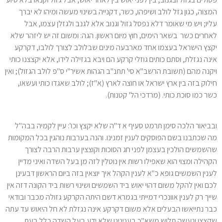
המצוה, כגון גזל לולב ושיפהו, כשר, דקנייה בשינוי מעשה ומיהו לא יברך
עליו; ויש מי שאומר דלא נפסל גזול וגנוב אלא לגנב ולגזלן עצמו, אבל
לאחרים כשר בשאר הימים, חוץ מיום ראשון. הגה: ומשום זה יש ליזהר שלא
יקצץ הישראל בעצמו אחד מארבעה מינים שבלולב לצורך לולבו, דקרקע
אינה נגזלת, וסתם כותים גוזלי קרקע הם ויבא בגזילה לידו, אלא יקצצנו כותי
ויקנה מהם (תשובת הרשב"א סי' תתנ"ב הגהות אשיר"י ס"פ לולב הגזול); ואין
חילוק בזה בין ארץ ישראל או חוצה לארץ (א"ז); לולב שאגדו כותי ועשאו,
כשר כמו סוכת כותי. (מרדכי הל' קטנות).
ובביאור הלכה סימן תרמט סעיף א ד"ה שלא יקצץ וכו': עיין לקמיה בבה"ל
מה שכתבנו בשם הפוסקים לענין זמנינו. והנה בערבות נוהגין בכל המקומות
שהשמשים הולכין בעצמן לפני חג הסוכות וקוצצין ערבות הרבה לצורך
הקהילה ומצוי הוא שאפילו רשות אין נוטלין לזה מן בעל השדה ואיני מדיין
לענין השמשים גופא כ"א לענין הקהל איך יוצאין בזה ביום הראשון דבעינן
לכם ואין להקל משום דהוי יאוש ביד השמשים ושינוי רשות ביד הקונה דזה אין
שייך רק לענין אוונכרי דמייתי בגמרא דשם היתה הקרקע גזולה מכבר ובודאי
כבר נתייאשו הבעלים אלא משום דקרקע אינה נגזלת לא חל היאוש עד עתה
שקצצו ונעשה תלוש משא"כ בענינינו שלא ידע בעל השדה כלל בעת