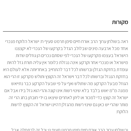
מקורות
ראה בשולחן ערוך הרב אורח חיים סימן תרמט סעיף ח: ישראל הלוקח מנכרי
אחד מכל ארבעה מינים שבלולב הגדל בקרקעו של הנכרי לא יקצצנו
הישראל בעצמו מקרקעו של הנכרי לפי שסתם נכרים הן גוזלים שדות
מישראל או מנכרי אחר וקרקע אינה נגזלת כלומר אין עליה תורת גזל להיות
עומדת בחזקת הגזלן וברשותו לכל דבר להתחייב באחריותה אלא לעולם היא
בחזקת הנגזל וברשותו לכל דבר וישראל זה הקוצץ ותולש מקרקע זו הרי הוא
הגוזל מבעל הקרקע מה שתולש ואף על פי שבעל הקרקע כבר נתייאש
ממנה מ"מ יאוש בלבד בלא שינוי רשות אינו קונה והרי הוא גזל בידו אבל אם
ישראל זה קוצץ כדי למכור או ליתן לאחרים שיצאו בו ידי חובתן בחג הרי זה
מותר שהרי יש כאן גם שינוי רשות מהגזלן דהיינו ישראל זה הקוצץ לרשות
הלוקח:
ובשולחן ערוך הרב אורח חיים סימן תרמט סעיף ט: וכל זה לכתחלה אבל