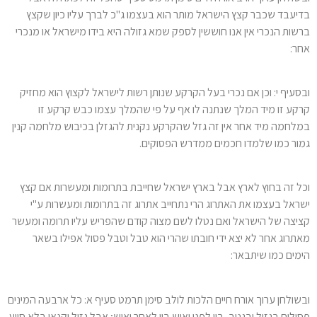
בדיעבד שכבר קצץ הישראל מותר הוא בעצמו ג"כ לברך עליו כיון שקצץ
ברשות הנכרי אין אנו חוששין לספק שמא גזולה היא בידו מישראל או מנכרי
אחר:
ובסעיף י: וכן אם נכרי בעל הקרקע שנותן רשות לישראל לקצוץ הוא מחזיק
קרקע זו מיד המלך שנתנה לו אף על פי שהמלך עצמו כבש קרקע זו
במלחמה מיד אחר אין זה גזל שהקרקע נקנית להגזלן בכיבוש מלחמה קנין
גמור כמו שלמדו חכמים ממדרש הפסוקים.
וכל זה בחוץ לארץ אבל בארץ ישראל שחייבת בתרומות ומעשרות אם קצץ
ישראל בעצמו את האתרוג הרי נתחייב אתרוג זה בתרומות ומעשרות ע"י
קציצה של הישראל ואם נטלו לשם מצוה קודם שהפריש עליו תרומה ומעשר
מאתרוג אחר לא יצא ידי חובתו שהרי הוא טבל וטבל פסול אפילו בשאר
הימים כמו שיתבאר:
ובשולחן ערוך אורח חיים הלכות לולב סימן תרמט סעיף א: כל ארבעה המינים
פסולים בגזול ובגנוב, בין לפני יאוש בין לאחר יאוש; אבל גזול וקנאו בלא סיוע