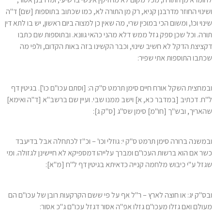
ושינוי החוזר מדרבנן קניא, רק מן התורה לא, כמו שכתוב בתוספות [שם] ד"ה
שינוי וכו', ומשום הכי במוכין שרי, מה שאין כן למצוה ביום ראשון, יש בו לתא דין
תורה. וכל שכן ספק גזל ממש דלא מהני כהאי גוונא. ובתוספות שם כתבו
דקציצת הדקל לא חשיב שינוי, וכבר הקשינו בזה באות הקדום, ולפי מה
שכתבו התוספות אתי שפיר:
ובמחצית השקל אורח חיים סימן תרמט ס"ק ה: [וסתם עכו"ם כו']. בגיטין דף
ל"ח. דכתיב [במדבר כא, א] וישב ממנו שבי. ועיין שם ברשב"א [ד"ה ואימא]
שהאריך, ובש"ך [חו"מ] סימן שס"ג [ס"ק ג]:
ובמשנה ברורה סימן תרמט ס"ק י: גוזלי וכו' – וכ"ז לכתחלה אבל בדיעבד
כשר אם הוא ברשות העכו"ם ומברך עלייהו דמספיקא לא חיישינן לגזולה. ומי
שגזל ע"י כיבוש מלחמה קנייה כדאיתא בגיטין דף ל"ח [מ"א]:
ובס"ק יג: או חוצה לארץ – ר"ל אף על פי ששם הקרקעות רובן של עכו"ם הם
מעולם ואם גזלו מעכו"ם גזלו אפ"ה אסור דגזל עכו"ם ג"כ אסור: