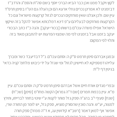
לקוץ ויקבל ממנו אכן כבר הביא הברכי יוסף בשם סה"ת והסמ"ג והרדב"ז
דבזמנינו לא אמרינן נכרים גוזלי ארעא הם וכן העלה גם הט"ז בסימן תרס"ד
עיין שם. ולכן אצלנו שאין מוחזקים הנכרים לגזול קרקעות מישראל וגם כל
הקרקעות מוחזקים לבעליהם ע"פ דינא דמלכותא אפשר להקל בזה שיקוץ
הישראל אפילו משדה עכו"ם ברשותו [בכורי יעקב]. והנה כ"ז כתב הבכורי
יעקב בזמנו אבל בזמנינו לפי מה שמצוי הפרעות יש להתבונן מאוד בזה
ותלוי לפי המקום:
ובמגן אברהם סימן תרמט ס"ק ה: וסתם עכו"ם. נ"ל דבדיעבד כשר ומברך
עלייהו דמספיקא לא חיישינן לגזול' ומי שגזל על ידי כיבוש מלחמ' קניה כדאי'
בגיטין דף ל"ח:
ובפרי מגדים אורח חיים אשל אברהם סימן תרמט ס"ק ה: וסתם עכו"ם. עיין
מ"א. עיין בכפות תמרים [שם ד"ה גמרא] הקשה מחו"מ [סימן] (שכ"ח)
[שנח] סעיף י"ב בהג"ה ספק גזל מותר לקנות ע"י שינוי בחוזר לברייתו, ותירץ
למצוה, יע"ש. והנה מוכין שהסורק מוציא, ספק גזל, יש לומר מן התורה שרי,
אפשר אף למאן דאמר [רשב"א קידושין עג, א ד"ה ממזר] ספק תורה
לחומרא מן התורה, מכל מקום לא מחזיקין אינשי ברשיעי, ומדרבנן אסור,