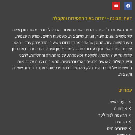
דעת ותבונה – יהדות באור החסידות והקבלה
אתר האינטרנט "דעת – יהדות באור החסידות והקבלה" מרכז מאגר תוכן עצום
של נושאים שונים: חינוך, זוגיות, שלום בית, משמעות החיים , מודעות עצמית,
מעגל השנה ועוד.. התוכן שבאתר מרוכז ברובו משיעורי הרב יצחק ערד – ראש
ישיבת דעת וראש מכון דעת ותבונה – לימודי אימון וטיפול יהודי. מרכז דעת נותן
שרות של יעוץ הלכתי, השקפתי ומשפחתי, על פי התורה והחסידות, לרבני
ודייני קהילות ולאנשים פרטיים בארץ ובתפוצות. התשובות נענות על ידי צוות
המשיבים של מרכז דעת. חלק מהתשובות מתפרסמות באתר זו במדור שאלות
ותשובות.
עמודים
דעת ראשי
אודותינו
הרשמה לניוז לטר
קורסים
שידורים חיים
נגישות