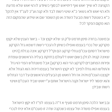
הקציצה לא שייך יאוש ואף דיתייאש לבסוף כשיודע לו הוי יאוש שלא מדעת
ולא הוי יאוש ולא נשאר כ"א שינוי רשות לבד ולא קנה וע"כ לענ"ד אין להקל
כ"א כשנוטל רשות מבעל השדה או מן השומר שם או שידוע שהמקום הזה
הוא מקום הפקר לכל:
ובמשנה ברורה סימן תרמט ס"ק ט: שלא יקצץ וכו' – ביאור הענין שלא יקצץ
מקרקע של נכרי בעצמו ואפילו כשיתן לו הנכרי רשות דשמא גזל הקרקע
מישראל דסתם עכו"ם גוזלי קרקע הם וקי"ל דקרקע אינה נגזלת [היינו
שאינה קנויה לגזלן בשום יאוש דלעולם בחזקת בעליה הראשונים עומדת
ופירות המחוברים לקרקע הרי הוא כקרקע] אבל משנתלש הפרי הוי גזל
והתולשו הוא גוזלו לפיכך לא יקצץ הישראל בעצמו דיהיה הוא הגוזל אלא
יקצצנו העכו"ם ויהיה אז חל היאוש מן הבעלים הראשונים על דבר הנתלש
והוא ימסור ליד ישראל וקנה הישראל אותם ע"י יאוש שביד העכו"ם ושינוי
רשות שבידן:
ובביאור הלכה סימן תרמט סעיף א ד"ה בעצמו: לפ"ז לא יקוץ הישראל
בעצמו אפילו משדה של עצמו כשנקנה שדה זו מעכו"ם אלא יניח לנכרי