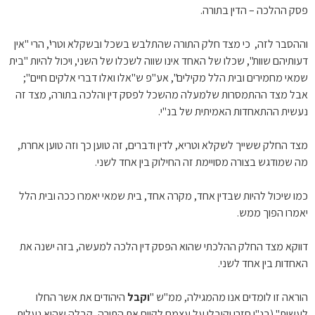
פסק ההלכה – הדין בתורה.
וההסבר לזה, כי מצד חלק התורה שהתלבש בשכל ובשקלא וטרי', הרי "אין
דעותיהם שוות", שכלו של האחד אינו שווה לשכלו של השני, ויכול להיות "בית
שמאי מחמירים ובית הלל מקילים", אע"פ ש"אלו ואלו דברי אלקים חיים";
אבל מצד ההתמסרות שלמעלה מהשכל לפסק דין והלכה בתורה, מצד זה
נעשית ההתאחדות האמיתית של בנ"י.
מצד החלק ששייך לשקלא וטריא, לדין ודברים, זה טוען כך וזה טוען אחרת,
מה שמודגש בצורה מסויימת זה החילוק בין אחד לשני.
כמו שיכול להיות שבדין אחד, מקרה אחד, בית שמאי יאמרו ככה ובית הלל
יאמרו הפוך ממש.
דווקא מצד החלק ההלכתי שהוא הפסק דין הלכה למעשה, בזה ישנה את
האחדות בין אחד לשני.
הוראה זו לומדים אנו מהמגילה, ממ"ש "
וקבל
היהודים את אשר החלו
לעשות" (בנ"י חזרו וקיבלו על עצמם לקיים את התורה, קבלה שהיא נעלית