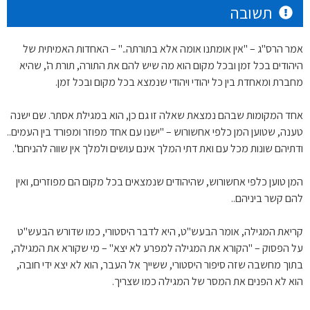
תשובה
אמר הרס"ג – "אין אומתנו אומה אלא בתורתה.." – האחדות האמיתית של
היהודים בכל זמן ובכל מקום הוא מה שיש להם את התורה, תורת ה', שהיא
מחברת ומאחדת בין כל יהודי ויהודי שנמצא בכל מקום ובכל זמן.
אחד המקומות שבהם נמצאת שאלה זו גם כן, הוא במגילת אסתר. שם ישנה
טענה, שטוען המן כלפי אחשורוש – "ישנו עם אחד מפוזר ומפורד בין העמים..
ודתיהם שונות מכל עם ואת דתי המלך אינם עושים ולמלך אין שווה להניחם".
המן טוען כלפי אחשורוש, שהיהודים שנמצאים בכל מקום הם מפוזרים, ואין
להם קשר ביניהם..
קריאת המגילה, אומר הבעש"ט, היא לדבר היסטורי, כמו שדורש הבעש"ט
על הפסוק – "הקורא את המגילה למפרע לא יצא" – מי שקורא את המגילה,
בתוך מחשבה שזה סיפור היסטורי, ששייך אל העבר, הוא לא יצא ידי חובה,
הוא לא הפנים את המסר של המגילה כמו שצריך.