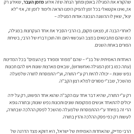
שהקורא את המגילה באופן ומתוך הנחה שזה אירוע
מזמן העבר
, שאירע רק
אז, ואינו אקטואלי בכל זמן להפיק הימנו הוראה ולימוד לזמן זה, אזי "לא
יצא", שאין לו ההשגה הנכונה אודות המגילה –
לאחרי הבנה זו, מצאנו מקום, בו הרבי הסביר את אחד העקרונות במגילה,
כמו שהם מתבטאים במצב העכשווי היום. וזה תוכן דבריו של הרבי, בשיחת
הפורים באחת השנים.
האחדות האמיתית של בנ"י – שהם "מפוזר ומפורד בין העמים" בכל המדינות
(עתה כמו בזמן המגילה ואחשורוש), שבאים מארצות שונות ויש להם תכונות
נפש שונות – יכולה להיות רק ע"י התורה, וע"י התמסרות לתורה שלמעלה
מהשכל, שבנ"י מסורים למלא רצון הקב"ה.
רק ע"י התורה, שהיא דבר אחד עם הקב"ה שהוא אחד הפשוט, רק על ידה
יכולים להתאחד אנשים ממקומות שונים ותכונות נפש שונות; ובתורה גופא
הרי זה במיוחד ע"י ההתמסרות שלמעלה מהשכל לפסק ההלכה שבתורה,
לעשות רק כפי פסק ההלכה והדין בתורה.
הרבי מדייק, שהאחדות האמיתית של ישראל, היא דווקא מצד הדרגה של