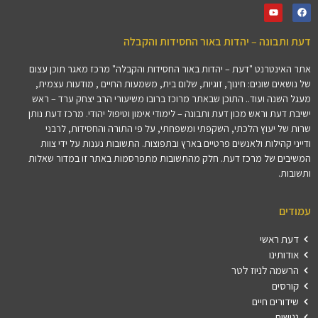
דעת ותבונה – יהדות באור החסידות והקבלה
אתר האינטרנט "דעת – יהדות באור החסידות והקבלה" מרכז מאגר תוכן עצום
של נושאים שונים: חינוך, זוגיות, שלום בית, משמעות החיים , מודעות עצמית,
מעגל השנה ועוד.. התוכן שבאתר מרוכז ברובו משיעורי הרב יצחק ערד – ראש
ישיבת דעת וראש מכון דעת ותבונה – לימודי אימון וטיפול יהודי. מרכז דעת נותן
שרות של יעוץ הלכתי, השקפתי ומשפחתי, על פי התורה והחסידות, לרבני
ודייני קהילות ולאנשים פרטיים בארץ ובתפוצות. התשובות נענות על ידי צוות
המשיבים של מרכז דעת. חלק מהתשובות מתפרסמות באתר זו במדור שאלות
ותשובות.
עמודים
דעת ראשי
אודותינו
הרשמה לניוז לטר
קורסים
שידורים חיים
נגישות