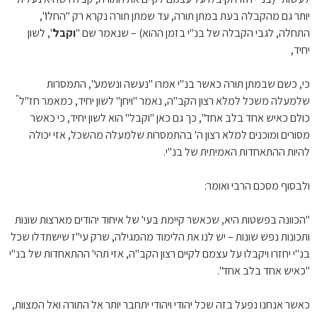
יותר גם מהקבלה בעת במתן תורה, עד שמתן תורה נקרא רק "החלו",
התחלה, לגבי הקבלה של בנ"י בזמן ההוא) – שנאמר שם "
וקבל
", לשון
יחיד,
כי, כשם שבמתן תורה כאשר בנ"י אמרו "נעשה ונשמע", התמסרות
"
שלמעלה משכל למלא רצון הקב"ה, נאמר "ויחן" לשון יחיד, כמאמר חז"ל
כולם כאיש אחד בלב אחד", כך גם כאן "וקבל" הוא לשון יחיד, כי כאשר
מסורים ומוכנים למלא רצון ה' בהתמסרות שלמעלה מהשכל, אזי יכולה
להיות ההתאחדות האמיתית של בנ"י.
ולבסוף מסכם הרבי ואומר:
"הכוונה בפשטות היא, שכאשר קיימת בעי' של איחוד יהודים מארצות שונות
ותכונות נפש שונות – יש לנו את הלימוד מהמגילה, שרק עי"ז שישתדלו שכל
בנ"י יחזרו ויקבלו על עצמם לקיים רצון הקב"ה, אזי תהי' ההתאחדות של בנ"י
"כאיש אחד בלב אחד".
כאשר אנחנו נפעל בזה שכל יהודי ויהודי יתחבר יותר אל התורה ואל המצוות,