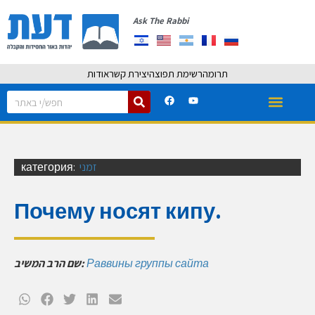
Ask The Rabbi
תרומה
רשימת תפוצה
יצירת קשר
אודות
זמני
категория:
Почему носят кипу.
Раввины группы сайта
שם הרב המשיב: