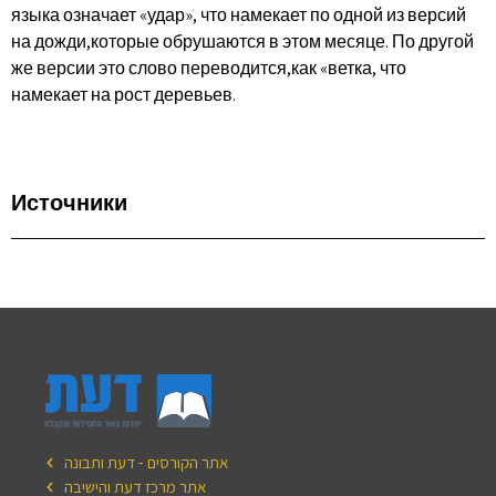
языка означает «удар», что намекает по одной из версий
на дожди,которые обрушаются в этом месяце. По другой
же версии это слово переводится,как «ветка, что
намекает на рост деревьев.
Источники
אתר הקורסים - דעת ותבונה
אתר מרכז דעת והישיבה