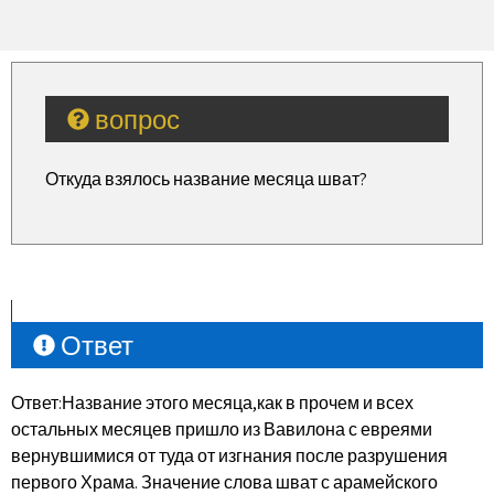
вопрос
Откуда взялось название месяца шват?
Ответ
Ответ:Название этого месяца,как в прочем и всех
остальных месяцев пришло из Вавилона с евреями
вернувшимися от туда от изгнания после разрушения
первого Храма. Значение слова шват с арамейского