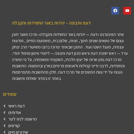
דעת ותבונה – יהדות באור החסידות והקבלה
אתר האינטרנט «דעת — יהדות באור החסידות והקבלה» מרכז מאגר תוכן
עצום של נושאים שונים: חינוך, זוגיות, שלום בית, משמעות החיים , מודעות
עצמית, מעגל השנה ועוד.. התוכן שבאתר מרוכז ברובו משיעורי הרב יצחק
ערד — ראש ישיבת דעת וראש מכון דעת ותבונה — לימודי אימון וטיפול יהודי.
מרכז דעת נותן שרות של יעוץ הלכתי, השקפתי ומשפחתי, על פי התורה
והחסידות, לרבני ודייני קהילות ולאנשים פרטיים בארץ ובתפוצות. התשובות
נענות על ידי צוות המשיבים של מרכז דעת. חלק מהתשובות מתפרסמות
באתר זו במדור שאלות ותשובות.
עמודים
דעת ראשי
אודותינו
הרשמה לניוז לטר
קורסים
שידורים חיים