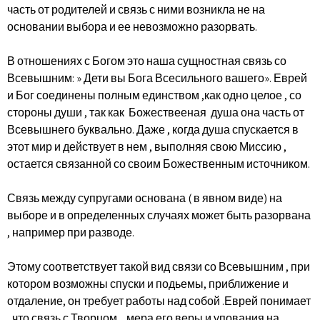
часть от родителей и связь с ними возникла не на
основании выбора и ее невозможно разорвать.
В отношениях с Богом это наша сущностная связь со
Всевышним: » Дети вы Бога Всесильного вашего». Еврей
и Бог соединены полным единством ,как одно целое , со
стороны души , так как Божествееная душа она часть от
Всевышнего буквально. Даже , когда душа спускается в
этот мир и действует в нем , выполняя свою Миссию ,
остается связанной со своим Божественным источником.
Связь между супругами основана ( в явном виде) на
выборе и в определенных случаях может быть разорвана
, например при разводе.
Этому соответствует такой вид связи со Всевышним , при
котором возможны спуски и подьемы, приближение и
отдаление, он требует работы над собой .Еврей понимает
, что связь с Творцом , мера его веры и упования на