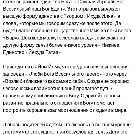
всего выражает единство Бога : » Слушай Израиль Бог
Всесильный наш Бог Един «. Этот отрывок выражает
высшую форму единства с Творцом » Ихуда Иляа»; а
слова , которые мы говорим сразу же после этого : Да
будет благословенно Его Царственное Имя во веки веков.
» Барух Шем квод малхуто леолам ваэд» ., намекают на
другую форму связи более низкого уровня – Нижнее
Единство » Йехуда Татаа»
Приводится в » Йом Йом», что средство для выполнения
заповеди – «Люби Бога Всесильного твоего» – это через
«Возлюби ближнего как самого себя». Создание хороших
человеческих взаимоотношений пролагает путь к
правильному приближению к Богу. С другой стороны,
развитие правильного отношения к Богу помогает
построить хорошие взаимоотношения с людьми в мире.
Любовь родителей к детям это любовь на высшем уровне
, потому что это сущностная безусловная связь.Дети это