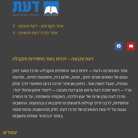
אתר הקורסים - דעת ותבונה
אתר מרכז דעת והישיבה
דעת ותבונה – יהדות באור החסידות והקבלה
אתר האינטרנט «דעת — יהדות באור החסידות והקבלה» מרכז מאגר תוכן
עצום של נושאים שונים: חינוך, זוגיות, שלום בית, משמעות החיים , מודעות
עצמית, מעגל השנה ועוד.. התוכן שבאתר מרוכז ברובו משיעורי הרב יצחק
ערד — ראש ישיבת דעת וראש מכון דעת ותבונה — לימודי אימון וטיפול יהודי.
מרכז דעת נותן שרות של יעוץ הלכתי, השקפתי ומשפחתי, על פי התורה
והחסידות, לרבני ודייני קהילות ולאנשים פרטיים בארץ ובתפוצות. התשובות
נענות על ידי צוות המשיבים של מרכז דעת. חלק מהתשובות מתפרסמות
באתר זו במדור שאלות ותשובות.
עמודים