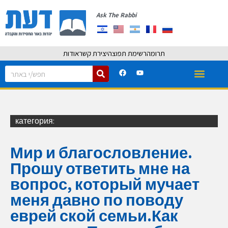
Ask The Rabbi
תרומה
רשימת תפוצה
יצירת קשר
אודות
категория:
Мир и благословление.
Прошу ответить мне на
вопрос, который мучает
меня давно по поводу
еврей ской семьи.Как