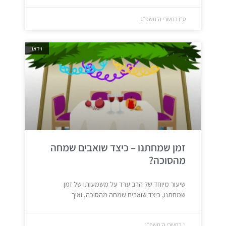
ט״ו בתשרי ה׳תשפ״ג
וידאו
זמן שמחתנו – כיצד שואבים שמחה
מהסוכה?
שיעור מיוחד של הרב ערד על משמעותו של זמן
שמחתנו, כיצד שואבים שמחה מהסוכה, ואיך
י׳ בתשרי ה׳תשפ״ג