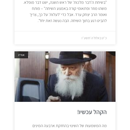
"בשיחת ה'דבר מלכות' של ראש השנה, ישנו דבר מופלא.
משהו מוזר ופתאומי קורה באמצע השיחה" – פותח
ואומר הרב יצחק ערד. אבל כדי 'לעלות' על כך, צריך
להביט רגע בתוך השיחה. הבה נעשה זאת יחד".
כ״ט באלול ה׳תשע״ו
אודיו
הקהל עכשיו!
מה המשמעות של השינוי בהחזקת ארבעה המינים