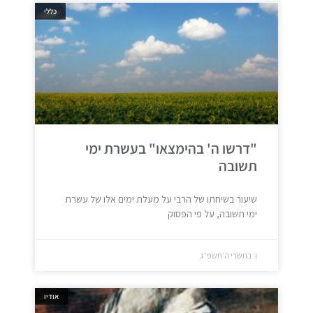
כללי
"דרשו ה' בהימצאו" בעשרת ימי
תשובה
שיעור בשיחתו של הרבי על מעלת ימים אלו של עשרת
ימי תשובה, על פי הפסוק
ו׳ בתשרי ה׳תשפ״ג
אודיו