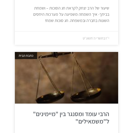
שיעור של הרב יצחק לקראת חג הסוכות – ושמחת
בביתך- איך השמחה משפיעה על מערכות היחסים
השונות בחברה ובמשפחה. חג סוכות שמח!
י״ז בתשרי ה׳תשע״ט
כתבת הבית
הרבי עומד ומסנגר בין "מיימינים"
ל"משמאילים"