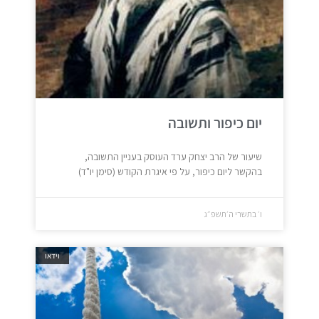
יום כיפור ותשובה
שיעור של הרב יצחק ערד העוסק בעניין התשובה,
בהקשר ליום כיפור, על פי איגרת הקודש (סימן יו"ד)
ו׳ בתשרי ה׳תשפ״ג
וידאו