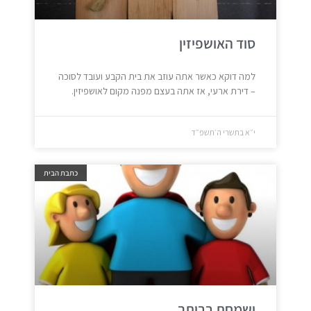
סוד האושפיזין
למה דוקא כאשר אתה עוזב את בית הקבע ועובד לסוכה
– דירת ארעי, אז אתה בעצם מפנה מקום לאושפיזין.
י״א בתשרי ה׳תשפ״ד
כתבת הבית
ושמחת בביתך…