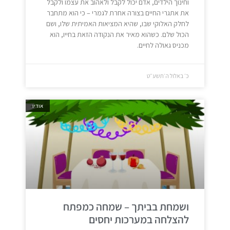
וחינוך הילדים, אדם יכול לקבל ולאהוב את עצמו ולקבל
את אתגרי החיים בצורה אחרת לגמרי – כי הוא מתחבר
לחלק האלוקי שבו, שהיא המציאות האמיתית שלו, ושם
הכול שלם. כשהוא מאיר את הנקודה הזאת בחייו, הוא
מכניס גאולה לחיים.
כ׳ באלול ה׳תשע״ט
אודיו
ושמחת בביתך – שמחה כמפתח
להצלחה במערכות יחסים