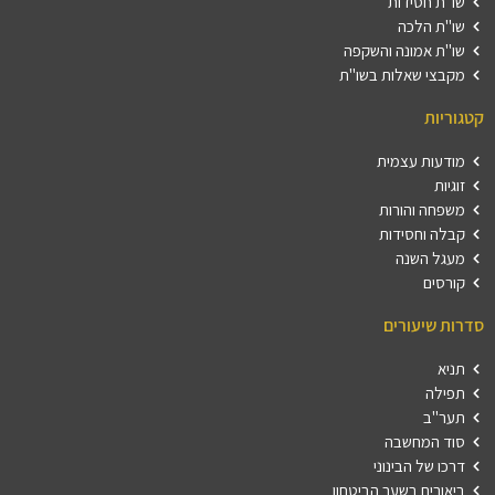
שו"ת חסידות
שו"ת הלכה
שו"ת אמונה והשקפה
מקבצי שאלות בשו"ת
קטגוריות
מודעות עצמית
זוגיות
משפחה והורות
קבלה וחסידות
מעגל השנה
קורסים
סדרות שיעורים
תניא
תפילה
תער"ב
סוד המחשבה
דרכו של הבינוני
ביאורים בשער הביטחון