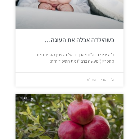
כשהילדה אכלה את העוגה…
ב"ה ידידי הרה"ח אהרן דב שי' הלפרין מספר באחד
מספריו ("מעשה ברבי") את הסיפור הזה:
ה׳ בתשרי ה׳תשפ״א
זוגיות