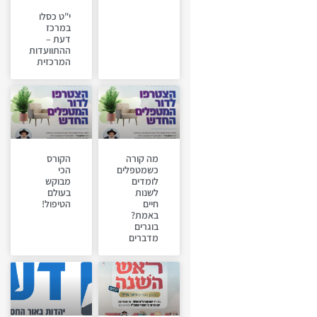
י"ט כסלו
במרכז
דעת –
ההתוועדות
המרכזית
מה קורה
הקורס
כשמטפלים
הכי
לומדים
מבוקש
לשנות
בעולם
חיים
הטיפול!
באמת?
בוגרים
מדברים