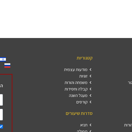
קטגוריות
מודעות עצמית
זוגיות
טר
משפחה והורות
הר
קבלה וחסידות
מעגל השנה
קורסים
סדרות שיעורים
ורות
תניא
תפילה