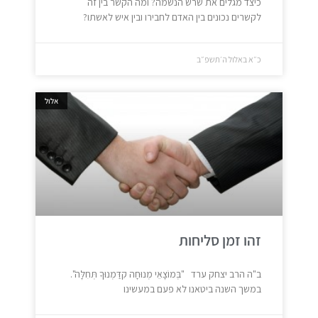
כיצד מגלים את שרש הנשמה? ומה הקשר בין זה
לקשרים נכונים בין האדם לחבירו ובין איש לאשתו?
כ״א באלול ה׳תשפ״ב
אלול
זהו זמן סליחות
ב"ה הרב יצחק ערד "בְּמוֹצָאֵי מְנוּחָה קִדַּמְנוּךָ תְּחִלָּה".
במשך השנה ביטאנו לא פעם במעשינו