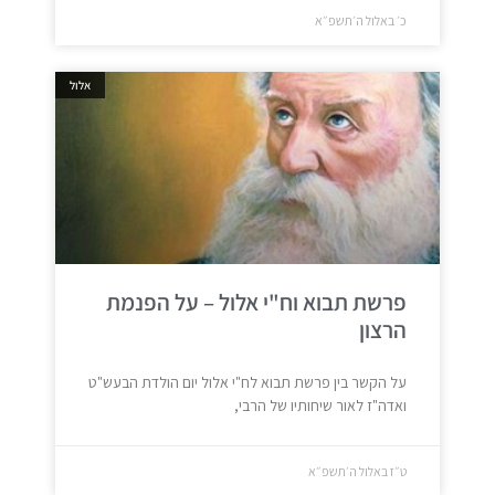
כ׳ באלול ה׳תשפ״א
אלול
פרשת תבוא וח"י אלול – על הפנמת
הרצון
על הקשר בין פרשת תבוא לח"י אלול יום הולדת הבעש"ט
ואדה"ז לאור שיחותיו של הרבי,
ט״ז באלול ה׳תשפ״א