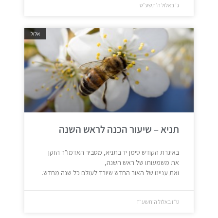
ג׳ באלול ה׳תשע״ט
אלול
תניא – שיעור הכנה לראש השנה
באיגרת הקודש סימן יד בתניא, מסביר האדמו"ר הזקן
את משמעותו של ראש השנה,
ואת עניינו של האור החדש שיורד לעולם כל שנה מחדש.
ט״ז באלול ה׳תשע״ז