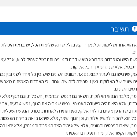
תשובה
א הוא אחד ושלימות הכל. אך דווקא בגלל שהוא שלימות הכל, יש בו את היכולת לב
ם.
שת היש והנפרדות מהבורא היא שקרית ודמיונית ותתבטל לעתיד לבוא, אבל עצם מ
יתבטל, אלא שנרגיש איך הכל אלוקות.
א, שירגישו גם לעתיד לבוא גם את הגוונים השונים שיש בין כל אחד לשני ובין נב
נים שונים של האלוקות. ואין זו סתירה לזה שה' אחד - כי האחדות האמיתית מאפ
טים השונים.
מר, מלבד הנפש האלוקית, תשאר גם הנפש הבהמית, השכלית, וגם הגוף אלא 
רדות, אלא היא תהיה כייעודה האמיתי - נפש שמחיה את הגוף, נפש טבעית, אך יה
קות, שזהו פן מסוים בגילוי האלוקי, ואינו סתירה לאחדות. כמו כן הנפש השכלית ת
ל הוא להכיר ולהשיג אלוקות, וכן הגוף ישאר, אלא שיראו בו את בחירת העצמות בו,
מר, ישארו הפרטים והגוונים, אלא שלא יהיה הצד המפריד והמנתק, אלא יראו 
וקות והקשר אליו, שזהו תפקידם האמיתי.