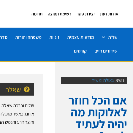
אודות דעת
יצירת קשר
רשימת תפוצה
תרומה
שו"ת
מודעות עצמית
זוגיות
משפחה והורות
סדרו
שידורים חיים
קורסים
נושא:
גאולה ומשיח
שאלה
אם הכל חוזר
שלום וברכה שאלה: א
לאלוקות מה
אותנו. כאשר מתגלה ה
יהיה לעתיד
והיצר הרע והנפש הבה