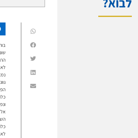
לבוא?
בור
שוני
הרג
לא 
נמצ
גוו
הפר
כלו
ונפ
אלו
השכ
כלו
לאל